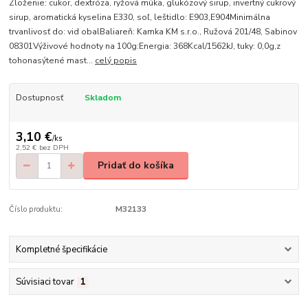
Zloženie: cukor, dextróza, ryžová múka, glukózový sirup, invertný cukrový
sirup, aromatická kyselina E330, soľ, leštidlo: E903,E904Minimálna
trvanlivosť do: vid obalBaliareň: Kamka KM s.r.o., Ružová 201/48, Sabinov
08301Výživové hodnoty na 100g:Energia: 368Kcal/1562kJ, tuky: 0,0g,z
tohonasýtené mast...
celý popis
Dostupnosť
Skladom
3,10 €
/
ks
2,52 €
bez DPH
Pridať do košíka
Číslo produktu:
M32133
Kompletné špecifikácie
Súvisiaci tovar
1