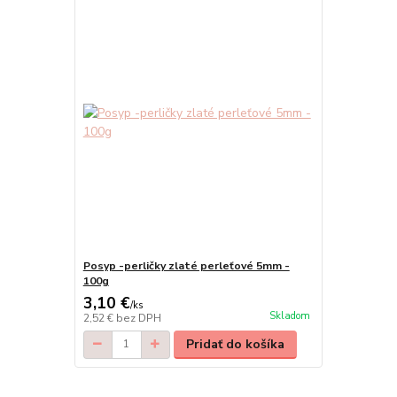
Posyp -perličky zlaté perleťové 5mm -
100g
3,10 €
/
ks
Skladom
2,52 €
bez DPH
Pridať do košíka