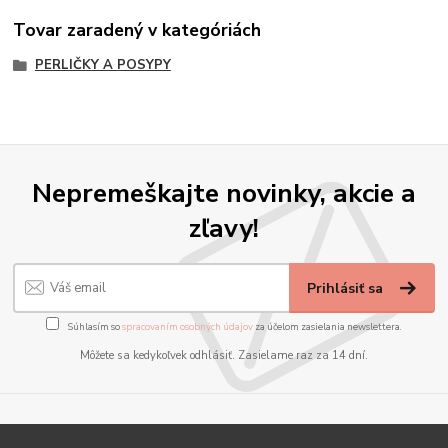
Tovar zaradený v kategóriách
PERLIČKY A POSYPY
Nepremeškajte novinky, akcie a
zľavy!
Prihlásiť sa
Súhlasím so
spracovaním osobných údajov
za účelom zasielania newslettera.
Môžete sa kedykoľvek odhlásiť. Zasielame raz za 14 dní.