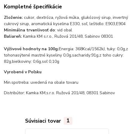
Kompletné špecifikácie
Zloženie:
cukor, dextróza, ryžová múka, glukózový sirup, invertný
cukrový sirup, aromatická kyselina E330, soľ, leštidlo: E903,E904
Minimálna trvanlivosť do
: vid obal
Baliareň:
Kamka KM s.r.o., Ružová 201/48, Sabinov 08301
Výživové hodnoty na 100g:
Energia: 368Kcal/1562kJ, tuky: 0,0g,z
tohonasýtené mastné kyseliny 0,0g,sacharidy:91g,z toho cukry:
82g,bielkoviny: 0,6g,soľ 0,10g
Vyrobené v Poľsku
Min.spotreba: uvedená na obale tovaru
Distribútor: Kamka KM,s.r.o. Ružová 201/48, 08301 Sabinov
Súvisiaci tovar
1