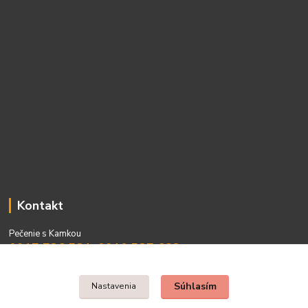
Kontakt
Pečenie s Kamkou
0917 736 531, 0910 537 682
PO - PIA 08:00 - 15:00
Súhlasím
Nastavenia