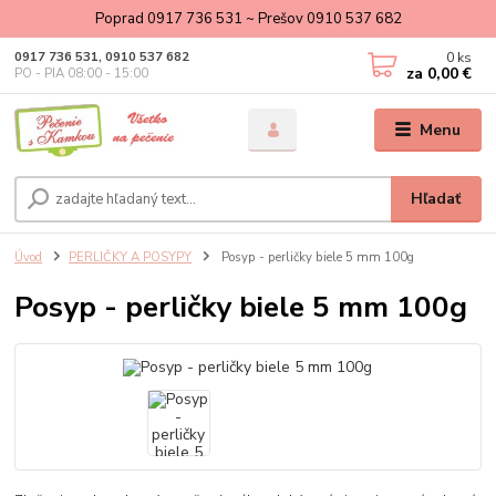
Poprad 0917 736 531 ~ Prešov 0910 537 682
0
ks
0917 736 531, 0910 537 682
za
0,00 €
PO - PIA 08:00 - 15:00
Menu
Hľadať
Úvod
PERLIČKY A POSYPY
Posyp - perličky biele 5 mm 100g
Posyp - perličky biele 5 mm 100g