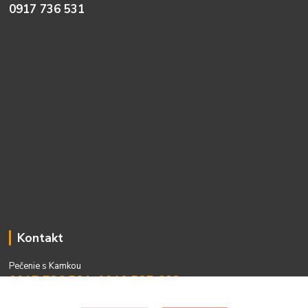
0917 736 531
Kontakt
Pečenie s Kamkou
0917 736 531, 0910 537 682
PO - PIA 08:00 - 15:00