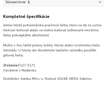
Súvisiaci tovar
1
Kompletné špecifikácie
Jemne mletá potravinárska prachová farba, ktorú sa dá za sucha
štetcom tieňovať alebo za mokra maľovať (odmerané množstvo
farby pokvapkáme alkoholom).
Možno s ňou farbiť polevy, krémy, hmoty alebo rozohriatou bielu
čokoládu. U hmoty ale dosiahnete lepšieho výsledku použitím
gélovej farby.
Zloženie:
E127, E171
Vyrobené v Maďarsku
Distribútor: Kamka KM,s.r.o. Ružová 201/48, 08301 Sabinov