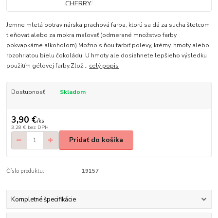
Jemne mletá potravinárska prachová farba, ktorú sa dá za sucha štetcom
tieňovať alebo za mokra maľovať (odmerané množstvo farby
pokvapkáme alkoholom).Možno s ňou farbiť polevy, krémy, hmoty alebo
rozohriatou bielu čokoládu. U hmoty ale dosiahnete lepšieho výsledku
použitím gélovej farby.Zlož...
celý popis
Dostupnosť
Skladom
3,90 €
/
ks
3,28 €
bez DPH
Pridať do košíka
Číslo produktu:
19157
Kompletné špecifikácie