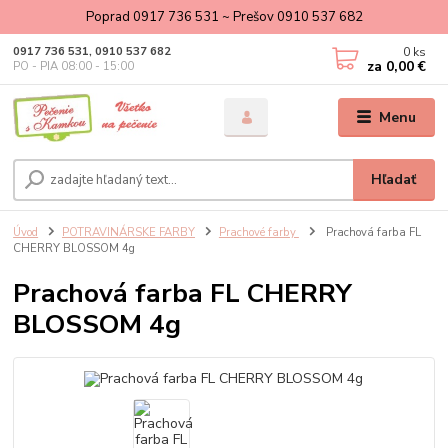
Poprad 0917 736 531 ~ Prešov 0910 537 682
0
ks
0917 736 531, 0910 537 682
za
0,00 €
PO - PIA 08:00 - 15:00
Menu
Hľadať
Úvod
POTRAVINÁRSKE FARBY
Prachové farby
Prachová farba FL
CHERRY BLOSSOM 4g
Prachová farba FL CHERRY
BLOSSOM 4g