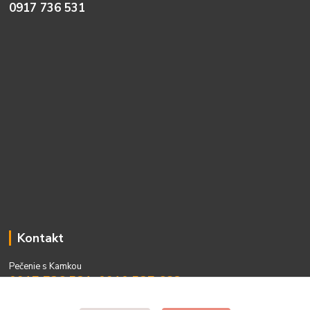
0917 736 531
Kontakt
Pečenie s Kamkou
0917 736 531, 0910 537 682
PO - PIA 08:00 - 15:00