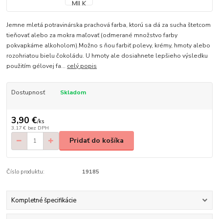
Jemne mletá potravinárska prachová farba, ktorú sa dá za sucha štetcom
tieňovať alebo za mokra maľovať (odmerané množstvo farby
pokvapkáme alkoholom).Možno s ňou farbiť polevy, krémy, hmoty alebo
rozohriatou bielu čokoládu. U hmoty ale dosiahnete lepšieho výsledku
použitím gélovej fa...
celý popis
Dostupnosť
Skladom
3,90 €
/
ks
3,17 €
bez DPH
Pridať do košíka
Číslo produktu:
19185
Kompletné špecifikácie