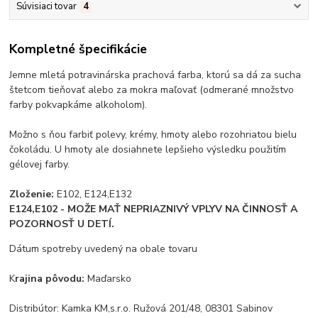
Súvisiaci tovar
4
Kompletné špecifikácie
Jemne mletá potravinárska prachová farba, ktorú sa dá za sucha
štetcom tieňovať alebo za mokra maľovať (odmerané množstvo
farby pokvapkáme alkoholom).
Možno s ňou farbiť polevy, krémy, hmoty alebo rozohriatou bielu
čokoládu. U hmoty ale dosiahnete lepšieho výsledku použitím
gélovej farby.
Zloženie:
E102, E124,E132
E124,E102 - MOŽE MAŤ NEPRIAZNIVÝ VPLYV NA ČINNOSŤ A
POZORNOSŤ U DETÍ.
Dátum spotreby uvedený na obale tovaru
K
rajina pôvodu:
Maďarsko
Distribútor: Kamka KM,s.r.o. Ružová 201/48, 08301 Sabinov