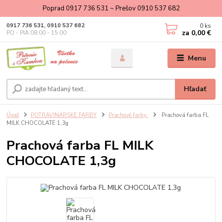
Poprad 0917 736 531 ~ Prešov 0910 537 682
0
ks
0917 736 531, 0910 537 682
za
0,00 €
PO - PIA 08:00 - 15:00
Menu
Hľadať
Úvod
POTRAVINÁRSKE FARBY
Prachové farby
Prachová farba FL
MILK CHOCOLATE 1,3g
Prachová farba FL MILK
CHOCOLATE 1,3g