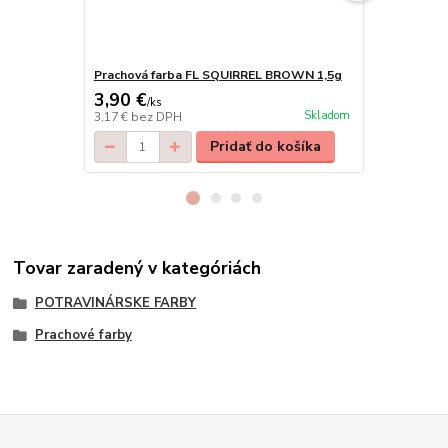
Prachová farba FL SQUIRREL BROWN 1,5g
Prachová f
3,90 €
3,90 €
/
ks
/
ks
Skladom
3,17 €
bez DPH
3,17 €
bez D
Pridať do košíka
Tovar zaradený v kategóriách
POTRAVINÁRSKE FARBY
Prachové farby