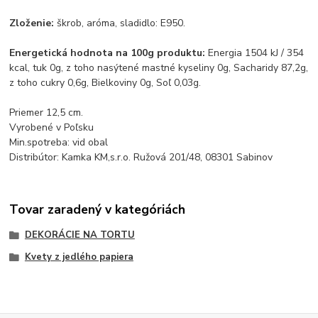
Zloženie:
škrob, aróma, sladidlo: E950.
Energetická hodnota na 100g produktu:
Energia 1504 kJ / 354
kcal, tuk 0g, z toho nasýtené mastné kyseliny 0g, Sacharidy 87,2g,
z toho cukry 0,6g, Bielkoviny 0g, Soľ 0,03g.
Priemer 12,5 cm.
Vyrobené v Poľsku
Min.spotreba: vid obal
Distribútor: Kamka KM,s.r.o. Ružová 201/48, 08301 Sabinov
Tovar zaradený v kategóriách
DEKORÁCIE NA TORTU
Kvety z jedlého papiera