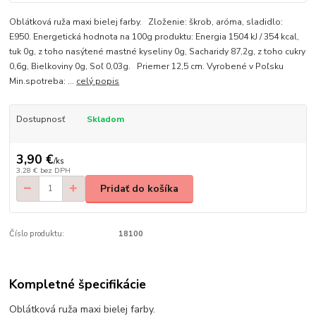
Oblátková ruža maxi bielej farby. Zloženie: škrob, aróma, sladidlo:
E950. Energetická hodnota na 100g produktu: Energia 1504 kJ / 354 kcal,
tuk 0g, z toho nasýtené mastné kyseliny 0g, Sacharidy 87,2g, z toho cukry
0,6g, Bielkoviny 0g, Soľ 0,03g. Priemer 12,5 cm. Vyrobené v Poľsku
Min.spotreba: ...
celý popis
Dostupnosť
Skladom
3,90 €
/
ks
3,28 €
bez DPH
Pridať do košíka
Číslo produktu:
18100
Kompletné špecifikácie
Oblátková ruža maxi bielej farby.