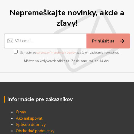
Nepremeškajte novinky, akcie a
zľavy!
Prihlásiť sa
Súhlasím so
spracovaním osobných údajov
za účelom zasielania newslettera.
Môžete sa kedykoľvek odhlásiť. Zasielame raz za 14 dní.
Informácie pre zákazníkov
O nás
Ako nakupovať
Spôsob dopravy
Obchodné podmienky