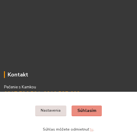
Kontakt
Pečenie s Kamkou
0917 736 531, 0910 537 682
PO - PIA 08:00 - 15:00
Súhlasím
Nastavenia
Súhlas môžete odmietnuť
tu
.
Vytvorené na
Eshop-rychlo.sk