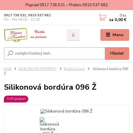
Poprad 0917 736 531 ~ Prešov 0910 537 682
0
ks
0917 736 531, 0910 537 682
za
0,00 €
PO - PIA 08:00 - 15:00
Menu
Hľadať
Úvod
SILIKÓNOVÉ FORMIČKY
Bordúry/Laná
Silikonová bordúra 096
Ž
Silikonová bordúra 096 Ž
TOP produkt