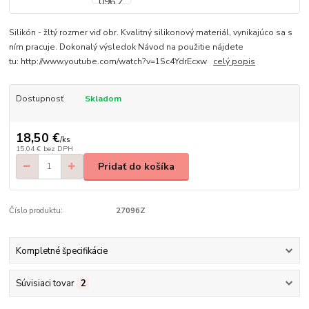
Silikón - žltý rozmer viď obr. Kvalitný silikonový materiál, vynikajúco sa s
ním pracuje. Dokonalý výsledok Návod na použitie nájdete
tu: http://www.youtube.com/watch?v=1Sc4YdrEcxw
celý popis
Dostupnosť
Skladom
18,50 €
/
ks
15,04 €
bez DPH
Pridať do košíka
Číslo produktu:
27096Z
Kompletné špecifikácie
Súvisiaci tovar
2