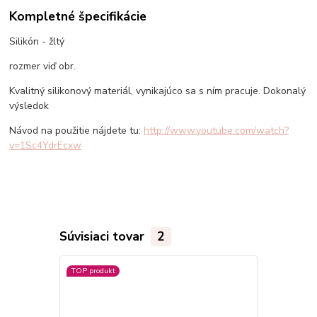
Kompletné špecifikácie
Silikón - žltý
rozmer viď obr.
Kvalitný silikonový materiál, vynikajúco sa s ním pracuje. Dokonalý
výsledok
Návod na použitie nájdete tu:
http://www.youtube.com/watch?
v=1Sc4YdrEcxw
Súvisiaci tovar
2
TOP produkt
TOP produkt