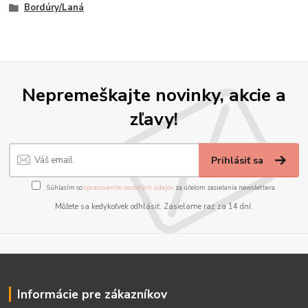
Bordúry/Laná
Nepremeškajte novinky, akcie a
zľavy!
Prihlásiť sa
Súhlasím so
spracovaním osobných údajov
za účelom zasielania newslettera.
Môžete sa kedykoľvek odhlásiť. Zasielame raz za 14 dní.
Informácie pre zákazníkov