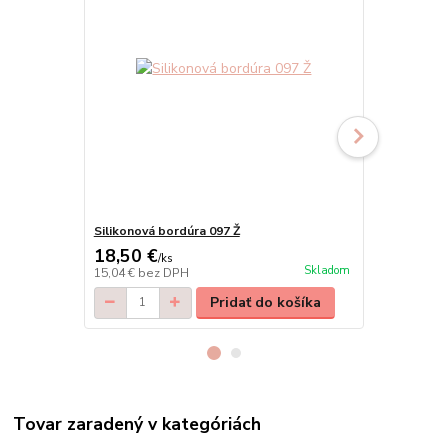
Silikonová bordúra 097 Ž
Silikonová b
18,50 €
28,50 €
/
ks
/
k
Skladom
15,04 €
bez DPH
23,17 €
bez 
Pridať do košíka
Tovar zaradený v kategóriách