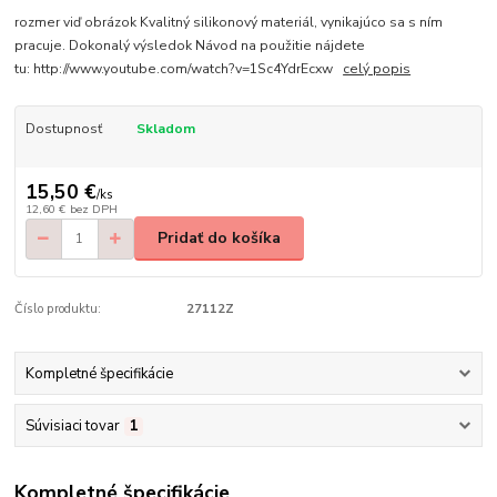
rozmer viď obrázok Kvalitný silikonový materiál, vynikajúco sa s ním
pracuje. Dokonalý výsledok Návod na použitie nájdete
tu: http://www.youtube.com/watch?v=1Sc4YdrEcxw
celý popis
Dostupnosť
Skladom
15,50 €
/
ks
12,60 €
bez DPH
Pridať do košíka
Číslo produktu:
27112Z
Kompletné špecifikácie
Súvisiaci tovar
1
Kompletné špecifikácie