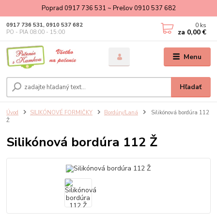
Poprad 0917 736 531 ~ Prešov 0910 537 682
0
ks
0917 736 531, 0910 537 682
za
0,00 €
PO - PIA 08:00 - 15:00
Menu
Hľadať
Úvod
SILIKÓNOVÉ FORMIČKY
Bordúry/Laná
Silikónová bordúra 112
Ž
Silikónová bordúra 112 Ž