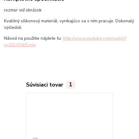
rozmer viď obrázok
Kvalitný silikonový materiál, vynikajúco sa s ním pracuje. Dokonalý
výsledok
Návod na použitie nájdete tu:
http://www.youtube.com/watch?
v=1Sc4YdrEcxw
Súvisiaci tovar
1