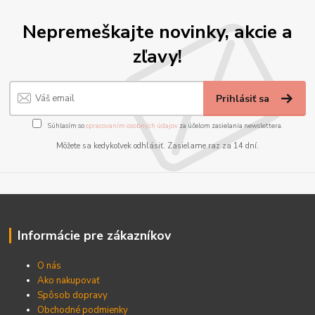
Nepremeškajte novinky, akcie a
zľavy!
Prihlásiť sa
Súhlasím so
spracovaním osobných údajov
za účelom zasielania newslettera.
Môžete sa kedykoľvek odhlásiť. Zasielame raz za 14 dní.
Informácie pre zákazníkov
O nás
Ako nakupovať
Spôsob dopravy
Obchodné podmienky