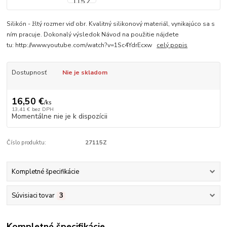
Silikón - žltý rozmer viď obr. Kvalitný silikonový materiál, vynikajúco sa s
ním pracuje. Dokonalý výsledok Návod na použitie nájdete
tu: http://www.youtube.com/watch?v=1Sc4YdrEcxw
celý popis
Dostupnosť
Nie je skladom
16,50 €
/
ks
13,41 €
bez DPH
Momentálne nie je k dispozícii
Číslo produktu:
27115Z
Kompletné špecifikácie
Súvisiaci tovar
3
Kompletné špecifikácie