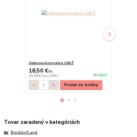
Silikonová bordúra 108 Ž
Silikonová b
18,50 €
18,50 €
/
ks
/
k
Skladom
15,04 €
bez DPH
15,04 €
bez 
Pridať do košíka
Tovar zaradený v kategóriách
Bordúry/Laná