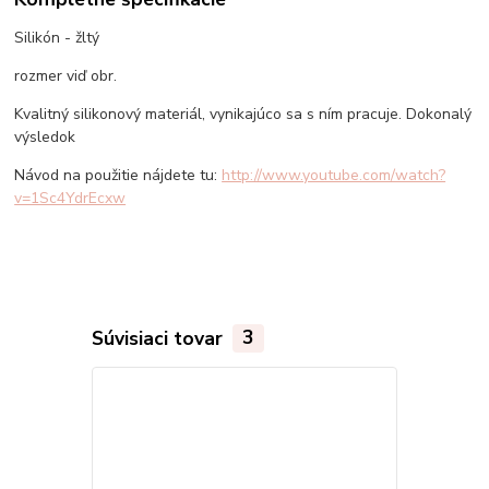
Silikón - žltý
rozmer viď obr.
Kvalitný silikonový materiál, vynikajúco sa s ním pracuje. Dokonalý
výsledok
Návod na použitie nájdete tu:
http://www.youtube.com/watch?
v=1Sc4YdrEcxw
Súvisiaci tovar
3
TOP produkt