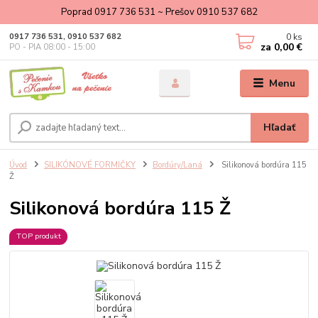
Poprad 0917 736 531 ~ Prešov 0910 537 682
0
ks
0917 736 531, 0910 537 682
za
0,00 €
PO - PIA 08:00 - 15:00
Menu
Hľadať
Úvod
SILIKÓNOVÉ FORMIČKY
Bordúry/Laná
Silikonová bordúra 115
Ž
Silikonová bordúra 115 Ž
TOP produkt