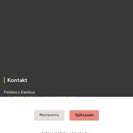
Kontakt
Pečenie s Kamkou
0917 736 531, 0910 537 682
PO - PIA 08:00 - 15:00
Súhlasím
Nastavenia