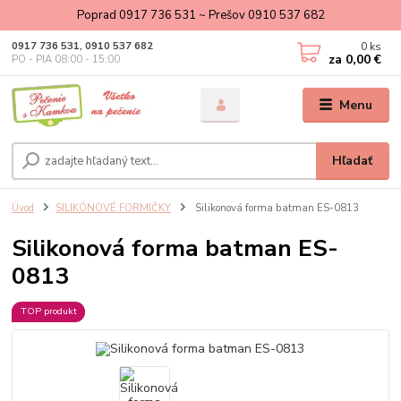
Poprad 0917 736 531 ~ Prešov 0910 537 682
0
ks
0917 736 531, 0910 537 682
za
0,00 €
PO - PIA 08:00 - 15:00
Menu
Hľadať
Úvod
SILIKÓNOVÉ FORMIČKY
Silikonová forma batman ES-0813
Silikonová forma batman ES-
0813
TOP produkt