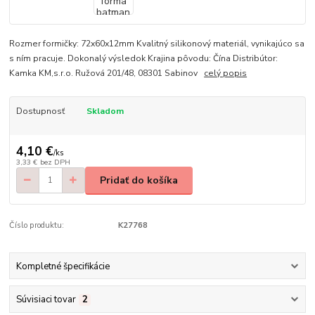
Rozmer formičky: 72x60x12mm Kvalitný silikonový materiál, vynikajúco sa
s ním pracuje. Dokonalý výsledok Krajina pôvodu: Čína Distribútor:
Kamka KM,s.r.o. Ružová 201/48, 08301 Sabinov
celý popis
Dostupnosť
Skladom
4,10 €
/
ks
3,33 €
bez DPH
Pridať do košíka
Číslo produktu:
K27768
Kompletné špecifikácie
Súvisiaci tovar
2