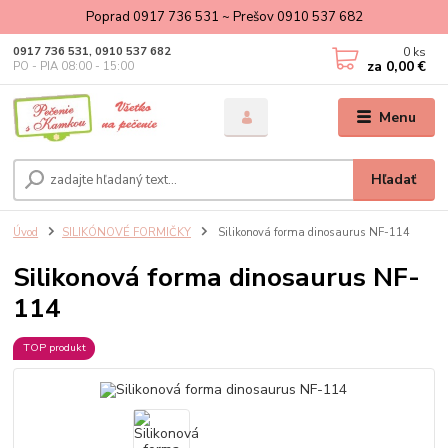
Poprad 0917 736 531 ~ Prešov 0910 537 682
0
ks
0917 736 531, 0910 537 682
za
0,00 €
PO - PIA 08:00 - 15:00
Menu
Hľadať
Úvod
SILIKÓNOVÉ FORMIČKY
Silikonová forma dinosaurus NF-114
Silikonová forma dinosaurus NF-
114
TOP produkt