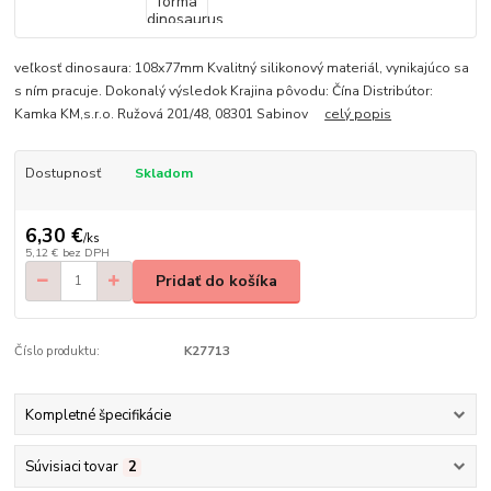
veľkosť dinosaura: 108x77mm Kvalitný silikonový materiál, vynikajúco sa
s ním pracuje. Dokonalý výsledok Krajina pôvodu: Čína Distribútor:
Kamka KM,s.r.o. Ružová 201/48, 08301 Sabinov
celý popis
Dostupnosť
Skladom
6,30 €
/
ks
5,12 €
bez DPH
Pridať do košíka
Číslo produktu:
K27713
Kompletné špecifikácie
Súvisiaci tovar
2