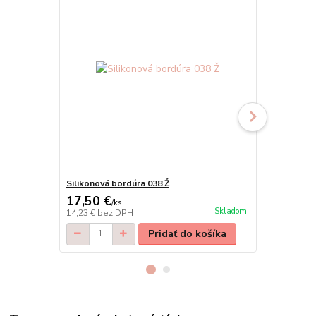
Silikonová bordúra 038 Ž
Silikonová b
17,50 €
13,50 €
/
ks
/
k
Skladom
14,23 €
bez DPH
10,98 €
bez 
Pridať do košíka