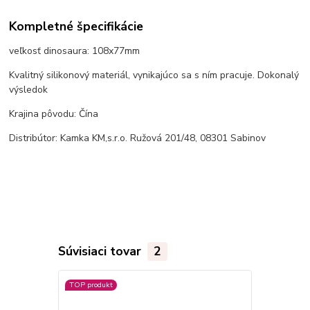
Kompletné špecifikácie
veľkosť dinosaura: 108x77mm
Kvalitný silikonový materiál, vynikajúco sa s ním pracuje. Dokonalý
výsledok
Krajina pôvodu: Čína
Distribútor: Kamka KM,s.r.o. Ružová 201/48, 08301 Sabinov
Súvisiaci tovar
2
TOP produkt
TOP produkt