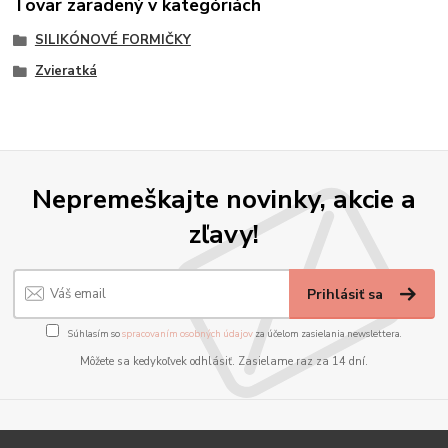
Tovar zaradený v kategóriách
SILIKÓNOVÉ FORMIČKY
Zvieratká
Nepremeškajte novinky, akcie a
zľavy!
Prihlásiť sa
Súhlasím so
spracovaním osobných údajov
za účelom zasielania newslettera.
Môžete sa kedykoľvek odhlásiť. Zasielame raz za 14 dní.