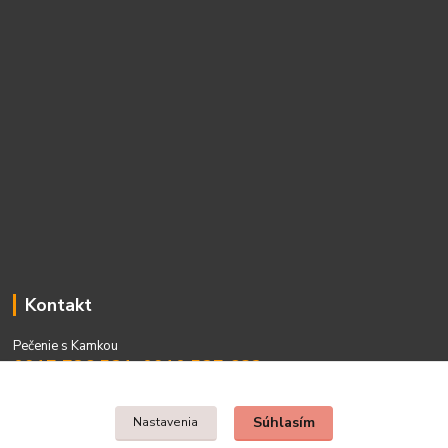
Kontakt
Pečenie s Kamkou
0917 736 531, 0910 537 682
PO - PIA 08:00 - 15:00
Súhlasím
Nastavenia