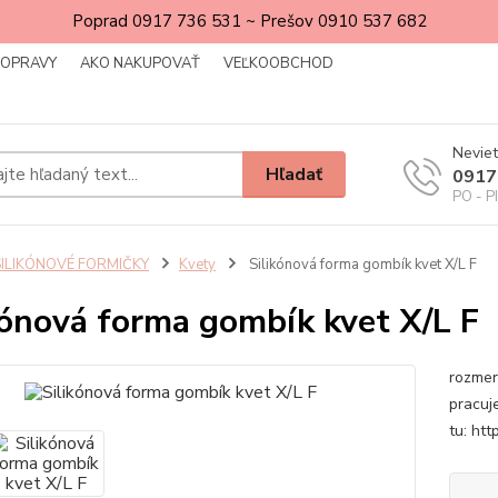
Poprad 0917 736 531 ~ Prešov 0910 537 682
DOPRAVY
AKO NAKUPOVAŤ
VEĽKOOBCHOD
Neviet
Hľadať
0917
PO - P
SILIKÓNOVÉ FORMIČKY
Kvety
Silikónová forma gombík kvet X/L F
kónová forma gombík kvet X/L F
rozmer 
pracuj
tu: h