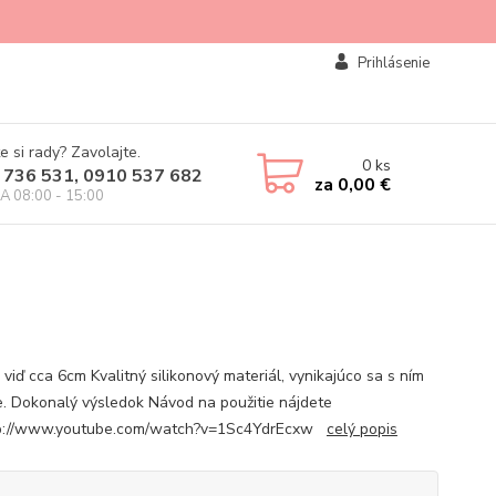
Prihlásenie
e si rady? Zavolajte.
0
ks
 736 531, 0910 537 682
za
0,00 €
IA 08:00 - 15:00
viď cca 6cm Kvalitný silikonový materiál, vynikajúco sa s ním
e. Dokonalý výsledok Návod na použitie nájdete
ttp://www.youtube.com/watch?v=1Sc4YdrEcxw
celý popis