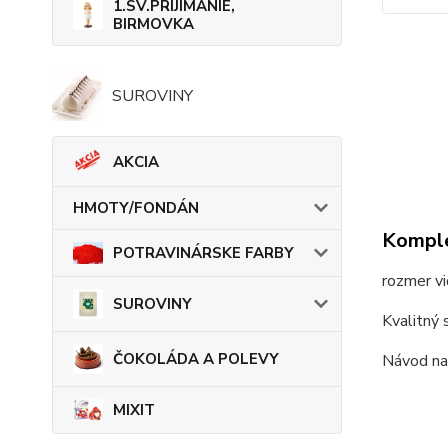
1.SV.PRIJÍMANIE,
BIRMOVKA
SUROVINY
AKCIA
HMOTY/FONDÁN
Komple
POTRAVINÁRSKE FARBY
rozmer v
SUROVINY
Kvalitný 
ČOKOLÁDA A POLEVY
Návod na 
MIXIT