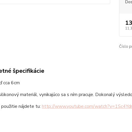
Dos
13
11,
Číslo p
tné špecifikácie
iď cca 6cm
silikonový materiál, vynikajúco sa s ním pracuje. Dokonalý výsled
použitie nájdete tu:
http://www.youtube.com/watch?v=1Sc4Yd