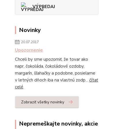
VÝPREDAJ
Novinky
20.07.2017
Upozornenie
Chceli by sme upozorniť, že tovar ako
napr. čokoláda, čokoládové ozdoby,
margarín, šľahačky a podobne, posielame
v letných dňoch iba na vlastnú zodp...
čítať
celé
Zobraziť všetky novinky
Nepremeškajte novinky, akcie