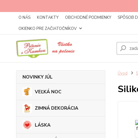
O NÁS
KONTAKTY
OBCHODNÉ PODMIENKY
SPÔSOB 
OKIENKO PRE ZAČIATOČNÍKOV
Úvod
NOVINKY JÚL
Sili
VEĽKÁ NOC
ZIMNÁ DEKORÁCIA
LÁSKA