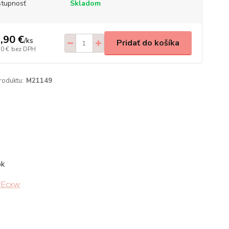
tupnosť
Skladom
,90 €
/
ks
Pridať do košíka
30 €
bez DPH
roduktu:
M21149
ok
rEcxw