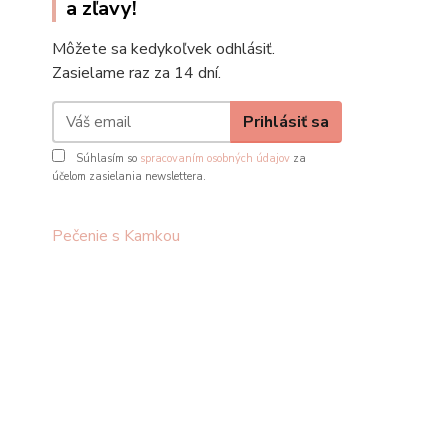
a zľavy!
Môžete sa kedykoľvek odhlásiť.
Zasielame raz za 14 dní.
Prihlásiť sa
Súhlasím so
spracovaním osobných údajov
za
účelom zasielania newslettera.
Pečenie s Kamkou