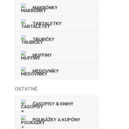
MAKRÓNKY
TARTALETKY
TRUBIČKY
MUFFINY
MEDOVNÍKY
OSTATNÉ
ČASOPISY & KNIHY
POUKÁŽKY A KUPÓNY