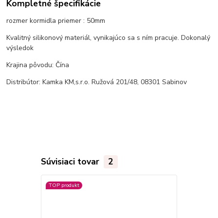
Kompletné špecifikácie
rozmer kormidla priemer : 50mm
Kvalitný silikonový materiál, vynikajúco sa s ním pracuje. Dokonalý
výsledok
Krajina pôvodu: Čína
Distribútor: Kamka KM,s.r.o. Ružová 201/48, 08301 Sabinov
Súvisiaci tovar
2
TOP produkt
TOP produkt