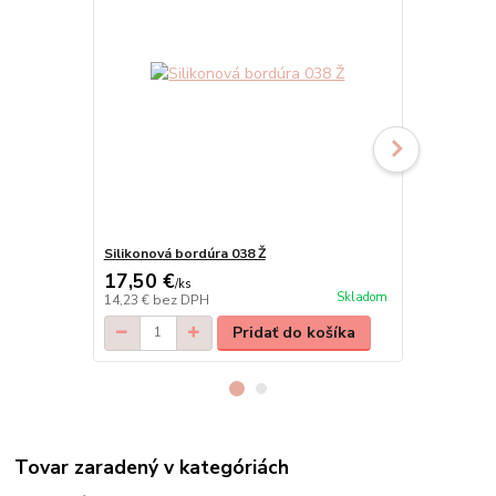
Silikonová bordúra 038 Ž
Silikonová b
17,50 €
13,50 €
/
ks
/
k
Skladom
14,23 €
bez DPH
10,98 €
bez 
Pridať do košíka
Tovar zaradený v kategóriách