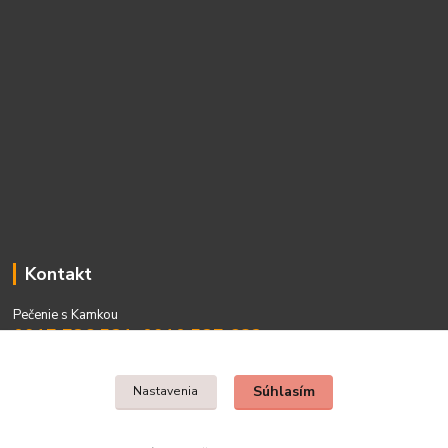
Kontakt
Pečenie s Kamkou
0917 736 531, 0910 537 682
PO - PIA 08:00 - 15:00
Súhlasím
Nastavenia