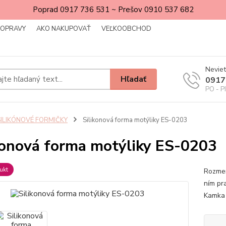
Poprad 0917 736 531 ~ Prešov 0910 537 682
DOPRAVY
AKO NAKUPOVAŤ
VEĽKOOBCHOD
Neviet
Hľadať
0917
PO - P
SILIKÓNOVÉ FORMIČKY
Silikonová forma motýliky ES-0203
konová forma motýliky ES-0203
ukt
Rozmer
ním pr
Kamka 