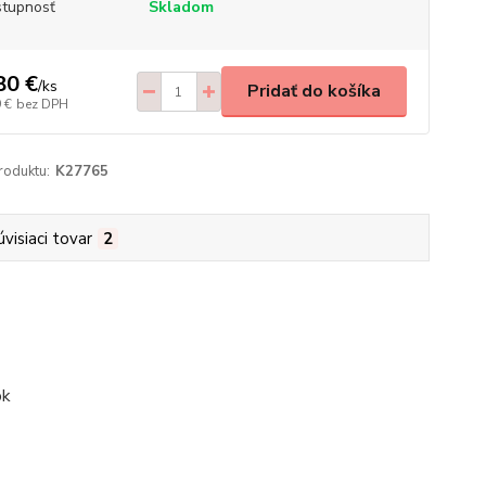
tupnosť
Skladom
80 €
/
ks
Pridať do košíka
 €
bez DPH
roduktu:
K27765
úvisiaci tovar
2
ok