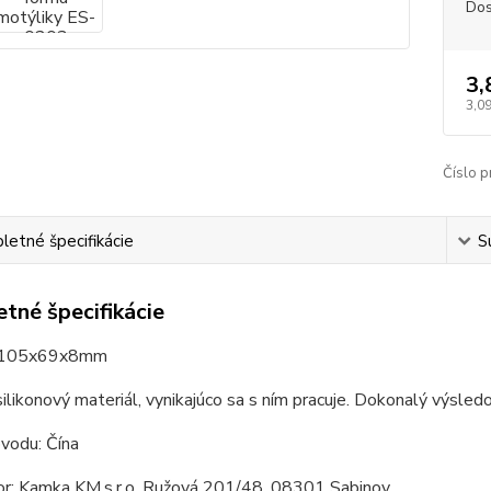
Dos
3,
3,09
Číslo p
etné špecifikácie
S
tné špecifikácie
 105x69x8mm
silikonový materiál, vynikajúco sa s ním pracuje. Dokonalý výsled
ôvodu: Čína
tor: Kamka KM,s.r.o. Ružová 201/48, 08301 Sabinov