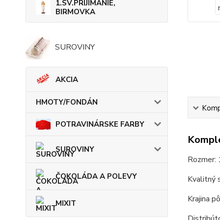
1.SV.PRIJÍMANIE,
BIRMOVKA
SUROVINY
AKCIA
HMOTY/FONDÁN
Kompl
POTRAVINÁRSKE FARBY
Komple
SUROVINY
Rozmer:
ČOKOLÁDA A POLEVY
Kvalitný 
Krajina p
MIXIT
Distribú