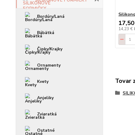
Silikon
Bordúry/Laná
17,50
14,23 €
Bábätká
Čipky/Krajky
Ornamenty
Tovar 
Kvety
SILI
Anjeliky
Zvieratká
Ostatné