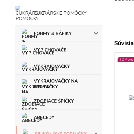
CUKRÁRSKE POMÔCKY
FORMY & RÁFIKY
Súvisia
VYPICHOVAČE
TOP pro
VYKRAJOVAČKY
VYKRAJOVAČKY NA
KVETY
ZDOBIACE ŠPIČKY
ABECEDY
SILIKÓNOVÉ FORMIČKY