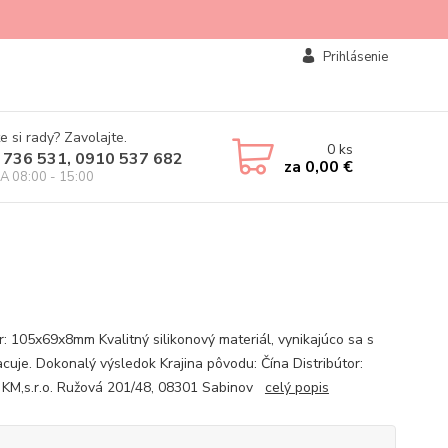
Prihlásenie
e si rady? Zavolajte.
0
ks
 736 531, 0910 537 682
za
0,00 €
IA 08:00 - 15:00
: 105x69x8mm Kvalitný silikonový materiál, vynikajúco sa s
acuje. Dokonalý výsledok Krajina pôvodu: Čína Distribútor:
KM,s.r.o. Ružová 201/48, 08301 Sabinov
celý popis