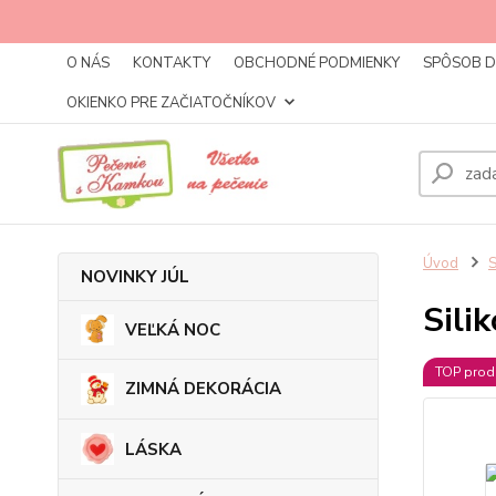
O NÁS
KONTAKTY
OBCHODNÉ PODMIENKY
SPÔSOB 
OKIENKO PRE ZAČIATOČNÍKOV
Úvod
NOVINKY JÚL
Sili
VEĽKÁ NOC
TOP prod
ZIMNÁ DEKORÁCIA
LÁSKA