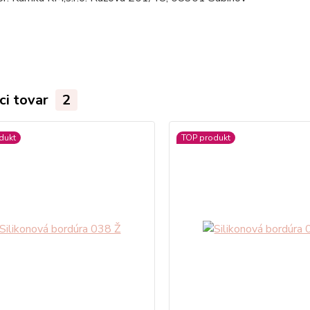
ci tovar
2
dukt
TOP produkt