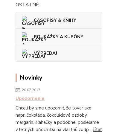
OSTATNÉ
ČASOPISY & KNIHY
POUKÁŽKY A KUPÓNY
VÝPREDAJ
Novinky
20.07.2017
Upozornenie
Chceli by sme upozorniť, že tovar ako
napr. čokoláda, čokoládové ozdoby,
margarín, šľahačky a podobne, posielame
v letných dňoch iba na vlastnú zodp...
čítať