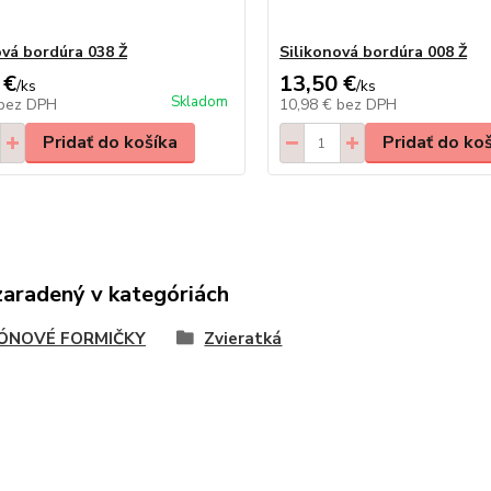
ová bordúra 038 Ž
Silikonová bordúra 008 Ž
 €
13,50 €
/
ks
/
ks
Skladom
bez DPH
10,98 €
bez DPH
Pridať do košíka
Pridať do ko
zaradený v kategóriách
KÓNOVÉ FORMIČKY
Zvieratká