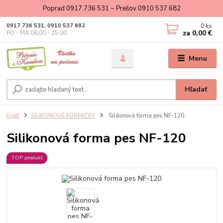
Poprad 0917 736 531 ~ Prešov 0910 537 682
0
ks
0917 736 531, 0910 537 682
za
0,00 €
PO - PIA 08:00 - 15:00
Menu
Hľadať
Úvod
SILIKÓNOVÉ FORMIČKY
Silikonová forma pes NF-120
Silikonová forma pes NF-120
TOP produkt