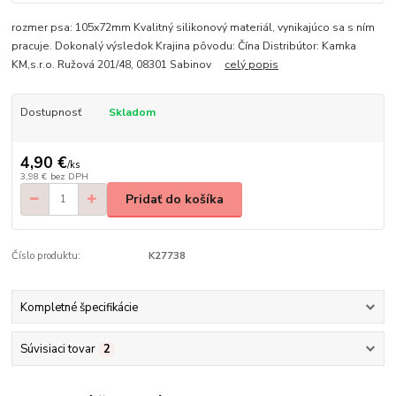
rozmer psa: 105x72mm Kvalitný silikonový materiál, vynikajúco sa s ním
pracuje. Dokonalý výsledok Krajina pôvodu: Čína Distribútor: Kamka
KM,s.r.o. Ružová 201/48, 08301 Sabinov
celý popis
Dostupnosť
Skladom
4,90 €
/
ks
3,98 €
bez DPH
Pridať do košíka
Číslo produktu:
K27738
Kompletné špecifikácie
Súvisiaci tovar
2