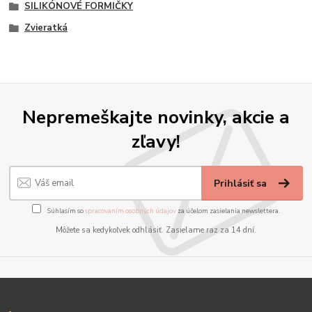
SILIKÓNOVÉ FORMIČKY
Zvieratká
Nepremeškajte novinky, akcie a
zľavy!
Prihlásiť sa
Súhlasím so
spracovaním osobných údajov
za účelom zasielania newslettera.
Môžete sa kedykoľvek odhlásiť. Zasielame raz za 14 dní.