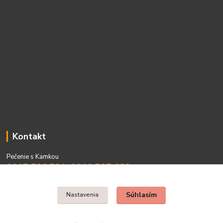
Kontakt
Pečenie s Kamkou
0917 736 531, 0910 537 682
PO - PIA 08:00 - 15:00
Súhlasím
Nastavenia