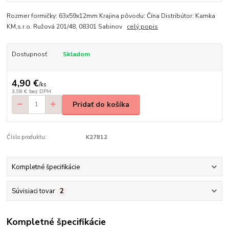
Rozmer formičky: 63x59x12mm Krajina pôvodu: Čína Distribútor: Kamka
KM,s.r.o. Ružová 201/48, 08301 Sabinov
celý popis
Dostupnosť
Skladom
4,90 €
/
ks
3,98 €
bez DPH
Pridať do košíka
Číslo produktu:
K27812
Kompletné špecifikácie
Súvisiaci tovar
2
Kompletné špecifikácie