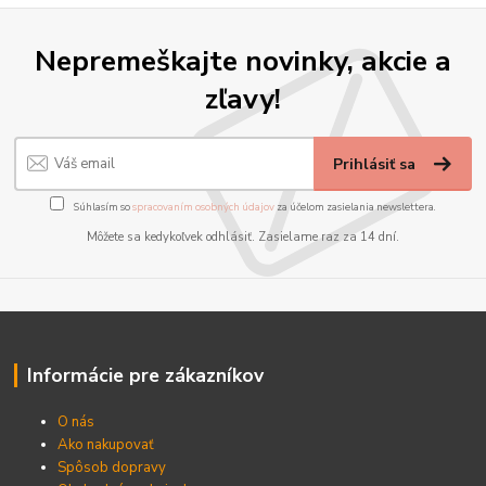
Nepremeškajte novinky, akcie a
zľavy!
Prihlásiť sa
Súhlasím so
spracovaním osobných údajov
za účelom zasielania newslettera.
Môžete sa kedykoľvek odhlásiť. Zasielame raz za 14 dní.
Informácie pre zákazníkov
O nás
Ako nakupovať
Spôsob dopravy