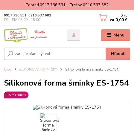
Poprad 0917 736 531 ~ Prešov 0910 537 682
0
ks
0917 736 531, 0910 537 682
za
0,00 €
PO - PIA 08:00 - 15:00
Menu
Hľadať
Úvod
SILIKÓNOVÉ FORMIČKY
Silikonová forma šminky ES-1754
Silikonová forma šminky ES-1754
TOP produkt