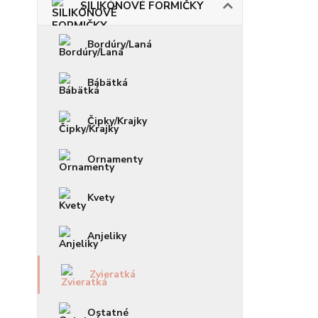
SILIKÓNOVÉ FORMIČKY
Bordúry/Laná
Bábätká
Čipky/Krajky
Ornamenty
Kvety
Anjeliky
Zvieratká
Ostatné