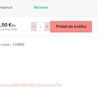
tupnosť
Skladom
,50 €
/
ks
Pridať do košíka
11 €
bez DPH
roduktu:
27089Z
e=player_embedded&v=Xcut4aaowRw