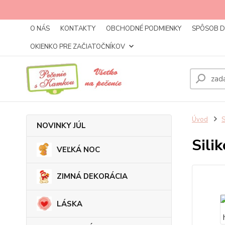
O NÁS
KONTAKTY
OBCHODNÉ PODMIENKY
SPÔSOB 
OKIENKO PRE ZAČIATOČNÍKOV
Úvod
NOVINKY JÚL
Sili
VEĽKÁ NOC
ZIMNÁ DEKORÁCIA
LÁSKA