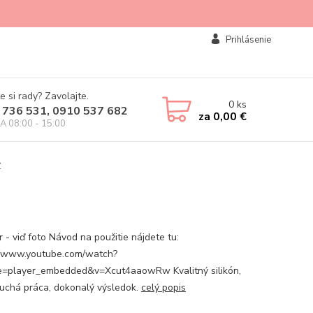
Prihlásenie
e si rady? Zavolajte.
0
ks
 736 531, 0910 537 682
za
0,00 €
IA 08:00 - 15:00
Ž
 - viď foto Návod na použitie nájdete tu:
//www.youtube.com/watch?
e=player_embedded&v=Xcut4aaowRw Kvalitný silikón,
uchá práca, dokonalý výsledok.
celý popis