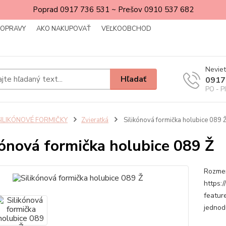
Poprad 0917 736 531 ~ Prešov 0910 537 682
DOPRAVY
AKO NAKUPOVAŤ
VEĽKOOBCHOD
Neviet
Hľadať
0917
PO - P
SILIKÓNOVÉ FORMIČKY
Zvieratká
Silikónová formička holubice 089 
kónová formička holubice 089 Ž
Rozmer
https:
featur
jednod