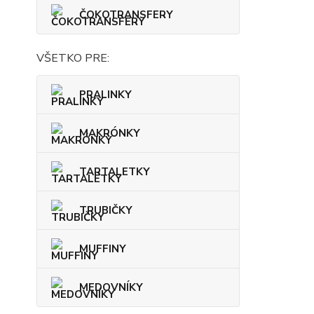
ČOKOTRANSFERY
VŠETKO PRE:
PRALINKY
MAKRÓNKY
TARTALETKY
TRUBIČKY
MUFFINY
MEDOVNÍKY