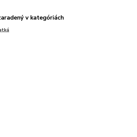
zaradený v kategóriách
atká