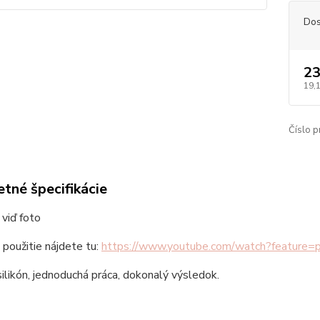
Dos
23
19,
Číslo p
tné špecifikácie
viď foto
použitie nájdete tu:
https://www.youtube.com/watch?featur
silikón, jednoduchá práca, dokonalý výsledok.