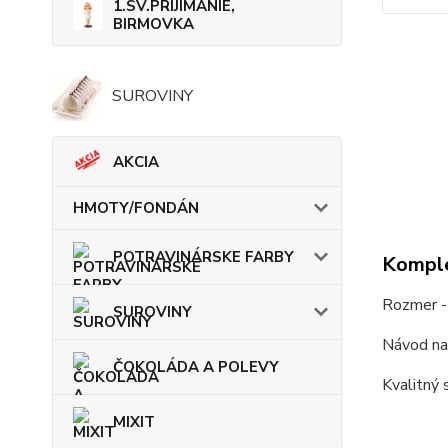
1.SV.PRIJÍMANIE,
BIRMOVKA
SUROVINY
AKCIA
HMOTY/FONDÁN
POTRAVINÁRSKE FARBY
Komple
Rozmer - 
SUROVINY
Návod na 
ČOKOLÁDA A POLEVY
Kvalitný 
MIXIT