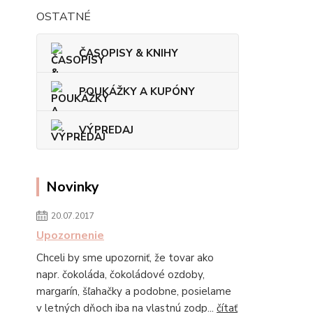
OSTATNÉ
ČASOPISY & KNIHY
POUKÁŽKY A KUPÓNY
VÝPREDAJ
Novinky
20.07.2017
Upozornenie
Chceli by sme upozorniť, že tovar ako
napr. čokoláda, čokoládové ozdoby,
margarín, šľahačky a podobne, posielame
v letných dňoch iba na vlastnú zodp...
čítať