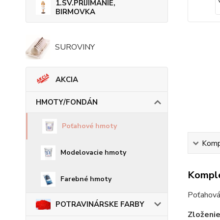
1.SV.PRIJÍMANIE,
BIRMOVKA
SUROVINY
AKCIA
HMOTY/FONDÁN
Poťahové hmoty
Kompl
Modelovacie hmoty
Komple
Farebné hmoty
Poťahová
POTRAVINÁRSKE FARBY
Zloženi