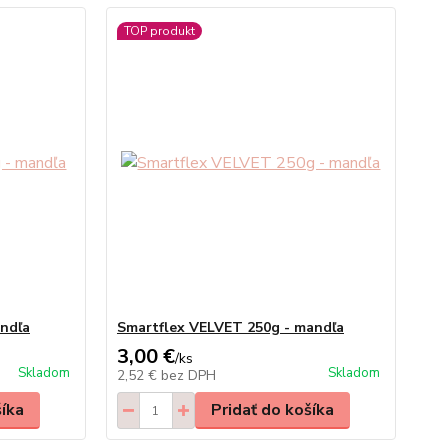
TOP produkt
andľa
Smartflex VELVET 250g - mandľa
3,00 €
/
ks
Skladom
Skladom
2,52 €
bez DPH
šíka
Pridať do košíka