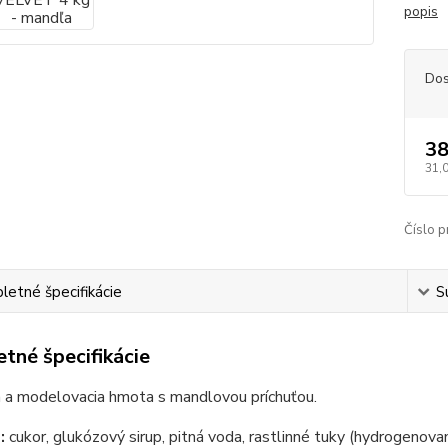
popis
Dos
38
31,
Číslo p
etné špecifikácie
S
tné špecifikácie
 a modelovacia hmota s mandlovou príchuťou.
e:
cukor, glukózový sirup, pitná voda, rastlinné tuky (hydrogenovan