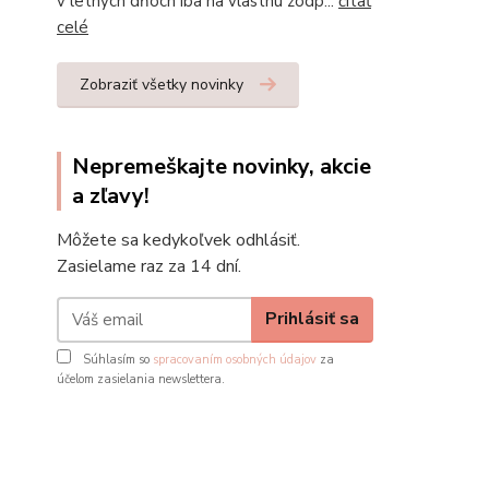
v letných dňoch iba na vlastnú zodp...
čítať
celé
Zobraziť všetky novinky
Nepremeškajte novinky, akcie
a zľavy!
Môžete sa kedykoľvek odhlásiť.
Zasielame raz za 14 dní.
Prihlásiť sa
Súhlasím so
spracovaním osobných údajov
za
účelom zasielania newslettera.