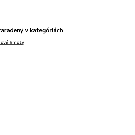
zaradený v kategóriách
hové hmoty