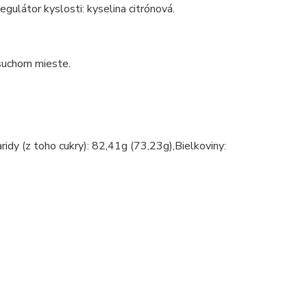
gulátor kyslosti: kyselina citrónová.
suchom mieste.
idy (z toho cukry): 82,41g (73,23g),Bielkoviny: