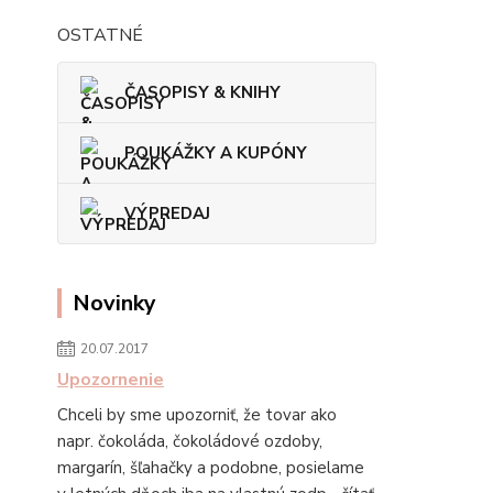
OSTATNÉ
ČASOPISY & KNIHY
POUKÁŽKY A KUPÓNY
VÝPREDAJ
Novinky
20.07.2017
Upozornenie
Chceli by sme upozorniť, že tovar ako
napr. čokoláda, čokoládové ozdoby,
margarín, šľahačky a podobne, posielame