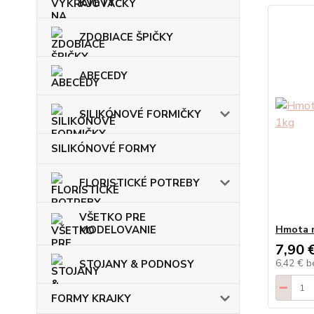
KVETY
ZDOBIACE ŠPIČKY
ABECEDY
SILIKÓNOVÉ FORMIČKY
SILIKÓNOVÉ FORMY
FLORISTICKÉ POTREBY
VŠETKO PRE
MODELOVANIE
Hmota 
7,90 
6,42 €
b
STOJANY & PODNOSY
FORMY KRAJKY