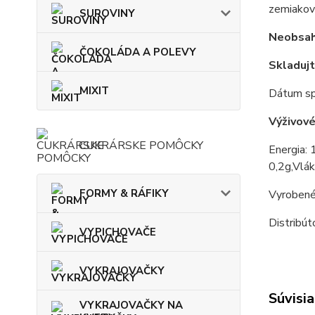
zemiakový
SUROVINY
Neobsahu
ČOKOLÁDA A POLEVY
Skladuj
MIXIT
Dátum sp
Výživové
CUKRÁRSKE POMÔCKY
Energia: 
0,2g,Vlák
FORMY & RÁFIKY
Vyrobené
Distribúto
VYPICHOVAČE
VYKRAJOVAČKY
Súvisia
VYKRAJOVAČKY NA