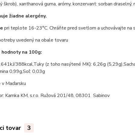
 škrob), xanthanová guma, arómy, konzervant: sorban draselný, re
je žiadne alergény.
te
pri teplote 16-23°C. Chráňte pred svetlom a uchovávajte na 
otreby uvedený na obale tovaru
 hodnoty na 100g:
1641kJ/388kcal,Tuky (z toho nasýtené MK): 6,26g (5,29g),Sachar
nina 0,99g,Soľ: 0,03g
 v Maďarsku
r:
Kamka KM, s.r.o. Ružová 201/48, 08301 Sabinov
ci tovar
3