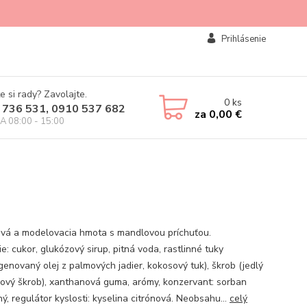
Prihlásenie
e si rady? Zavolajte.
0
ks
 736 531, 0910 537 682
za
0,00 €
IA 08:00 - 15:00
vá a modelovacia hmota s mandlovou príchuťou.
e: cukor, glukózový sirup, pitná voda, rastlinné tuky
genovaný olej z palmových jadier, kokosový tuk), škrob (jedlý
ový škrob), xanthanová guma, arómy, konzervant: sorban
ý, regulátor kyslosti: kyselina citrónová. Neobsahu...
celý