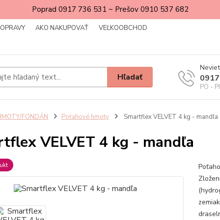
Poprad 0917 736 531 ~ Prešov 0910 537 682
DOPRAVY
AKO NAKUPOVAŤ
VEĽKOOBCHOD
Neviet
Hľadať
0917
PO - P
HMOTY/FONDÁN
Poťahové hmoty
Smartflex VELVET 4 kg - mandľa
tflex VELVET 4 kg - mandľa
ukt
Poťaho
Zloženi
(hydro
zemiak
draseln