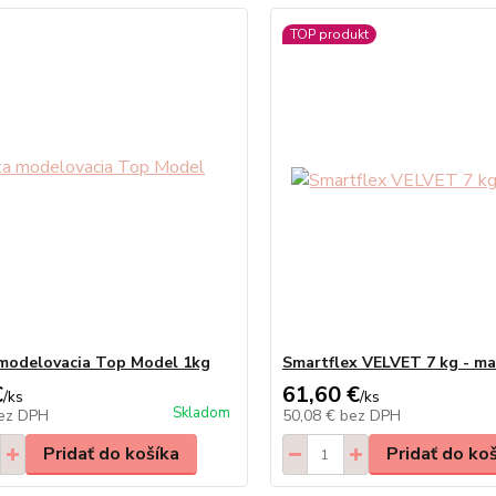
TOP produkt
modelovacia Top Model 1kg
Smartflex VELVET 7 kg - m
€
61,60 €
/
ks
/
ks
Skladom
ez DPH
50,08 €
bez DPH
Pridať do košíka
Pridať do ko