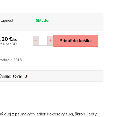
tupnosť
Skladom
,20 €
/
ks
Pridať do košíka
06 €
bez DPH
roduktu:
2018
úvisiaci tovar
3
ý olej z palmových jadier, kokosový tuk), škrob (jedlý