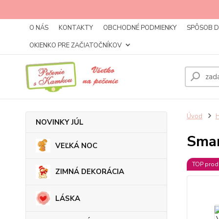
O NÁS
KONTAKTY
OBCHODNÉ PODMIENKY
SPÔSOB 
OKIENKO PRE ZAČIATOČNÍKOV
Úvod
NOVINKY JÚL
Smar
VEĽKÁ NOC
TOP prod
ZIMNÁ DEKORÁCIA
LÁSKA