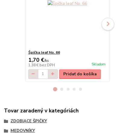
Špička leaf No. 66
Špička leaf
1,70 €
2,30 €
/
ks
/
ks
Skladom
1,38 €
bez DPH
1,87 €
bez D
Pridať do košíka
Tovar zaradený v kategóriách
ZDOBIACE ŠPIČKY
MEDOVNÍKY