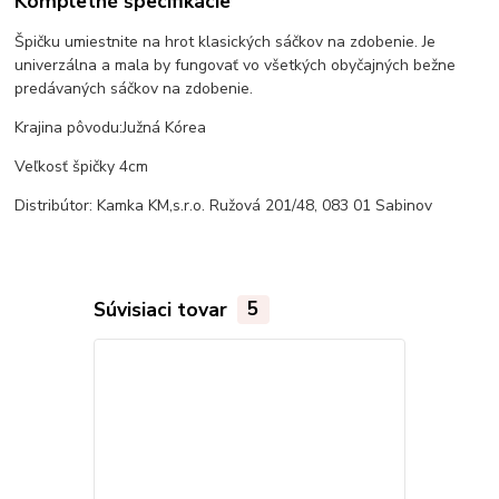
Kompletné špecifikácie
Špičku umiestnite na hrot klasických sáčkov na zdobenie. Je
univerzálna a mala by fungovať vo všetkých obyčajných bežne
predávaných sáčkov na zdobenie.
Krajina pôvodu:Južná Kórea
Veľkosť špičky 4cm
Distribútor: Kamka KM,s.r.o. Ružová 201/48, 083 01 Sabinov
Súvisiaci tovar
5