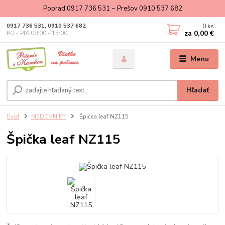
Poprad 0917 736 531 ~ Prešov 0910 537 682
0
ks
0917 736 531, 0910 537 682
za
0,00 €
PO - PIA 08:00 - 15:00
Menu
Hľadať
Úvod
MEDOVNÍKY
Špička leaf NZ115
Špička leaf NZ115