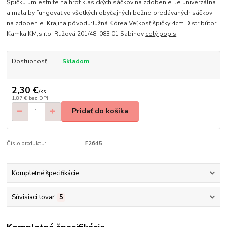
Špičku umiestnite na hrot klasických sáčkov na zdobenie. Je univerzálna
a mala by fungovať vo všetkých obyčajných bežne predávaných sáčkov
na zdobenie. Krajina pôvodu:Južná Kórea Veľkosť špičky 4cm Distribútor:
Kamka KM,s.r.o. Ružová 201/48, 083 01 Sabinov
celý popis
Dostupnosť
Skladom
2,30 €
/
ks
1,87 €
bez DPH
Pridať do košíka
Číslo produktu:
F2645
Kompletné špecifikácie
Súvisiaci tovar
5