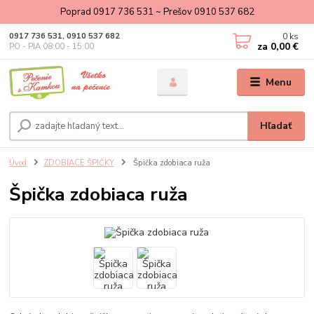
Poprad 0917 736 531 ~ Prešov 0910 537 682
0
ks
0917 736 531, 0910 537 682
za
0,00 €
PO - PIA 08:00 - 15:00
Menu
Hľadať
Úvod
ZDOBIACE ŠPIČKY
Špička zdobiaca ruža
Špička zdobiaca ruža