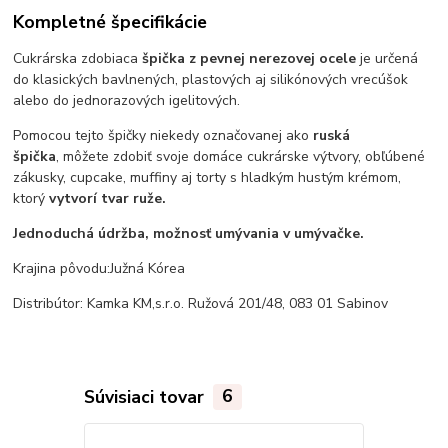
Kompletné špecifikácie
Cukrárska zdobiaca
špička z pevnej nerezovej ocele
je určená
do klasických bavlnených, plastových aj silikónových vrecúšok
alebo do jednorazových igelitových.
Pomocou tejto špičky niekedy označovanej ako
ruská
špička
, môžete zdobiť svoje domáce cukrárske výtvory, obľúbené
zákusky, cupcake, muffiny aj torty s hladkým hustým krémom,
ktorý
vytvorí tvar ruže.
Jednoduchá údržba, možnosť umývania v umývačke.
Krajina pôvodu:Južná Kórea
Distribútor: Kamka KM,s.r.o. Ružová 201/48, 083 01 Sabinov
Súvisiaci tovar
6