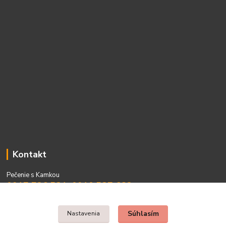
Kontakt
Pečenie s Kamkou
0917 736 531, 0910 537 682
PO - PIA 08:00 - 15:00
Súhlasím
Nastavenia