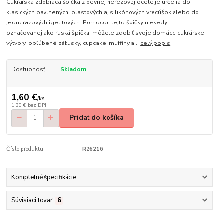
Cukrárska zdobiaca špička z pevnej nerezovej ocele je určená do
klasických bavlnených, plastových aj silikónových vrecúšok alebo do
jednorazových igelitových. Pomocou tejto špičky niekedy
označovanej ako ruská špička, môžete zdobiť svoje domáce cukrárske
výtvory, obľúbené zákusky, cupcake, muffiny a...
celý popis
Dostupnosť
Skladom
1,60 €
/
ks
1,30 €
bez DPH
Pridať do košíka
Číslo produktu:
R26216
Kompletné špecifikácie
Súvisiaci tovar
6