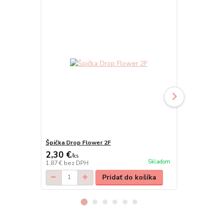
Špička Drop Flower 2F
Špička Larg
2,30 €
2,30 €
/
ks
/
ks
Skladom
1,87 €
bez DPH
1,87 €
bez D
Pridať do košíka