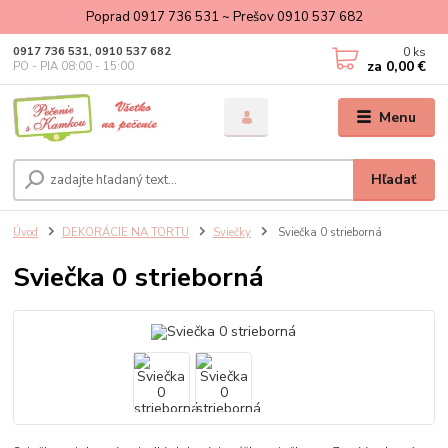
Poprad 0917 736 531 ~ Prešov 0910 537 682
0
ks
0917 736 531, 0910 537 682
za
0,00 €
PO - PIA 08:00 - 15:00
Menu
Hľadať
Úvod
DEKORÁCIE NA TORTU
Sviečky
Sviečka 0 strieborná
Sviečka 0 strieborná