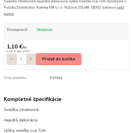
Sviečka strieborná nejedlá dekorácia výška sviečky cca 7cm Vyrobené v
Poľsku Distribútor: Kamka KM,s.r.o. Ružová 201/48, 08301 Sabinov
celý
popis
Dostupnosť
Skladom
1,10 €
/
ks
0,89 €
bez DPH
Pridať do košíka
Číslo produktu:
P33901
Kompletné špecifikácie
Sviečka strieborná
nejedlá dekorácia
výška sviečky cca 7cm