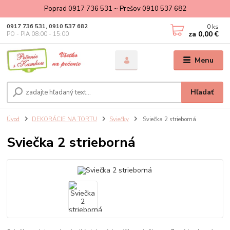
Poprad 0917 736 531 ~ Prešov 0910 537 682
0
ks
0917 736 531, 0910 537 682
za
0,00 €
PO - PIA 08:00 - 15:00
Menu
Hľadať
Úvod
DEKORÁCIE NA TORTU
Sviečky
Sviečka 2 strieborná
Sviečka 2 strieborná