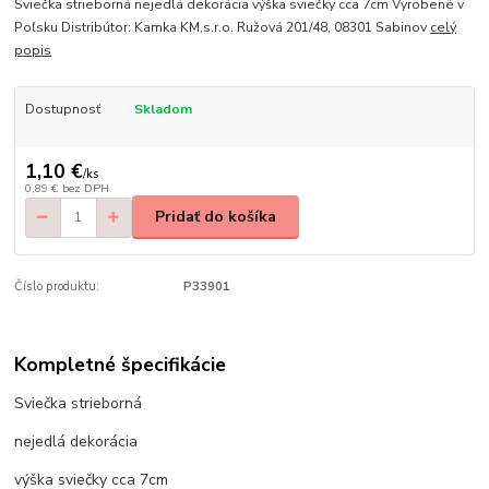
Sviečka strieborná nejedlá dekorácia výška sviečky cca 7cm Vyrobené v
Poľsku Distribútor: Kamka KM,s.r.o. Ružová 201/48, 08301 Sabinov
celý
popis
Dostupnosť
Skladom
1,10 €
/
ks
0,89 €
bez DPH
Pridať do košíka
Číslo produktu:
P33901
Kompletné špecifikácie
Sviečka strieborná
nejedlá dekorácia
výška sviečky cca 7cm