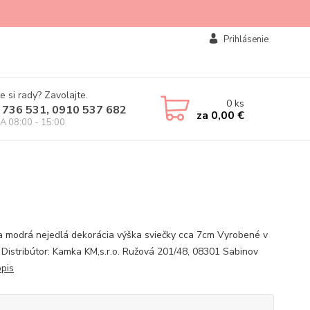
Prihlásenie
e si rady? Zavolajte.
0
ks
 736 531, 0910 537 682
za
0,00 €
IA 08:00 - 15:00
a modrá nejedlá dekorácia výška sviečky cca 7cm Vyrobené v
 Distribútor: Kamka KM,s.r.o. Ružová 201/48, 08301 Sabinov
opis