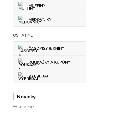
MUFFINY
MEDOVNÍKY
OSTATNÉ
ČASOPISY & KNIHY
POUKÁŽKY A KUPÓNY
VÝPREDAJ
Novinky
20.07.2017