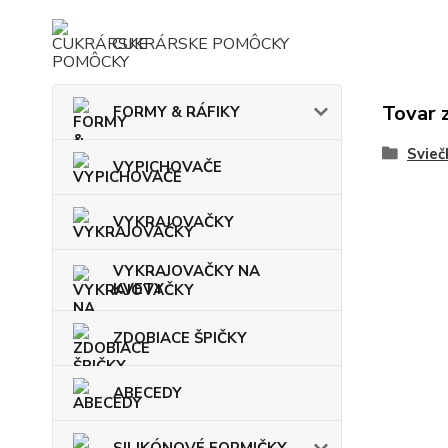
CUKRÁRSKE POMÔCKY
Tovar 
FORMY & RÁFIKY
Svieč
VYPICHOVAČE
VYKRAJOVAČKY
VYKRAJOVAČKY NA
KVETY
ZDOBIACE ŠPIČKY
ABECEDY
SILIKÓNOVÉ FORMIČKY