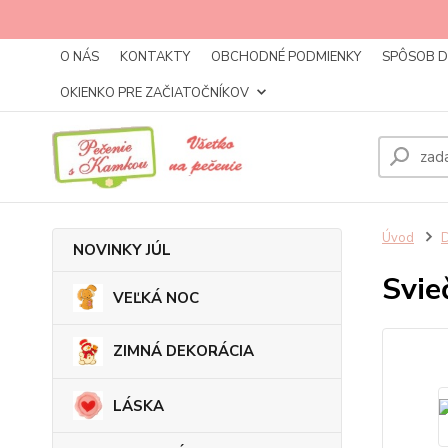
O NÁS
KONTAKTY
OBCHODNÉ PODMIENKY
SPÔSOB 
OKIENKO PRE ZAČIATOČNÍKOV
Úvod
NOVINKY JÚL
Svie
VEĽKÁ NOC
ZIMNÁ DEKORÁCIA
LÁSKA