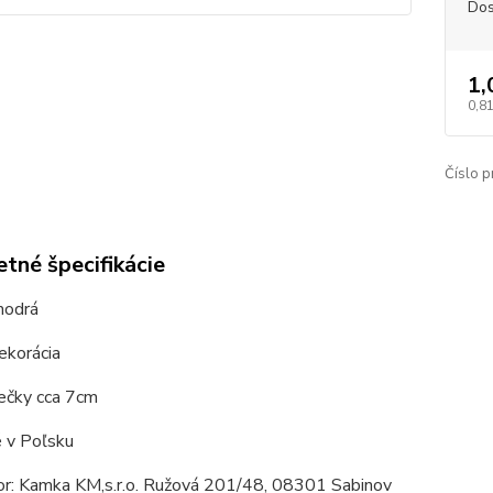
Dos
1,
0,81
Číslo p
tné špecifikácie
modrá
ekorácia
iečky cca 7cm
 v Poľsku
tor: Kamka KM,s.r.o. Ružová 201/48, 08301 Sabinov