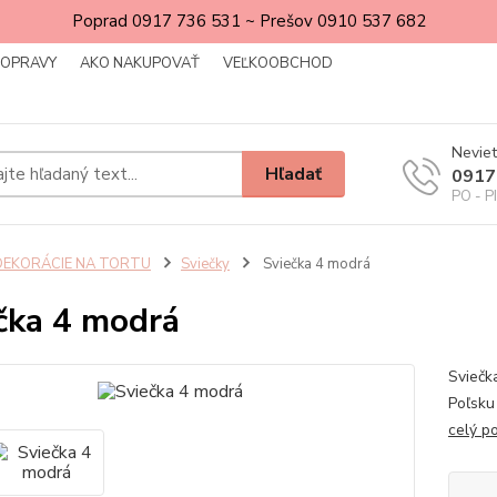
Poprad 0917 736 531 ~ Prešov 0910 537 682
DOPRAVY
AKO NAKUPOVAŤ
VEĽKOOBCHOD
Neviet
Hľadať
0917
PO - P
DEKORÁCIE NA TORTU
Sviečky
Sviečka 4 modrá
čka 4 modrá
Sviečk
Poľsku
celý p