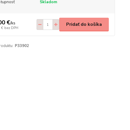
tupnosť
Skladom
00 €
/
ks
Pridať do košíka
 €
bez DPH
roduktu:
P33902