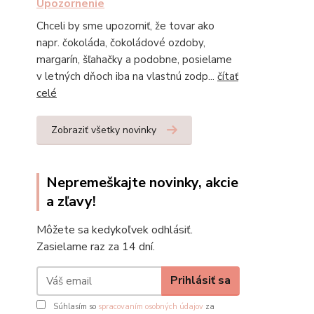
Upozornenie
Chceli by sme upozorniť, že tovar ako
napr. čokoláda, čokoládové ozdoby,
margarín, šľahačky a podobne, posielame
v letných dňoch iba na vlastnú zodp...
čítať
celé
Zobraziť všetky novinky
Nepremeškajte novinky, akcie
a zľavy!
Môžete sa kedykoľvek odhlásiť.
Zasielame raz za 14 dní.
Prihlásiť sa
Súhlasím so
spracovaním osobných údajov
za