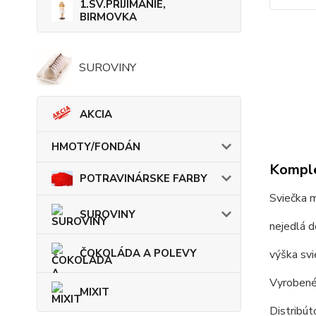
1.SV.PRIJÍMANIE,
BIRMOVKA
SUROVINY
AKCIA
HMOTY/FONDÁN
Komple
POTRAVINÁRSKE FARBY
Sviečka 
SUROVINY
nejedlá d
ČOKOLÁDA A POLEVY
výška sv
Vyrobené
MIXIT
Distribú