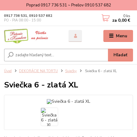
Poprad 0917 736 531 ~ Prešov 0910 537 682
0
ks
0917 736 531, 0910 537 682
za
0,00 €
PO - PIA 08:00 - 15:00
Menu
Hľadať
Úvod
DEKORÁCIE NA TORTU
Sviečky
Sviečka 6 - zlatá XL
Sviečka 6 - zlatá XL