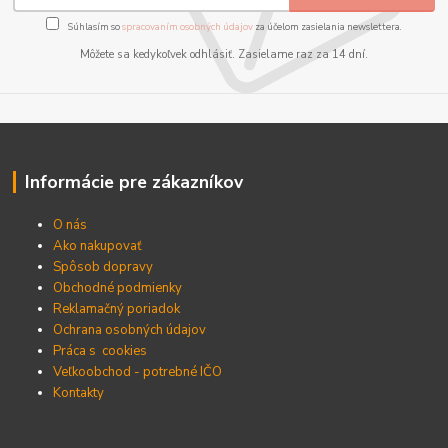
Súhlasím so
spracovaním osobných údajov
za účelom zasielania newslettera.
Môžete sa kedykoľvek odhlásiť. Zasielame raz za 14 dní.
Informácie pre zákazníkov
O nás
Ako nakupovať
Spôsob dopravy
Obchodné podmienky
Reklamačný poriadok
Ochrana osobných údajov
Práca s cookies
Veľkoobchod - potrebné IČO
Kontakty