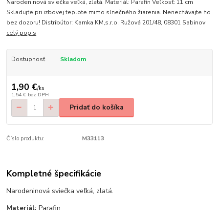
Narodeninová sviečka veľká, zlatá. Materiál: Parafin Veľkosť: 11 cm
Skladujte pri izbovej teplote mimo slnečného žiarenia. Nenechávajte ho
bez dozoru! Distribútor: Kamka KM,s.r.o. Ružová 201/48, 08301 Sabinov
celý popis
Dostupnosť
Skladom
1,90 €
/
ks
1,54 €
bez DPH
Pridať do košíka
Číslo produktu:
M33113
Kompletné špecifikácie
Narodeninová sviečka veľká, zlatá.
Materiál:
Parafin