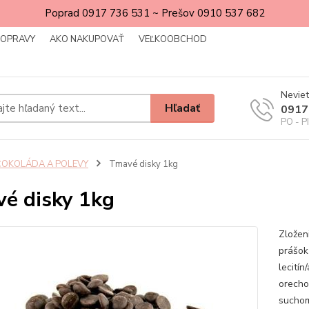
Poprad 0917 736 531 ~ Prešov 0910 537 682
DOPRAVY
AKO NAKUPOVAŤ
VEĽKOOBCHOD
Neviet
Hľadať
0917
PO - P
ČOKOLÁDA A POLEVY
Tmavé disky 1kg
é disky 1kg
Zložen
prášok
lecití
orechov
suchom