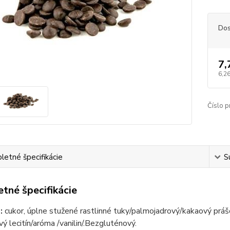
Dos
7,
6,26
Číslo p
etné špecifikácie
S
tné špecifikácie
:
cukor, úplne stužené rastlinné tuky/palmojadrový/kakaový p
vý lecitín/aróma /vanilin/.Bezgluténový.