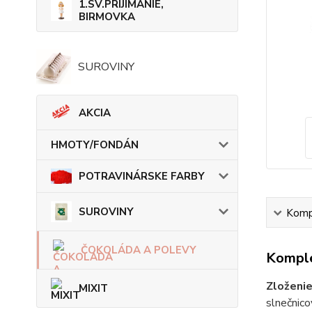
1.SV.PRIJÍMANIE,
BIRMOVKA
SUROVINY
AKCIA
HMOTY/FONDÁN
POTRAVINÁRSKE FARBY
SUROVINY
Kompl
ČOKOLÁDA A POLEVY
Komple
Zloženie
MIXIT
slnečnico