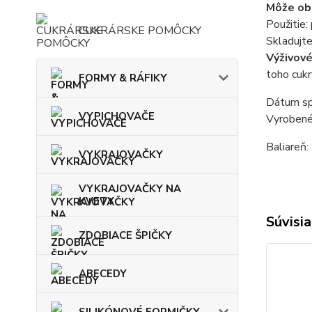
Môže obs
Použitie:
CUKRÁRSKE POMÔCKY
Skladujt
Výživov
toho cukr
FORMY & RÁFIKY
Dátum sp
VYPICHOVAČE
Vyrobené
Baliareň
VYKRAJOVAČKY
VYKRAJOVAČKY NA
KVETY
Súvisia
ZDOBIACE ŠPIČKY
ABECEDY
SILIKÓNOVÉ FORMIČKY