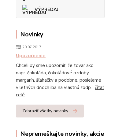
VÝPREDAJ
Novinky
20.07.2017
Upozornenie
Chceli by sme upozorniť, že tovar ako
napr. čokoláda, čokoládové ozdoby,
margarín, šľahačky a podobne, posielame
v letných dňoch iba na vlastnú zodp...
čítať
celé
Zobraziť všetky novinky
Nepremeškajte novinky, akcie