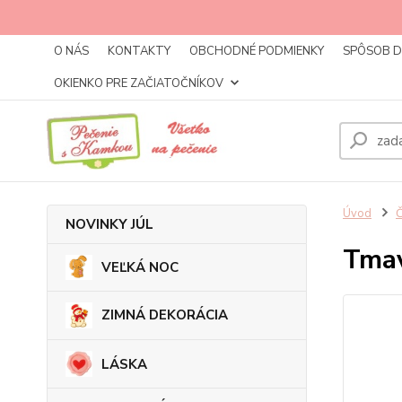
O NÁS
KONTAKTY
OBCHODNÉ PODMIENKY
SPÔSOB 
OKIENKO PRE ZAČIATOČNÍKOV
Úvod
NOVINKY JÚL
Tmav
VEĽKÁ NOC
ZIMNÁ DEKORÁCIA
LÁSKA