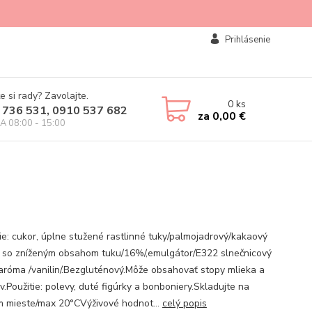
Prihlásenie
e si rady? Zavolajte.
0
ks
 736 531, 0910 537 682
za
0,00 €
IA 08:00 - 15:00
ie: cukor, úplne stužené rastlinné tuky/palmojadrový/kakaový
 so zníženým obsahom tuku/16%/,emulgátor/E322 slnečnicový
n/aróma /vanilin/.Bezgluténový.Môže obsahovať stopy mlieka a
.Použitie: polevy, duté figúrky a bonboniery.Skladujte na
 mieste/max 20°CVýživové hodnot...
celý popis