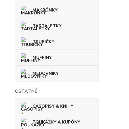
MAKRÓNKY
TARTALETKY
TRUBIČKY
MUFFINY
MEDOVNÍKY
OSTATNÉ
ČASOPISY & KNIHY
POUKÁŽKY A KUPÓNY