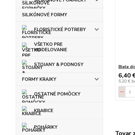
SILIKÓNOVÉ FORMY
FLORISTICKÉ POTREBY
VŠETKO PRE
MODELOVANIE
STOJANY & PODNOSY
Biele di
6,40 
FORMY KRAJKY
5,20 €
b
OSTATNÉ POMÔCKY
KRABICE
POHÁRIKY
Tovar 