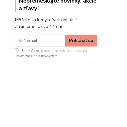
Nepremeškajte novinky, akcie
a zľavy!
Môžete sa kedykoľvek odhlásiť.
Zasielame raz za 14 dní.
Prihlásiť sa
Súhlasím so
spracovaním osobných údajov
za
účelom zasielania newslettera.