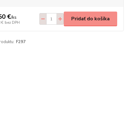
50 €
/
ks
Pridať do košíka
 €
bez DPH
roduktu:
F297