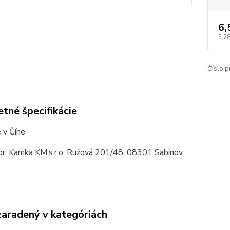
6,
5,28
Číslo p
tné špecifikácie
 v Číne
tor: Kamka KM,s.r.o. Ružová 201/48, 08301 Sabinov
zaradený v kategóriách