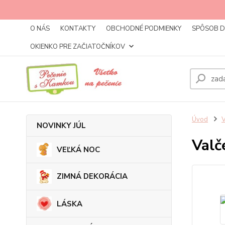
O NÁS
KONTAKTY
OBCHODNÉ PODMIENKY
SPÔSOB 
OKIENKO PRE ZAČIATOČNÍKOV
Úvod
NOVINKY JÚL
Valč
VEĽKÁ NOC
ZIMNÁ DEKORÁCIA
LÁSKA