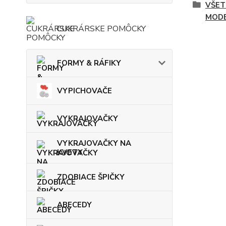
VŠET
MODE
CUKRÁRSKE POMÔCKY
FORMY & RÁFIKY
VYPICHOVAČE
VYKRAJOVAČKY
VYKRAJOVAČKY NA
KVETY
ZDOBIACE ŠPIČKY
ABECEDY