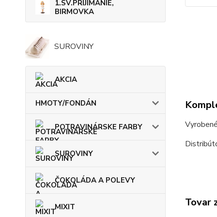
1.SV.PRIJÍMANIE,
BIRMOVKA
SUROVINY
AKCIA
Komple
HMOTY/FONDÁN
Vyrobené
POTRAVINÁRSKE FARBY
Distribú
SUROVINY
ČOKOLÁDA A POLEVY
Tovar 
MIXIT