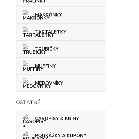
MAKRÓNKY
TARTALETKY
TRUBIČKY
MUFFINY
MEDOVNÍKY
OSTATNÉ
ČASOPISY & KNIHY
POUKÁŽKY A KUPÓNY