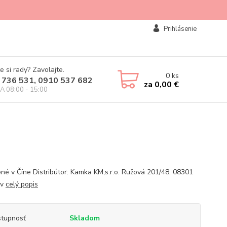
Prihlásenie
e si rady? Zavolajte.
0
ks
 736 531, 0910 537 682
za
0,00 €
IA 08:00 - 15:00
né v Číne Distribútor: Kamka KM,s.r.o. Ružová 201/48, 08301
ov
celý popis
tupnosť
Skladom