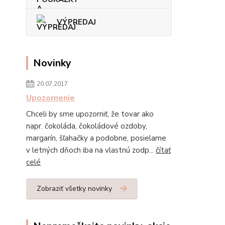
VÝPREDAJ
Novinky
20.07.2017
Upozornenie
Chceli by sme upozorniť, že tovar ako
napr. čokoláda, čokoládové ozdoby,
margarín, šľahačky a podobne, posielame
v letných dňoch iba na vlastnú zodp...
čítať
celé
Zobraziť všetky novinky