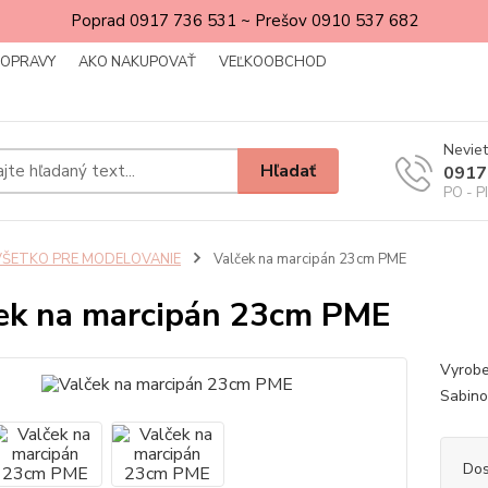
Poprad 0917 736 531 ~ Prešov 0910 537 682
DOPRAVY
AKO NAKUPOVAŤ
VEĽKOOBCHOD
Neviet
Hľadať
0917
PO - P
VŠETKO PRE MODELOVANIE
Valček na marcipán 23cm PME
ek na marcipán 23cm PME
Vyrobe
Sabin
Dos