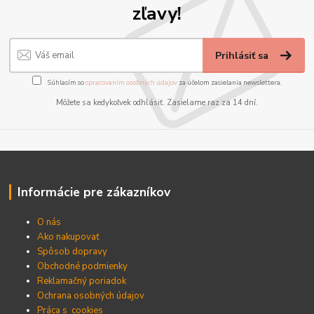
zľavy!
Prihlásiť sa
Súhlasím so
spracovaním osobných údajov
za účelom zasielania newslettera.
Môžete sa kedykoľvek odhlásiť. Zasielame raz za 14 dní.
Informácie pre zákazníkov
O nás
Ako nakupovať
Spôsob dopravy
Obchodné podmienky
Reklamačný poriadok
Ochrana osobných údajov
Práca s cookies