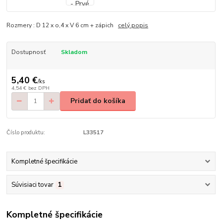
Rozmery : D 12 x o,4 x V 6 cm + zápich
celý popis
Dostupnosť
Skladom
5,40 €
/
ks
4,54 €
bez DPH
Pridať do košíka
Číslo produktu:
L33517
Kompletné špecifikácie
Súvisiaci tovar
1
Kompletné špecifikácie