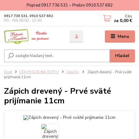
Poprad 0917 736 531 ~ Prešov 0910 537 682
0
ks
0917 736 531, 0910 537 682
za
0,00 €
PO - PIA 08:00 - 15:00
Menu
Hľadať
Úvod
DEKORÁCIE NA TORTU
Zápichy
Zápich drevený - Prvé sväté
prijímanie 11cm
Zápich drevený - Prvé sväté
prijímanie 11cm