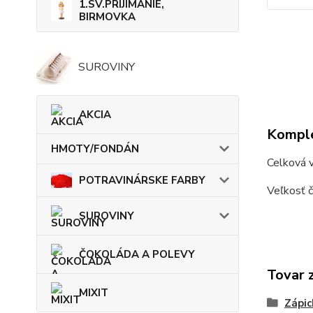
1.SV.PRIJÍMANIE,
BIRMOVKA
SUROVINY
AKCIA
Komple
HMOTY/FONDÁN
Celková 
POTRAVINÁRSKE FARBY
Veľkosť č
SUROVINY
ČOKOLÁDA A POLEVY
Tovar 
MIXIT
Zápic