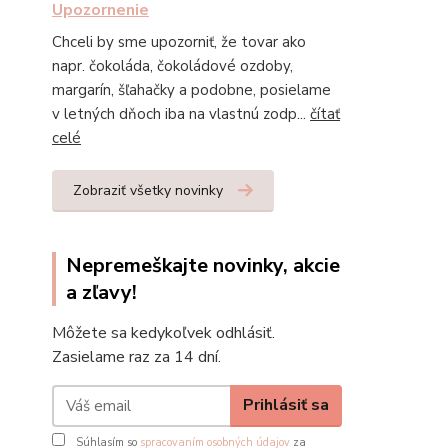
Upozornenie
Chceli by sme upozorniť, že tovar ako
napr. čokoláda, čokoládové ozdoby,
margarín, šľahačky a podobne, posielame
v letných dňoch iba na vlastnú zodp...
čítať
celé
Zobraziť všetky novinky
Nepremeškajte novinky, akcie
a zľavy!
Môžete sa kedykoľvek odhlásiť.
Zasielame raz za 14 dní.
Prihlásiť sa
Súhlasím so
spracovaním osobných údajov
za