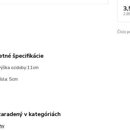
3,
2,85
Číslo p
tné špecifikácie
výška ozdoby:11cm
ísla: 5cm
zaradený v kategóriách
hy