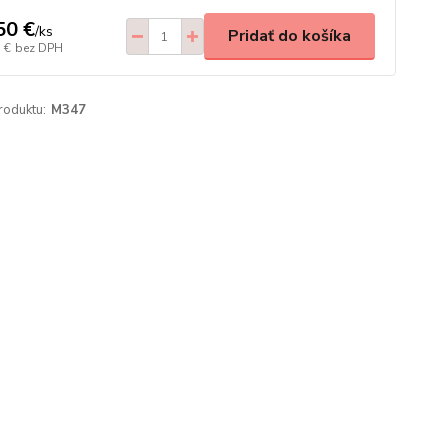
50 €
/
ks
Pridať do košíka
 €
bez DPH
roduktu:
M347