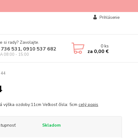
Prihlásenie
e si rady? Zavolajte.
0
ks
 736 531, 0910 537 682
za
0,00 €
IA 08:00 - 15:00
344
4
á výška ozdoby:11cm Veľkosť čísla: 5cm
celý popis
tupnosť
Skladom