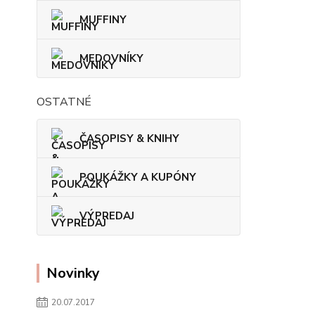
MUFFINY
MEDOVNÍKY
OSTATNÉ
ČASOPISY & KNIHY
POUKÁŽKY A KUPÓNY
VÝPREDAJ
Novinky
20.07.2017