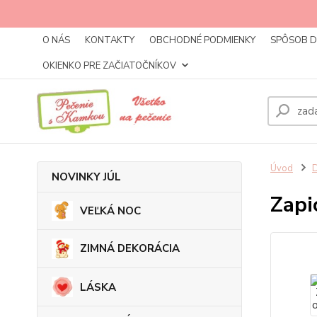
O NÁS
KONTAKTY
OBCHODNÉ PODMIENKY
SPÔSOB 
OKIENKO PRE ZAČIATOČNÍKOV
Úvod
NOVINKY JÚL
Zapi
VEĽKÁ NOC
ZIMNÁ DEKORÁCIA
LÁSKA