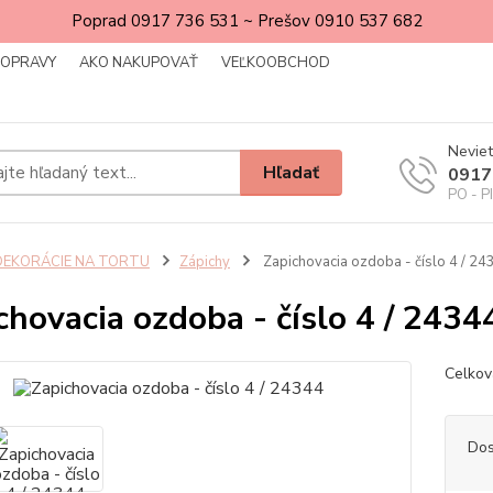
Poprad 0917 736 531 ~ Prešov 0910 537 682
DOPRAVY
AKO NAKUPOVAŤ
VEĽKOOBCHOD
Neviet
Hľadať
0917
PO - P
DEKORÁCIE NA TORTU
Zápichy
Zapichovacia ozdoba - číslo 4 / 24
chovacia ozdoba - číslo 4 / 2434
Celkov
Dos