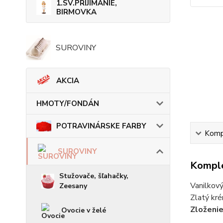
1.SV.PRIJÍMANIE,
BIRMOVKA
SUROVINY
AKCIA
HMOTY/FONDÁN
POTRAVINÁRSKE FARBY
Kompl
SUROVINY
Komple
Stužovače, šľahačky,
Vanilkový
Zeesany
Zlatý kré
Zloženie
Ovocie v želé