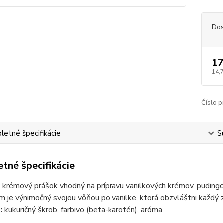
Dos
17
14,
Číslo p
etné špecifikácie
S
tné špecifikácie
 krémový prášok vhodný na prípravu vanilkových krémov, pudingo
m je výnimočný svojou vôňou po vanilke, ktorá obzvláštni každý 
:
kukuričný škrob, farbivo (beta-karotén), aróma