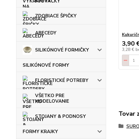
KVETY
ZDOBIACE ŠPIČKY
ABECEDY
Kukurič
3,90 
3,28 €
b
SILIKÓNOVÉ FORMIČKY
SILIKÓNOVÉ FORMY
FLORISTICKÉ POTREBY
VŠETKO PRE
MODELOVANIE
Tovar 
STOJANY & PODNOSY
SURO
FORMY KRAJKY