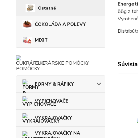
Energet
Ostatné
88g z toh
Vyrobené
ČOKOLÁDA A POLEVY
Distribú
MIXIT
CUKRÁRSKE POMÔCKY
Súvisia
FORMY & RÁFIKY
VYPICHOVAČE
VYKRAJOVAČKY
VYKRAJOVAČKY NA