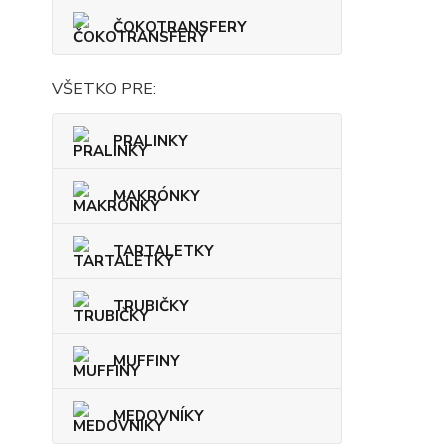
ČOKOTRANSFERY
VŠETKO PRE:
PRALINKY
MAKRÓNKY
TARTALETKY
TRUBIČKY
MUFFINY
MEDOVNÍKY