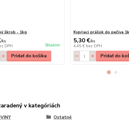
ný škrob - 1kg
Kypriaci prášok do pečiva 1
€
5,30 €
/
ks
/
ks
Skladom
ez DPH
4,45 €
bez DPH
Pridať do košíka
Pridať do ko
zaradený v kategóriách
VINY
Ostatné