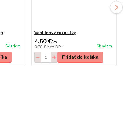
kg
Vanilínový cukor 1kg
Só
4,50 €
3,
/
ks
Skladom
Skladom
3,78 €
bez DPH
3,
šíka
Pridať do košíka