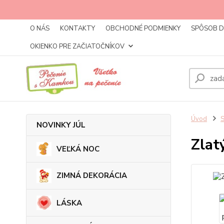
O NÁS
KONTAKTY
OBCHODNÉ PODMIENKY
SPÔSOB 
OKIENKO PRE ZAČIATOČNÍKOV
Úvod
NOVINKY JÚL
Zlat
VEĽKÁ NOC
ZIMNÁ DEKORÁCIA
LÁSKA