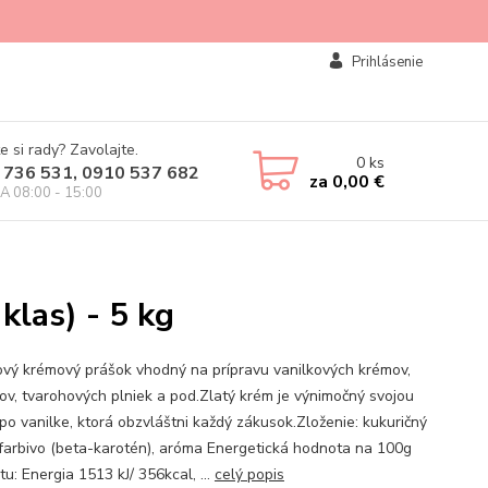
Prihlásenie
e si rady? Zavolajte.
0
ks
 736 531, 0910 537 682
za
0,00 €
IA 08:00 - 15:00
klas) - 5 kg
ový krémový prášok vhodný na prípravu vanilkových krémov,
ov, tvarohových plniek a pod.Zlatý krém je výnimočný svojou
po vanilke, ktorá obzvláštni každý zákusok.Zloženie: kukuričný
 farbivo (beta-karotén), aróma Energetická hodnota na 100g
u: Energia 1513 kJ/ 356kcal, ...
celý popis