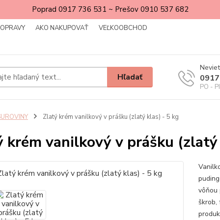
Poprad 0917 736 531 ~ Prešov 0910 537 682
DOPRAVY
AKO NAKUPOVAŤ
VEĽKOOBCHOD
Neviet
Hľadať
0917
PO - P
SUROVINY
Zlatý krém vanilkový v prášku (zlatý klas) - 5 kg
ý krém vanilkový v prášku (zlatý 
Vanilk
puding
vôňou 
škrob,
produkt