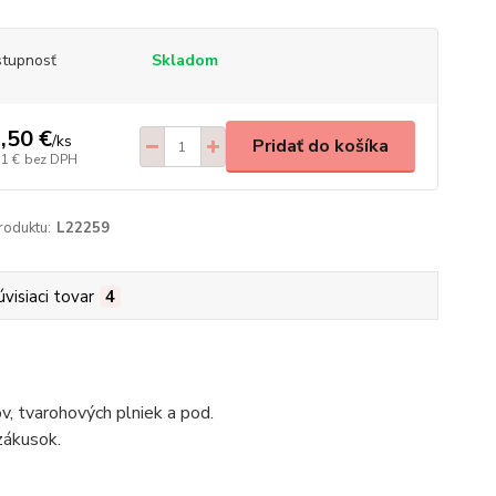
tupnosť
Skladom
,50 €
/
ks
Pridať do košíka
71 €
bez DPH
roduktu:
L22259
úvisiaci tovar
4
v, tvarohových plniek a pod.
zákusok.