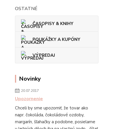
OSTATNÉ
ČASOPISY & KNIHY
POUKÁŽKY A KUPÓNY
VÝPREDAJ
Novinky
20.07.2017
Upozornenie
Chceli by sme upozorniť, že tovar ako
napr. čokoláda, čokoládové ozdoby,
margarín, šľahačky a podobne, posielame
v letných dňoch iba na vlastnú zodp...
čítať