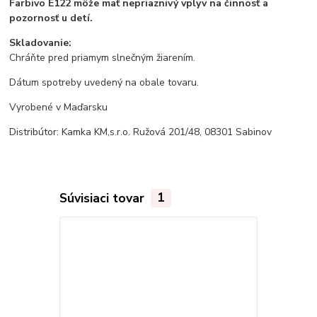
Farbivo E122 môže mať nepriaznivý vplyv na činnosť a
pozornosť u detí.
Skladovanie:
Chráňte pred priamym slnečným žiarením.
Dátum spotreby uvedený na obale tovaru.
Vyrobené v Maďarsku
Distribútor: Kamka KM,s.r.o. Ružová 201/48, 08301 Sabinov
Súvisiaci tovar
1