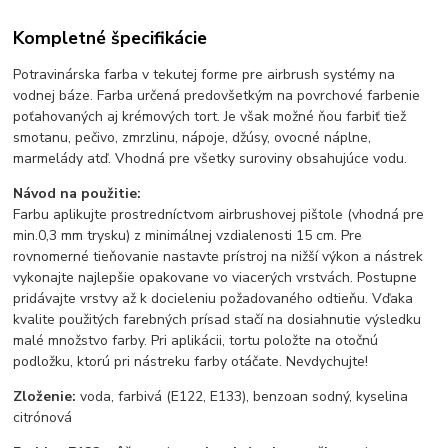
Kompletné špecifikácie
Potravinárska farba v tekutej forme pre airbrush systémy na
vodnej báze.
Farba určená predovšetkým na povrchové farbenie
poťahovaných aj krémových tort. Je však možné ňou farbiť tiež
smotanu, pečivo, zmrzlinu, nápoje, džúsy, ovocné náplne,
marmelády atď. Vhodná pre všetky suroviny obsahujúce vodu.
Návod na použitie:
Farbu aplikujte prostredníctvom airbrushovej pištole (vhodná pre
min.0,3 mm trysku) z minimálnej vzdialenosti 15 cm. Pre
rovnomerné tieňovanie nastavte prístroj na nižší výkon a nástrek
vykonajte najlepšie opakovane vo viacerých vrstvách. Postupne
pridávajte vrstvy až k docieleniu požadovaného odtieňu. Vďaka
kvalite použitých farebných prísad stačí na dosiahnutie výsledku
malé množstvo farby. Pri aplikácii, tortu položte na otočnú
podložku, ktorú pri nástreku farby otáčate. Nevdychujte!
Zloženie:
voda, farbivá (E122, E133), benzoan sodný, kyselina
citrónová