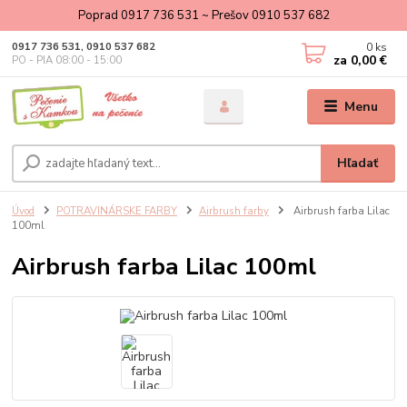
Poprad 0917 736 531 ~ Prešov 0910 537 682
0
ks
0917 736 531, 0910 537 682
za
0,00 €
PO - PIA 08:00 - 15:00
Menu
Hľadať
Úvod
POTRAVINÁRSKE FARBY
Airbrush farby
Airbrush farba Lilac
100ml
Airbrush farba Lilac 100ml