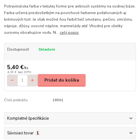
Potravinárska farba v tekutej forme pre airbrush systémy na vodnej báze.
Farba určená predovšetkým na povrchové farbenie poťahovaných aj
krémových tort. Je však možné ňou farbiť tiež smotanu, pečivo, zmrzlinu,
nápoje, džúsy, ovocné náplne, marmelády atď. Vhodná pre všetky
suroviny obsahujúce vodu. N...
celý popis
Dostupnosť
Skladom
5,40 €
/
ks
4,39 €
bez DPH
Pridať do košíka
Číslo produktu:
19501
Kompletné špecifikácie
Súvisiaci tovar
1