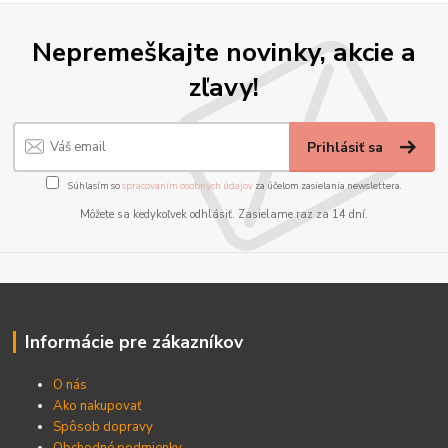
Nepremeškajte novinky, akcie a
zľavy!
Prihlásiť sa
Súhlasím so
spracovaním osobných údajov
za účelom zasielania newslettera.
Môžete sa kedykoľvek odhlásiť. Zasielame raz za 14 dní.
Informácie pre zákazníkov
O nás
Ako nakupovať
Spôsob dopravy
Obchodné podmienky