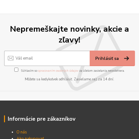
Nepremeškajte novinky, akcie a
zľavy!
Prihlásiť sa
Súhlasím so
spracovaním osobných údajov
za účelom zasielania newslettera.
Môžete sa kedykoľvek odhlásiť. Zasielame raz za 14 dní.
Informácie pre zákazníkov
O nás
Ako nakupovať