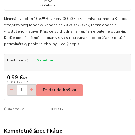
Minimálny odber 10ks!!! Rozmery: 360x370x85 mmFarba: hnedá Krabica
z trojvrstvovej lepenky, vhodná na 70 ks zákuskov, forma dodania:
v rozloženom stave. Krabice sú vhodné na nepriame balenie potravín.
Keďže nie sú určené na priamy styk s potravinami odporúčame použiť
potravinársky papier alebo iný ...
celý popis
Dostupnosť
Skladom
0,99 €
/
ks
0,80 €
bez DPH
Pridať do košíka
Číslo produktu:
B21717
Kompletné špecifikácie