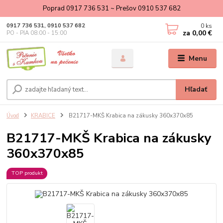
Poprad 0917 736 531 ~ Prešov 0910 537 682
0
ks
0917 736 531, 0910 537 682
za
0,00 €
PO - PIA 08:00 - 15:00
Menu
Hľadať
Úvod
KRABICE
B21717-MKŠ Krabica na zákusky 360x370x85
B21717-MKŠ Krabica na zákusky
360x370x85
TOP produkt