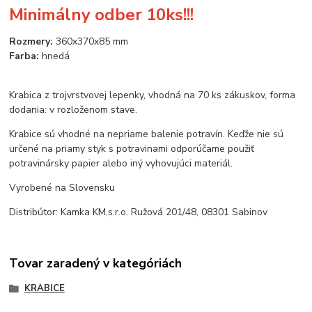
Minimálny odber 10ks!!!
Rozmery:
360x370x85 mm
Farba:
hnedá
Krabica z trojvrstvovej lepenky, vhodná na 70 ks zákuskov, forma
dodania: v rozloženom stave.
Krabice sú vhodné na nepriame balenie potravín. Keďže nie sú
určené na priamy styk s potravinami odporúčame použiť
potravinársky papier alebo iný vyhovujúci materiál.
Vyrobené na Slovensku
Distribútor: Kamka KM,s.r.o. Ružová 201/48, 08301 Sabinov
Tovar zaradený v kategóriách
KRABICE