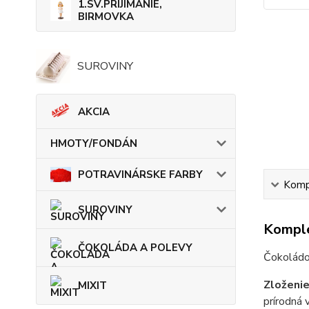
1.SV.PRIJÍMANIE,
BIRMOVKA
SUROVINY
AKCIA
HMOTY/FONDÁN
POTRAVINÁRSKE FARBY
Kompl
SUROVINY
Komple
ČOKOLÁDA A POLEVY
Čokoládo
Zloženie
MIXIT
prírodná