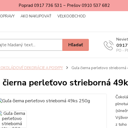
Poprad 0917 736 531 ~ Prešov 0910 537 682
DOPRAVY
AKO NAKUPOVAŤ
VEĽKOOBCHOD
Neviet
Hľadať
0917
PO - P
ČOKOLÁDOVÉ DEKORÁCIE A POSYPY
Guľa čierna perleťovo strieborná
 čierna perleťovo strieborná 49
Čokolá
plnotu
(slneč
Výživo
z toho