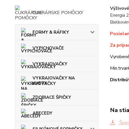
Výživové
CUKRÁRSKE POMÔCKY
Energia 2
Bielkovin
FORMY & RÁFIKY
Posiela
Za prípa
VYPICHOVAČE
Vyrobené
VYKRAJOVAČKY
Min.trvanl
VYKRAJOVAČKY NA
Distribú
KVETY
ZDOBIACE ŠPIČKY
Na sti
ABECEDY
Špeci
SILIKÓNOVÉ FORMIČKY