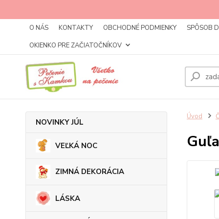
O NÁS
KONTAKTY
OBCHODNÉ PODMIENKY
SPÔSOB 
OKIENKO PRE ZAČIATOČNÍKOV
Úvod
NOVINKY JÚL
Guľa
VEĽKÁ NOC
ZIMNÁ DEKORÁCIA
LÁSKA