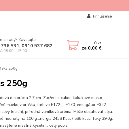
Prihlásenie
e si rady? Zavolajte.
0
ks
 736 531, 0910 537 682
za
0,00 €
IA 08:00 - 15:00
 49ks 250g
ks 250g
dová dekorácia 2,7 cm Zloženie: cukor, kakakové maslo,
čné mlieko v prášku, farbivo E172(i), E170, emulgátor E322
nicový lecitín), prírodná vanilková aróma. Môže obsahovať sóju.
vé hodnoty na 100 g:Energia 2438 Kcal / 588 kcal, Tuky 39,0g,
 nasýtené mastné kyselin...
celý popis