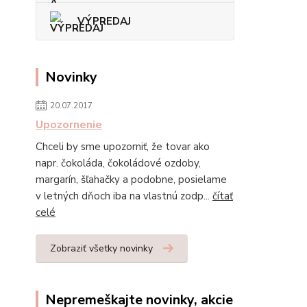
VÝPREDAJ
Novinky
20.07.2017
Upozornenie
Chceli by sme upozorniť, že tovar ako
napr. čokoláda, čokoládové ozdoby,
margarín, šľahačky a podobne, posielame
v letných dňoch iba na vlastnú zodp...
čítať
celé
Zobraziť všetky novinky
Nepremeškajte novinky, akcie