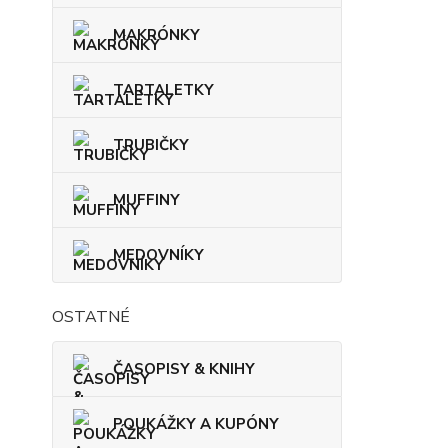
MAKRÓNKY
TARTALETKY
TRUBIČKY
MUFFINY
MEDOVNÍKY
OSTATNÉ
ČASOPISY & KNIHY
POUKÁŽKY A KUPÓNY