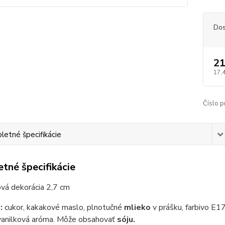
Dos
21
17,
Číslo p
etné špecifikácie
tné špecifikácie
vá dekorácia 2,7 cm
:
cukor, kakakové maslo, plnotučné
mlieko
v prášku, farbivo E17
 vanilková aróma. Môže obsahovať
sóju.