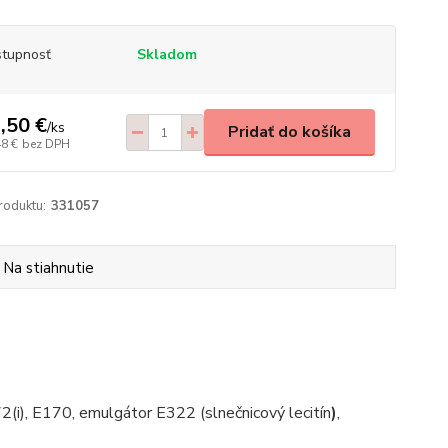
tupnosť
Skladom
,50 €
/
ks
Pridať do košíka
48 €
bez DPH
roduktu:
331057
Na stiahnutie
2(i), E170, emulgátor E322 (slnečnicový lecitín
)
,