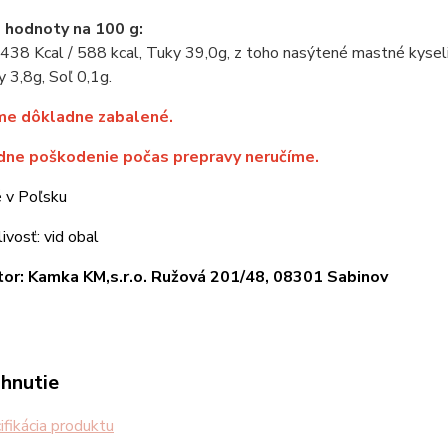
 hodnoty na 100 g:
438 Kcal / 588 kcal, Tuky 39,0g, z toho nasýtené mastné kyseli
y 3,8g, Soľ 0,1g.
me dôkladne zabalené.
dne poškodenie počas prepravy neručíme.
 v Poľsku
ivosť: vid obal
tor: Kamka KM,s.r.o. Ružová 201/48, 08301 Sabinov
ahnutie
fikácia produktu