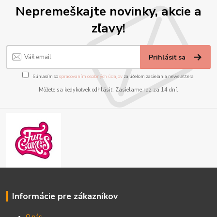
Nepremeškajte novinky, akcie a
zľavy!
Prihlásiť sa
Súhlasím so
spracovaním osobných údajov
za účelom zasielania newslettera.
Môžete sa kedykoľvek odhlásiť. Zasielame raz za 14 dní.
Informácie pre zákazníkov