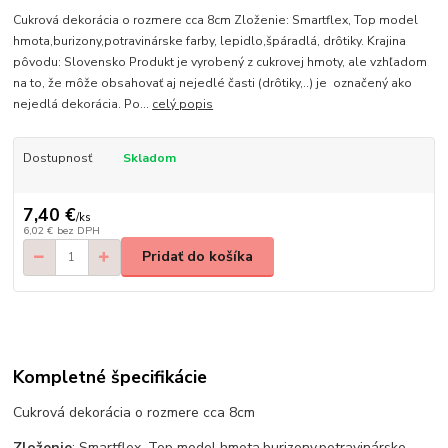
Cukrová dekorácia o rozmere cca 8cm Zloženie: Smartflex, Top model
hmota,burizony,potravinárske farby, lepidlo,špáradlá, drôtiky. Krajina
pôvodu: Slovensko Produkt je vyrobený z cukrovej hmoty, ale vzhľadom
na to, že môže obsahovať aj nejedlé časti (drôtiky,..) je označený ako
nejedlá dekorácia. Po...
celý popis
Dostupnosť
Skladom
7,40 €
/
ks
6,02 €
bez DPH
Pridať do košíka
Kompletné špecifikácie
Cukrová dekorácia o rozmere cca 8cm
Zloženie
: Smartflex, Top model hmota,burizony,potravinárske