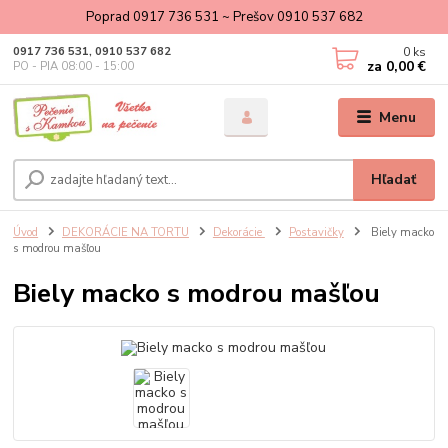
Poprad 0917 736 531 ~ Prešov 0910 537 682
0
ks
0917 736 531, 0910 537 682
za
0,00 €
PO - PIA 08:00 - 15:00
Menu
Hľadať
Úvod
DEKORÁCIE NA TORTU
Dekorácie
Postavičky
Biely macko
s modrou mašľou
Biely macko s modrou mašľou