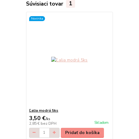
Súvisiaci tovar
1
Novinka
Ľalia modrá 5ks
3,50 €
/
ks
Skladom
2,85 €
bez DPH
Pridať do košíka