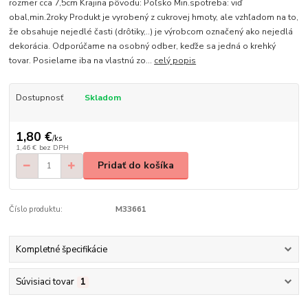
rozmer cca 7,5cm Krajina pôvodu: Poľsko Min.spotreba: viď
obal,min.2roky Produkt je vyrobený z cukrovej hmoty, ale vzhľadom na to,
že obsahuje nejedlé časti (drôtiky,..) je výrobcom označený ako nejedlá
dekorácia. Odporúčame na osobný odber, keďže sa jedná o krehký
tovar. Posielame iba na vlastnú zo...
celý popis
Dostupnosť
Skladom
1,80 €
/
ks
1,46 €
bez DPH
Pridať do košíka
Číslo produktu:
M33661
Kompletné špecifikácie
Súvisiaci tovar
1