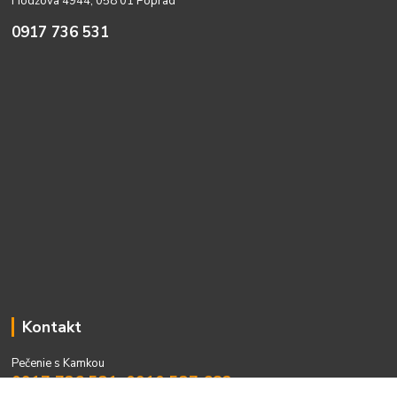
Hodžova 4944, 058 01 Poprad
0917 736 531
Kontakt
Pečenie s Kamkou
0917 736 531, 0910 537 682