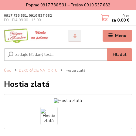
Poprad 0917 736 531 ~ Prešov 0910 537 682
0
ks
0917 736 531, 0910 537 682
za
0,00 €
PO - PIA 08:00 - 15:00
Menu
Hľadať
Úvod
DEKORÁCIE NA TORTU
Hostia zlatá
Hostia zlatá