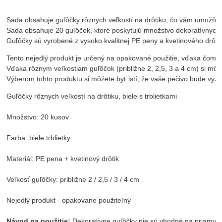
Sada obsahuje guľôčky rôznych veľkostí na drôtiku, čo vám umožňu
Sada obsahuje 20 guľôčok, ktoré poskytujú množstvo dekoratívnych
Guľôčky sú vyrobené z vysoko kvalitnej PE peny a kvetinového drôt
Tento nejedlý produkt je určený na opakované použitie, vďaka čomu
Vďaka rôznym veľkostiam guľôčok (približne 2, 2,5, 3 a 4 cm) si mô
Výberom tohto produktu si môžete byť istí, že vaše pečivo bude vyz
Guľôčky rôznych veľkostí na drôtiku, biele s trblietkami

Množstvo: 20 kusov

Farba: biele trblietky

Materiál: PE pena + kvetinový drôtik

Veľkosť guľôčky: približne 2 / 2,5 / 3 / 4 cm

Nejedlý produkt - opakovane použiteľný
Návod na použitie: 
Dekoratívne guľôčky nie sú vhodné na priamy kon