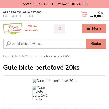
Poprad 0917 736 531 ~ Prešov 0910 537 682
0
ks
0917 736 531, 0910 537 682
za
0,00 €
PO - PIA 08:00 - 15:00
Menu
Hľadať
Úvod
NOVINKY JÚL
Gule biele perleťové 20ks
Gule biele perleťové 20ks