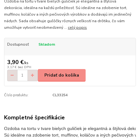
Ozdoba na tortu v tvare bielych guličiek je elegantná a štýlová
dekorácia, ideálna na každú príležitosť. Sú ideálne na zdobenie tort,
muffinov, koláčov a iných pečivových výrobkov a dodávajú im jedinečný
nádych. Sada obsahuje guľôčky rôznych veľkostí na drôtiku, čo vám
umožňuje vytvoriť neobmedzený ...
celý popis
Dostupnosť
Skladom
3,90 €
/
ks
3,17 €
bez DPH
Pridať do košíka
Číslo produktu:
CL33254
Kompletné špecifikácie
Ozdoba na tortu v tvare bielych guličiek je elegantná a štýlová dekorá
Sú ideálne na zdobenie tort, muffinov, koláčov a iných pečivových v