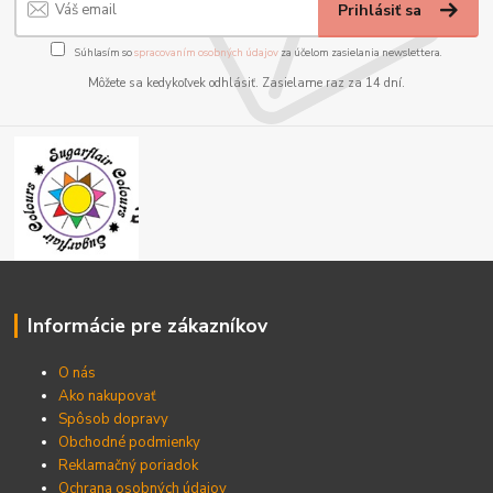
Prihlásiť sa
Súhlasím so
spracovaním osobných údajov
za účelom zasielania newslettera.
Môžete sa kedykoľvek odhlásiť. Zasielame raz za 14 dní.
Informácie pre zákazníkov
O nás
Ako nakupovať
Spôsob dopravy
Obchodné podmienky
Reklamačný poriadok
Ochrana osobných údajov