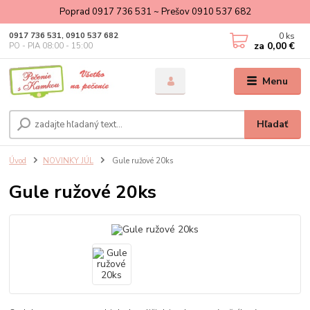
Poprad 0917 736 531 ~ Prešov 0910 537 682
0
ks
0917 736 531, 0910 537 682
za
0,00 €
PO - PIA 08:00 - 15:00
Menu
Hľadať
Úvod
NOVINKY JÚL
Gule ružové 20ks
Gule ružové 20ks