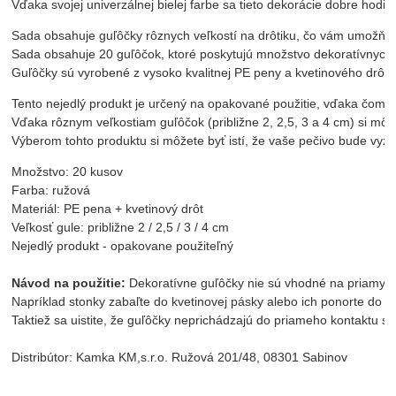
Vďaka svojej univerzálnej bielej farbe sa tieto dekorácie dobre hod
Sada obsahuje guľôčky rôznych veľkostí na drôtiku, čo vám umožňu
Sada obsahuje 20 guľôčok, ktoré poskytujú množstvo dekoratívnych
Guľôčky sú vyrobené z vysoko kvalitnej PE peny a kvetinového drôt
Tento nejedlý produkt je určený na opakované použitie, vďaka čomu
Vďaka rôznym veľkostiam guľôčok (približne 2, 2,5, 3 a 4 cm) si mô
Výberom tohto produktu si môžete byť istí, že vaše pečivo bude vyz
Množstvo: 20 kusov

Farba: ružová

Materiál: PE pena + kvetinový drôt

Veľkosť gule: približne 2 / 2,5 / 3 / 4 cm

Nejedlý produkt - opakovane použiteľný
Návod na použitie: 
Dekoratívne guľôčky nie sú vhodné na priamy kon
Napríklad stonky zabaľte do kvetinovej pásky alebo ich ponorte do č
Taktiež sa uistite, že guľôčky neprichádzajú do priameho kontaktu s
Distribútor: Kamka KM,s.r.o. Ružová 201/48, 08301 Sabinov