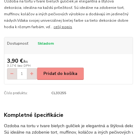
Ozdoba na tortu v tvare bielych guličiek je elegantná a štýlová
dekorácia, ideálna na každú príležitosť. Sú ideálne na zdobenie tort,
muffinov, koláčov a iných pečivových výrobkov a dodávajú im jedinečný
nádych.Vďaka svojej univerzálnej bielej farbe sa tieto dekorácie dobre
hodia k rôznym farbám, vď...
celý popis
Dostupnosť
Skladom
3,90 €
/
ks
3,17 €
bez DPH
Pridať do košíka
Číslo produktu:
CL33255
Kompletné špecifikácie
Ozdoba na tortu v tvare bielych guličiek je elegantná a štýlová dekorá
Sú ideálne na zdobenie tort, muffinov, koláčov a iných pečivových v