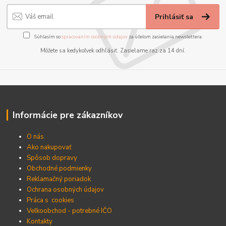
Prihlásiť sa
Súhlasím so
spracovaním osobných údajov
za účelom zasielania newslettera.
Môžete sa kedykoľvek odhlásiť. Zasielame raz za 14 dní.
Informácie pre zákazníkov
O nás
Ako nakupovať
Spôsob dopravy
Obchodné podmienky
Reklamačný poriadok
Ochrana osobných údajov
Práca s cookies
Veľkoobchod - potrebné IČO
Kontakty