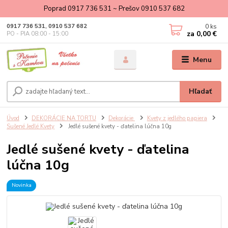
Poprad 0917 736 531 ~ Prešov 0910 537 682
0
ks
0917 736 531, 0910 537 682
za
0,00 €
PO - PIA 08:00 - 15:00
Menu
Hľadať
Úvod
DEKORÁCIE NA TORTU
Dekorácie
Kvety z jedlého papiera
Sušené Jedlé Kvety
Jedlé sušené kvety - ďatelina lúčna 10g
Jedlé sušené kvety - ďatelina
lúčna 10g
Novinka