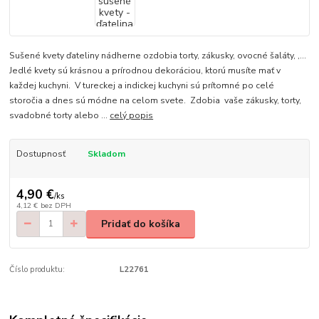
Sušené kvety ďateliny nádherne ozdobia torty, zákusky, ovocné šaláty, ,...
Jedlé kvety sú krásnou a prírodnou dekoráciou, ktorú musíte mať v
každej kuchyni. V tureckej a indickej kuchyni sú prítomné po celé
storočia a dnes sú módne na celom svete. Zdobia vaše zákusky, torty,
svadobné torty alebo ...
celý popis
Dostupnosť
Skladom
4,90 €
/
ks
4,12 €
bez DPH
Pridať do košíka
Číslo produktu:
L22761