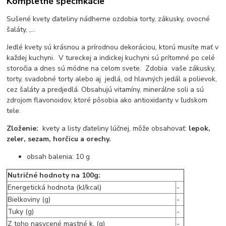
Kompletné špecifikácie
Sušené kvety ďateliny nádherne ozdobia torty, zákusky, ovocné
šaláty, ,...
Jedlé kvety sú krásnou a prírodnou dekoráciou, ktorú musíte mať v
každej kuchyni. V tureckej a indickej kuchyni sú prítomné po celé
storočia a dnes sú módne na celom svete. Zdobia vaše zákusky,
torty, svadobné torty alebo aj jedlá, od hlavných jedál a polievok,
cez šaláty a predjedlá. Obsahujú vitamíny, minerálne soli a sú
zdrojom flavonoidov, ktoré pôsobia ako antioxidanty v ľudskom
tele.
Zloženie:
kvety a listy ďateliny lúčnej, môže obsahovať:
lepok,
zeler, sezam, horčicu a orechy.
obsah balenia: 10 g
Nutričné hodnoty na 100g:
Energetická hodnota (kJ/kcal)
-
Bielkoviny (g)
-
Tuky (g)
-
Z toho nasycené mastné k. (g)
-