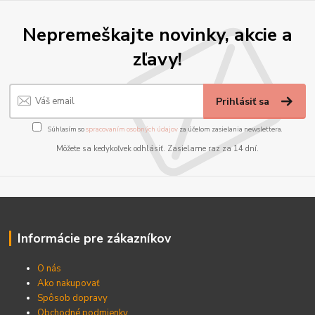
Nepremeškajte novinky, akcie a
zľavy!
Prihlásiť sa
Súhlasím so
spracovaním osobných údajov
za účelom zasielania newslettera.
Môžete sa kedykoľvek odhlásiť. Zasielame raz za 14 dní.
Informácie pre zákazníkov
O nás
Ako nakupovať
Spôsob dopravy
Obchodné podmienky