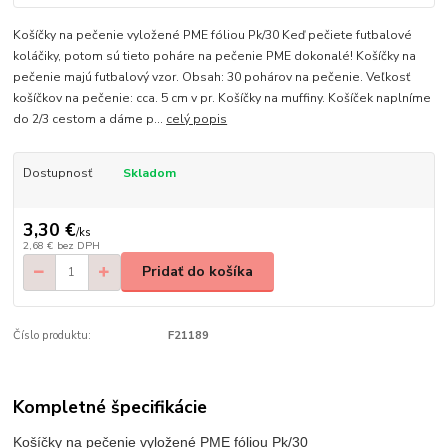
Košíčky na pečenie vyložené PME fóliou Pk/30 Keď pečiete futbalové
koláčiky, potom sú tieto poháre na pečenie PME dokonalé! Košíčky na
pečenie majú futbalový vzor. Obsah: 30 pohárov na pečenie. Veľkosť
košíčkov na pečenie: cca. 5 cm v pr. Košíčky na muffiny. Košíček naplníme
do 2/3 cestom a dáme p...
celý popis
Dostupnosť
Skladom
3,30 €
/
ks
2,68 €
bez DPH
Pridať do košíka
Číslo produktu:
F21189
Kompletné špecifikácie
Košíčky na pečenie vyložené PME fóliou Pk/30
