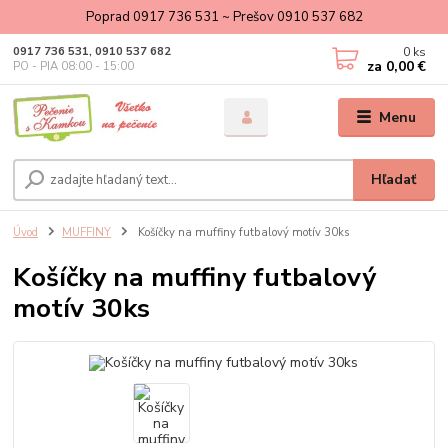
Poprad 0917 736 531 ~ Prešov 0910 537 682
0
ks
0917 736 531, 0910 537 682
za
0,00 €
PO - PIA 08:00 - 15:00
Menu
Hľadať
Úvod
MUFFINY
Košíčky na muffiny futbalový motív 30ks
Košíčky na muffiny futbalový
motív 30ks