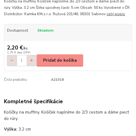
Košíčky na muffiny. Košíček naplníme do 2/3 cestom a dáme piecť do
rúry. Výška: 3,2 cm Šírka spodnej časti: 5 cm Obsah: 50 ks Vyrobené v ČR
Distribútor: Kamka KM,s.r.o. Ružová 201/48, 08301 Sabinov
celý popis
Dostupnosť
Skladom
2,20 €
/
ks
1,79 €
bez DPH
Pridať do košíka
Číslo produktu:
A21016
Kompletné špecifikácie
Košíčky na muffiny. Košíček naplníme do 2/3 cestom a dáme piecť
do rúry.
Výška:
3,2 cm