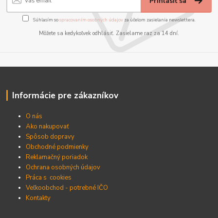
Prihlásiť sa
Súhlasím so
spracovaním osobných údajov
za účelom zasielania newslettera.
Môžete sa kedykoľvek odhlásiť. Zasielame raz za 14 dní.
Informácie pre zákazníkov
O nás
Ako nakupovať
Spôsob dopravy
Obchodné podmienky
Reklamačný poriadok
Ochrana osobných údajov
Práca s cookies
Veľkoobchod - potrebné IČO
Kontakty