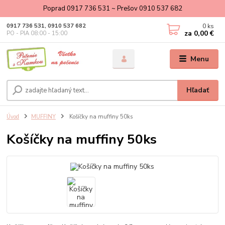
Poprad 0917 736 531 ~ Prešov 0910 537 682
0
ks
0917 736 531, 0910 537 682
za
0,00 €
PO - PIA 08:00 - 15:00
Menu
Hľadať
Úvod
MUFFINY
Košíčky na muffiny 50ks
Košíčky na muffiny 50ks