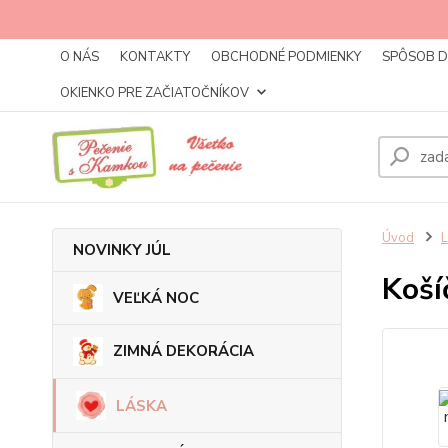
O NÁS
KONTAKTY
OBCHODNÉ PODMIENKY
SPÔSOB 
OKIENKO PRE ZAČIATOČNÍKOV
Úvod
NOVINKY JÚL
Koší
VEĽKÁ NOC
ZIMNÁ DEKORÁCIA
LÁSKA