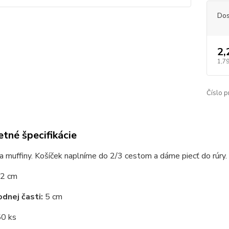
Dos
2,
1,79
Číslo p
tné špecifikácie
a muffiny. Košíček naplníme do 2/3 cestom a dáme piecť do rúry.
2 cm
odnej časti:
5 cm
0 ks