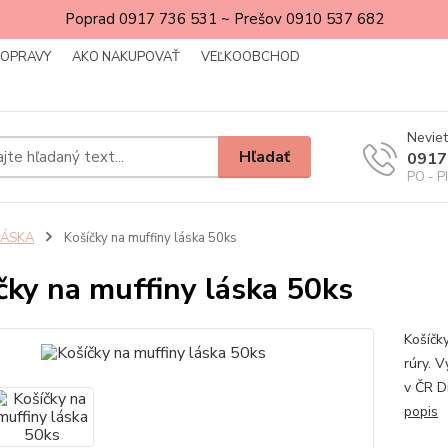
Poprad 0917 736 531 ~ Prešov 0910 537 682
DOPRAVY
AKO NAKUPOVAŤ
VEĽKOOBCHOD
Neviet
Hľadať
0917
PO - P
LÁSKA
Košíčky na muffiny láska 50ks
čky na muffiny láska 50ks
Košíčk
rúry. 
v ČR D
popis