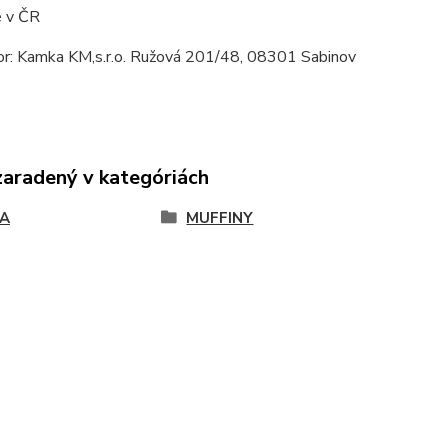
 v ČR
tor: Kamka KM,s.r.o. Ružová 201/48, 08301 Sabinov
zaradený v kategóriách
A
MUFFINY