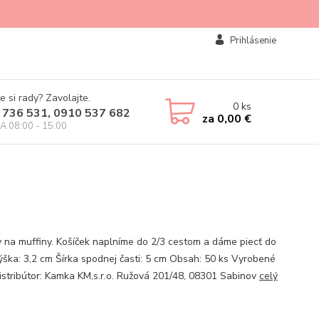
Prihlásenie
e si rady? Zavolajte.
0
ks
 736 531, 0910 537 682
za
0,00 €
IA 08:00 - 15:00
y na muffiny. Košíček naplníme do 2/3 cestom a dáme piecť do
Výška: 3,2 cm Šírka spodnej časti: 5 cm Obsah: 50 ks Vyrobené
istribútor: Kamka KM,s.r.o. Ružová 201/48, 08301 Sabinov
celý