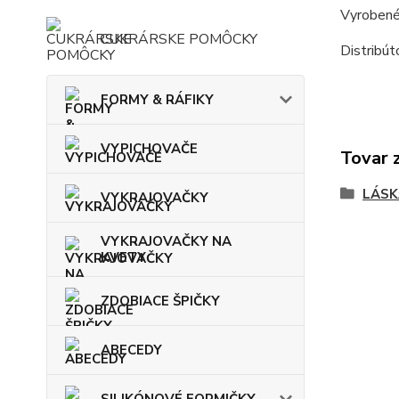
Vyrobené
CUKRÁRSKE POMÔCKY
Distribú
FORMY & RÁFIKY
VYPICHOVAČE
Tovar 
LÁSK
VYKRAJOVAČKY
VYKRAJOVAČKY NA
KVETY
ZDOBIACE ŠPIČKY
ABECEDY
SILIKÓNOVÉ FORMIČKY