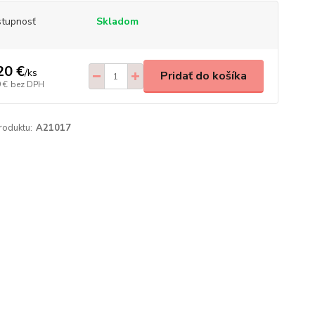
tupnosť
Skladom
20 €
/
ks
Pridať do košíka
 €
bez DPH
roduktu:
A21017