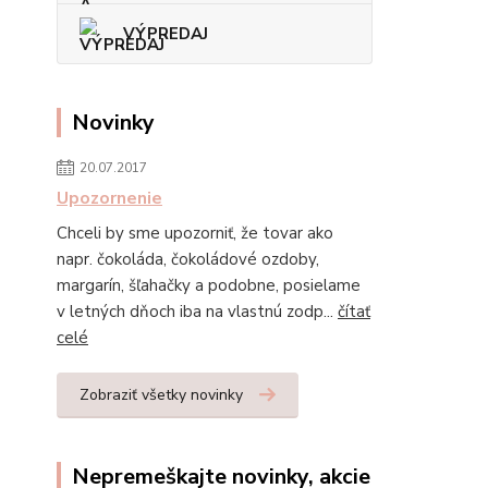
VÝPREDAJ
Novinky
20.07.2017
Upozornenie
Chceli by sme upozorniť, že tovar ako
napr. čokoláda, čokoládové ozdoby,
margarín, šľahačky a podobne, posielame
v letných dňoch iba na vlastnú zodp...
čítať
celé
Zobraziť všetky novinky
Nepremeškajte novinky, akcie