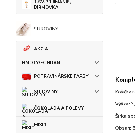
1.SV.PRIJÍMANIE,
BIRMOVKA
SUROVINY
AKCIA
HMOTY/FONDÁN
POTRAVINÁRSKE FARBY
Komple
SUROVINY
Košíčky n
Výška:
3,
ČOKOLÁDA A POLEVY
Šírka sp
MIXIT
Obsah:
5