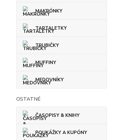
MAKRÓNKY
TARTALETKY
TRUBIČKY
MUFFINY
MEDOVNÍKY
OSTATNÉ
ČASOPISY & KNIHY
POUKÁŽKY A KUPÓNY