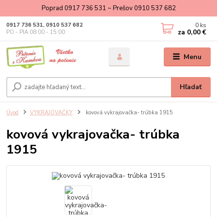
Poprad 0917 736 531 ~ Prešov 0910 537 682
0
ks
0917 736 531, 0910 537 682
za
0,00 €
PO - PIA 08:00 - 15:00
Menu
Hľadať
Úvod
VYKRAJOVAČKY
kovová vykrajovačka- trúbka 1915
kovová vykrajovačka- trúbka
1915