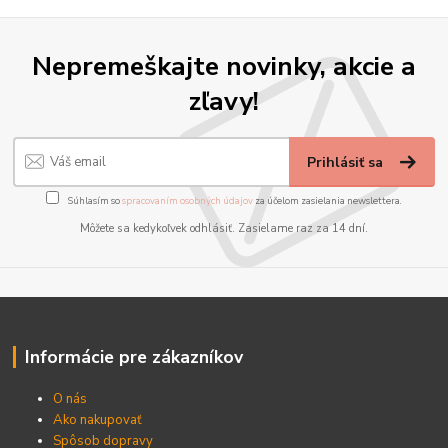
Nepremeškajte novinky, akcie a
zľavy!
Prihlásiť sa
Súhlasím so
spracovaním osobných údajov
za účelom zasielania newslettera.
Môžete sa kedykoľvek odhlásiť. Zasielame raz za 14 dní.
Informácie pre zákazníkov
O nás
Ako nakupovať
Spôsob dopravy