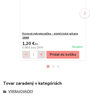
Kovová vykrajovačka - elektrická gitara
Kovová vykr
2668
1,20 €
1,20 €
/
ks
/
ks
Skladom
0,98 €
bez DPH
0,98 €
bez D
Pridať do košíka
Tovar zaradený v kategóriách
VYKRAJOVAČKY