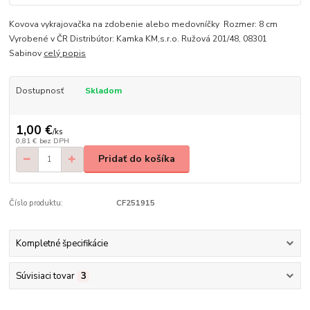
Kovova vykrajovačka na zdobenie alebo medovníčky Rozmer: 8 cm
Vyrobené v ČR Distribútor: Kamka KM,s.r.o. Ružová 201/48, 08301
Sabinov
celý popis
Dostupnosť
Skladom
1,00 €
/
ks
0,81 €
bez DPH
Pridať do košíka
Číslo produktu:
CF251915
Kompletné špecifikácie
Súvisiaci tovar
3