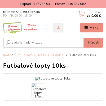
Poprad 0917 736 531 ~ Prešov 0910 537 682
0
ks
0917 736 531, 0910 537 682
za
0,00 €
PO - PIA 08:00 - 15:00
Menu
Hľadať
Úvod
ČOKOLÁDOVÉ DEKORÁCIE A POSYPY
Futbalové lopty 10ks
Futbalové lopty 10ks