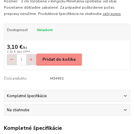
Rozmer: 3 cm Vyrobené v Belgicku Minimálna spotreba: viď obal
Posielame dôkladne zabalené. Za prípadné poškodenie počas
prepravy neručíme. Produktová špecifikácia na stiahnutie
celý popis
Dostupnosť
Skladom
3,10 €
/
ks
2,52 €
bez DPH
Pridať do košíka
Číslo produktu:
M34902
Kompletné špecifikácie
Na stiahnutie
Kompletné špecifikácie