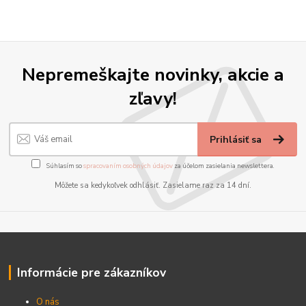
Nepremeškajte novinky, akcie a
zľavy!
Prihlásiť sa
Súhlasím so
spracovaním osobných údajov
za účelom zasielania newslettera.
Môžete sa kedykoľvek odhlásiť. Zasielame raz za 14 dní.
Informácie pre zákazníkov
O nás