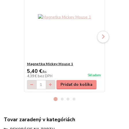
Magnetka Mickey Mouse 1
Magnetka F
5,40 €
5,40 €
/
ks
/
ks
Skladom
4,39 €
bez DPH
4,39 €
bez D
Pridať do košíka
Tovar zaradený v kategóriách