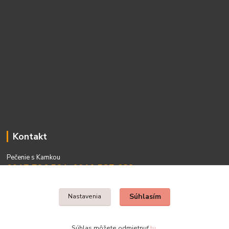
Kontakt
Pečenie s Kamkou
0917 736 531, 0910 537 682
PO - PIA 08:00 - 15:00
Súhlasím
Nastavenia
Súhlas môžete odmietnuť
tu
.