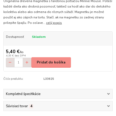
Originálna drevená magnetka s farebnou potlačou Minnie Mouse. Poteší
každé dieťa ako drobná pozornosť, taktiež sa hodí ako dar do detského
kolektívu alebo ako odmena do rôznych súťaží. Magnetku je možné
použiť aj ako zápich na tortu. Stačí, ak na magnetku zo zadnej strany
prilepíte špajľu. Po oslave...
celý popis
Dostupnosť
Skladom
5,40 €
/
ks
4,39 €
bez DPH
Pridať do košíka
Číslo produktu:
L33625
Kompletné špecifikácie
Súvisiaci tovar
4