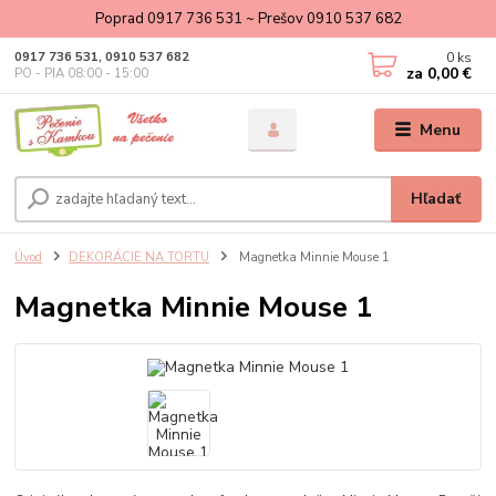
Poprad 0917 736 531 ~ Prešov 0910 537 682
0
ks
0917 736 531, 0910 537 682
za
0,00 €
PO - PIA 08:00 - 15:00
Menu
Hľadať
Úvod
DEKORÁCIE NA TORTU
Magnetka Minnie Mouse 1
Magnetka Minnie Mouse 1