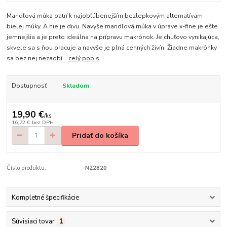
Mandľová múka patrí k najobľúbenejším bezlepkovým alternatívam
bielej múky. A nie je divu. Navyše mandľová múka v úprave x-fine je ešte
jemnejšia a je preto ideálna na prípravu makrónok. Je chuťovo vynikajúca,
skvele sa s ňou pracuje a navyše je plná cenných živín. Žiadne makrónky
sa bez nej nezaobí...
celý popis
Dostupnosť
Skladom
19,90 €
/
ks
16,72 €
bez DPH
Pridať do košíka
Číslo produktu:
N22820
Kompletné špecifikácie
Súvisiaci tovar
1