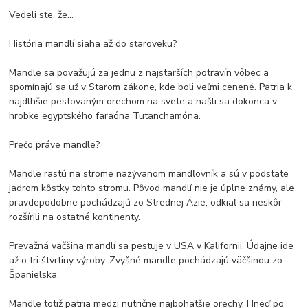
Vedeli ste, že...
História mandlí siaha až do staroveku?
Mandle sa považujú za jednu z najstarších potravín vôbec a
spomínajú sa už v Starom zákone, kde boli veľmi cenené. Patria k
najdlhšie pestovaným orechom na svete a našli sa dokonca v
hrobke egyptského faraóna Tutanchamóna.
Prečo práve mandle?
Mandle rastú na strome nazývanom mandľovník a sú v podstate
jadrom kôstky tohto stromu. Pôvod mandlí nie je úplne známy, ale
pravdepodobne pochádzajú zo Strednej Ázie, odkiaľ sa neskôr
rozšírili na ostatné kontinenty.
Prevažná väčšina mandlí sa pestuje v USA v Kalifornii. Údajne ide
až o tri štvrtiny výroby. Zvyšné mandle pochádzajú väčšinou zo
Španielska.
Mandle totiž patria medzi nutrične najbohatšie orechy. Hneď po