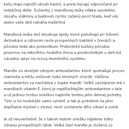
kešu majú najnižší obsah kalórií, a preto bývajú odporúčané pri
redukčnej diéte. Sušienky z mandľovej múky vďaka vysokému
obsahu vlákniny a bielkovín rýchlo zaženú pocit hladu, keď vás
alebo vaše deti naháňa maškrtná.
Mandľová múka tiež obsahuje lipidy, ktoré pomáhajú pri trávení,
detoxikácii a zdravom raste prospešných baktérií v črevách a
pôsobia teda ako prebiotikum. Probiotické kultúry pôsobia
priaznivo na mikroflóru hrubého čreva a predovšetkým u detí má
zásadný vplyv na rozvoj imunitného systému.
Mandle sú skvelým zdrojom antioxidantov, ktoré spomaľujú proces
starnutia a môžu znižovať riziko mnohých chorôb. Väčšina
antioxidantov sa nachádza v šupke mandlí. Veľké zastúpenie má v
mandliach vitamín E, ktorý je najdôležitejším antioxidantom v tele
a už jednou hrsťou orieškov naplníte tretinu jeho dennej potreby.
Telo si ho nedokáže samo vyrobiť, a tak je potrebné na jeho
dopĺňanie myslieť v strave, nech zostanete dlho zdraví a svieži.
Je až neuveriteľné, že v takom malom oriešku nájdeme toľko
zdraviu prospešných látok. Veľká časť mandle je zložená zo