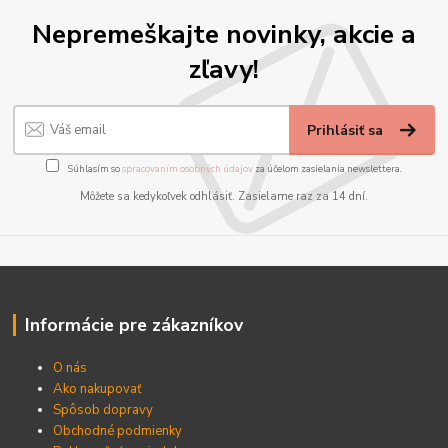
Nepremeškajte novinky, akcie a
zľavy!
Prihlásiť sa
Súhlasím so
spracovaním osobných údajov
za účelom zasielania newslettera.
Môžete sa kedykoľvek odhlásiť. Zasielame raz za 14 dní.
Informácie pre zákazníkov
O nás
Ako nakupovať
Spôsob dopravy
Obchodné podmienky