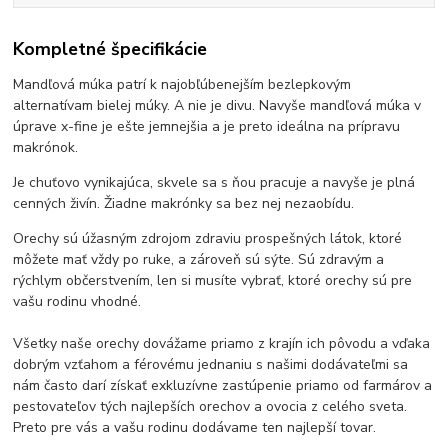
Kompletné špecifikácie
Mandľová múka patrí k najobľúbenejším bezlepkovým
alternatívam bielej múky. A nie je divu. Navyše mandľová múka v
úprave x-fine je ešte jemnejšia a je preto ideálna na prípravu
makrónok.
Je chuťovo vynikajúca, skvele sa s ňou pracuje a navyše je plná
cenných živín. Žiadne makrónky sa bez nej nezaobídu.
Orechy sú úžasným zdrojom zdraviu prospešných látok, ktoré
môžete mať vždy po ruke, a zároveň sú sýte. Sú zdravým a
rýchlym občerstvením, len si musíte vybrať, ktoré orechy sú pre
vašu rodinu vhodné.
Všetky naše orechy dovážame priamo z krajín ich pôvodu a vďaka
dobrým vzťahom a férovému jednaniu s našimi dodávateľmi sa
nám často darí získať exkluzívne zastúpenie priamo od farmárov a
pestovateľov tých najlepších orechov a ovocia z celého sveta.
Preto pre vás a vašu rodinu dodávame ten najlepší tovar.