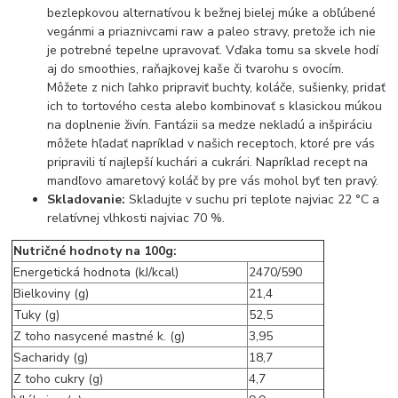
bezlepkovou alternatívou k bežnej bielej múke a obľúbené
vegánmi a priaznivcami raw a paleo stravy, pretože ich nie
je potrebné tepelne upravovať. Vďaka tomu sa skvele hodí
aj do smoothies, raňajkovej kaše či tvarohu s ovocím.
Môžete z nich ľahko pripraviť buchty, koláče, sušienky, pridať
ich to tortového cesta alebo kombinovať s klasickou múkou
na doplnenie živín. Fantázii sa medze nekladú a inšpiráciu
môžete hľadať napríklad v našich receptoch, ktoré pre vás
pripravili tí najlepší kuchári a cukrári. Napríklad recept na
mandľovo amaretový koláč by pre vás mohol byť ten pravý.
Skladovanie:
Skladujte v suchu pri teplote najviac 22 °C a
relatívnej vlhkosti najviac 70 %.
Nutričné hodnoty na 100g:
Energetická hodnota (kJ/kcal)
2470/590
Bielkoviny (g)
21,4
Tuky (g)
52,5
Z toho nasycené mastné k. (g)
3,95
Sacharidy (g)
18,7
Z toho cukry (g)
4,7