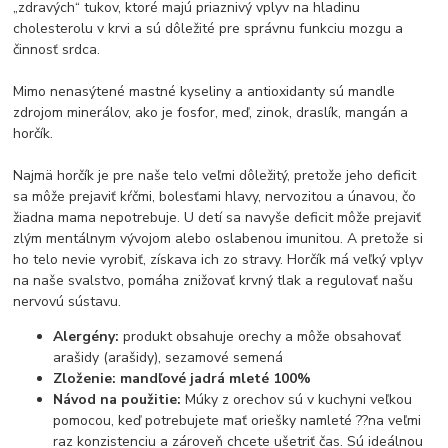
„zdravých“ tukov, ktoré majú priaznivý vplyv na hladinu
cholesterolu v krvi a sú dôležité pre správnu funkciu mozgu a
činnosť srdca.
Mimo nenasýtené mastné kyseliny a antioxidanty sú mandle
zdrojom minerálov, ako je fosfor, meď, zinok, draslík, mangán a
horčík.
Najmä horčík je pre naše telo veľmi dôležitý, pretože jeho deficit
sa môže prejaviť kŕčmi, bolesťami hlavy, nervozitou a únavou, čo
žiadna mama nepotrebuje. U detí sa navyše deficit môže prejaviť
zlým mentálnym vývojom alebo oslabenou imunitou. A pretože si
ho telo nevie vyrobiť, získava ich zo stravy. Horčík má veľký vplyv
na naše svalstvo, pomáha znižovať krvný tlak a regulovať našu
nervovú sústavu.
Alergény:
produkt obsahuje orechy a môže obsahovať
arašidy (arašidy), sezamové semená
Zloženie:
mandľové jadrá mleté 100%
Návod na použitie:
Múky z orechov sú v kuchyni veľkou
pomocou, keď potrebujete mať oriešky namleté ??na veľmi
raz konzistenciu a zároveň chcete ušetriť čas. Sú ideálnou