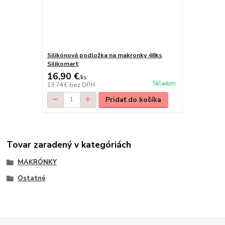
Silikónová podložka na makronky 48ks
Silikomart
16,90 €
/
ks
Skladom
13,74 €
bez DPH
Pridať do košíka
Tovar zaradený v kategóriách
MAKRÓNKY
Ostatné