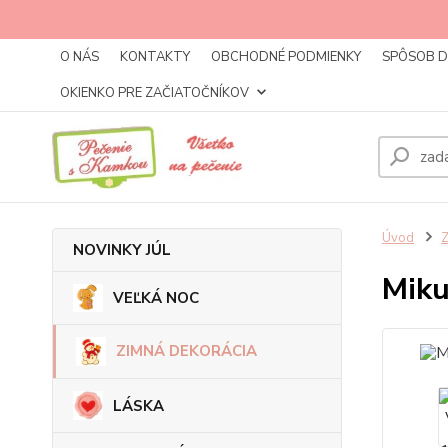
O NÁS
KONTAKTY
OBCHODNÉ PODMIENKY
SPÔSOB 
OKIENKO PRE ZAČIATOČNÍKOV
Úvod
NOVINKY JÚL
Miku
VEĽKÁ NOC
ZIMNÁ DEKORÁCIA
LÁSKA