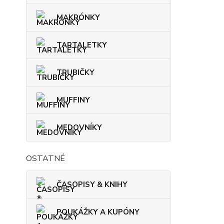
MAKRÓNKY
TARTALETKY
TRUBIČKY
MUFFINY
MEDOVNÍKY
OSTATNÉ
ČASOPISY & KNIHY
POUKÁŽKY A KUPÓNY