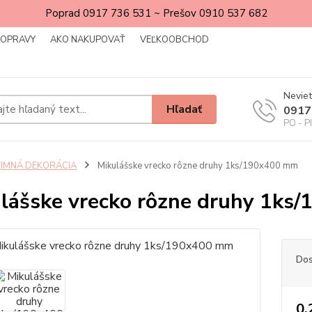
Poprad 0917 736 531 ~ Prešov 0910 537 682
DOPRAVY
AKO NAKUPOVAŤ
VEĽKOOBCHOD
Neviet
Hľadať
0917
PO - P
ZIMNÁ DEKORÁCIA
Mikulášske vrecko rôzne druhy 1ks/190x400 mm
lášske vrecko rôzne druhy 1ks
Dos
0,