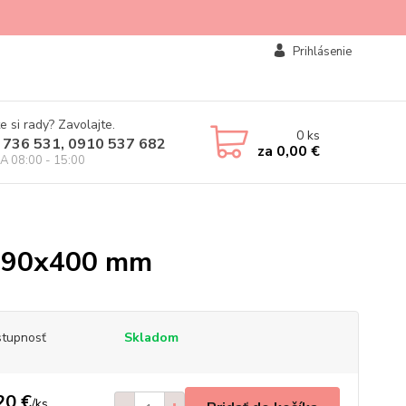
Prihlásenie
e si rady? Zavolajte.
0
ks
 736 531, 0910 537 682
za
0,00 €
IA 08:00 - 15:00
/190x400 mm
tupnosť
Skladom
20 €
/
ks