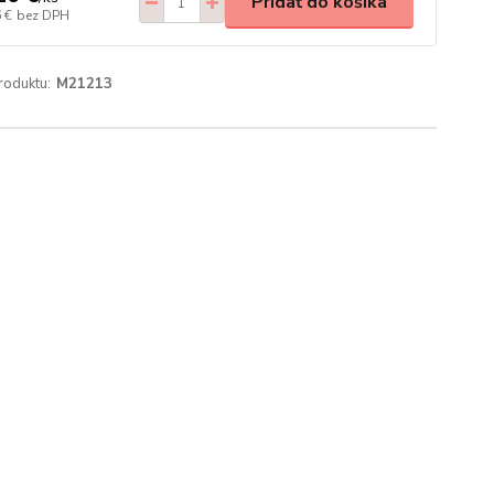
Pridať do košíka
 €
bez DPH
roduktu:
M21213