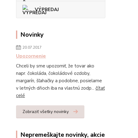
VÝPREDAJ
Novinky
20.07.2017
Upozornenie
Chceli by sme upozorniť, že tovar ako
napr. čokoláda, čokoládové ozdoby,
margarín, šľahačky a podobne, posielame
v letných dňoch iba na vlastnú zodp...
čítať
celé
Zobraziť všetky novinky
Nepremeškajte novinky, akcie