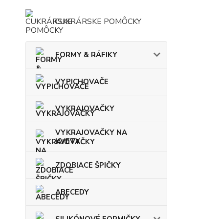
CUKRÁRSKE POMÔCKY
FORMY & RÁFIKY
VYPICHOVAČE
VYKRAJOVAČKY
VYKRAJOVAČKY NA
KVETY
ZDOBIACE ŠPIČKY
ABECEDY
SILIKÓNOVÉ FORMIČKY