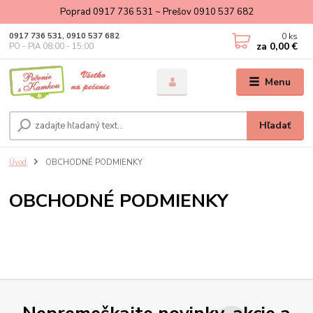
Poprad 0917 736 531 ~ Prešov 0910 537 682
0
ks
0917 736 531, 0910 537 682
za
0,00 €
PO - PIA 08:00 - 15:00
Menu
Hľadať
Úvod
OBCHODNÉ PODMIENKY
OBCHODNÉ PODMIENKY