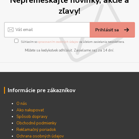
Nepremeškajte novinky, akcie a
zľavy!
Prihlásiť sa
Súhlasím so
spracovaním osobných údajov
za účelom zasielania newslettera.
Môžete sa kedykoľvek odhlásiť. Zasielame raz za 14 dní.
Informácie pre zákazníkov
O nás
Ako nakupovať
Spôsob dopravy
Obchodné podmienky
Reklamačný poriadok
Ochrana osobných údajov