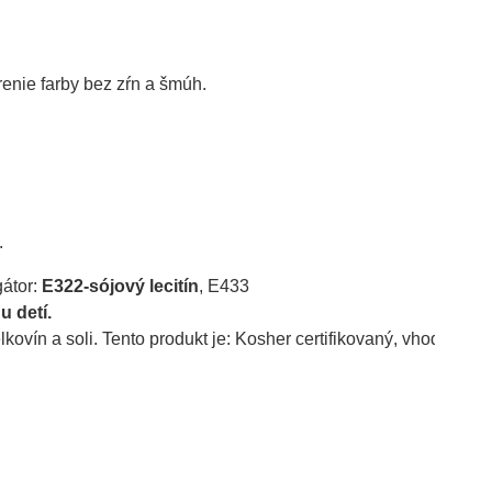
nie farby bez zŕn a šmúh.

.
átor: 
E322-sójový lecitín
, E433
u detí.
kovín a soli. Tento produkt je: Kosher certifikovaný, vhodný pr