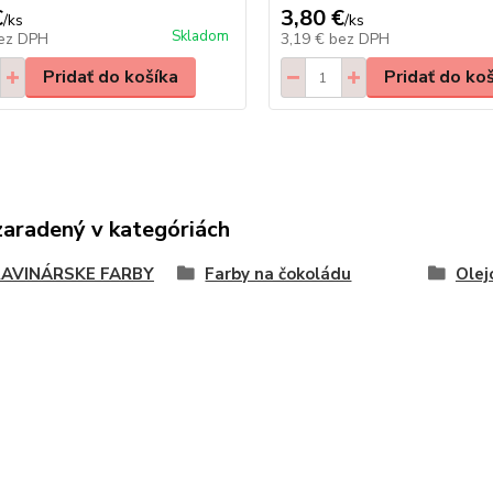
€
3,80 €
/
ks
/
ks
Skladom
ez DPH
3,19 €
bez DPH
Pridať do košíka
Pridať do ko
zaradený v kategóriách
AVINÁRSKE FARBY
Farby na čokoládu
Olej