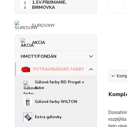
1.SV.PRIJÍMANIE,
BIRMOVKA
SUROVINY
AKCIA
HMOTY/FONDÁN
POTRAVINÁRSKE FARBY
Kompl
Gélové farby RD Progel v
tube
Komple
Gélové farby WILTON
Dosiahnit
Extra gélovky
rozptýlil
tieto ole