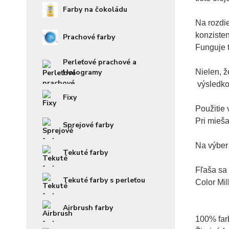
Farby na čokoládu
Na rozdie
konzisten
Prachové farby
Funguje t
Perleťové prachové a
Hologramy
Nielen, ž
 výsledko
Fixy
Použitie 
Pri mieša
Sprejové farby
Na výber 
Tekuté farby
Fľaša sa
Tekuté farby s perleťou
Color Mil
Airbrush farby
100% farb