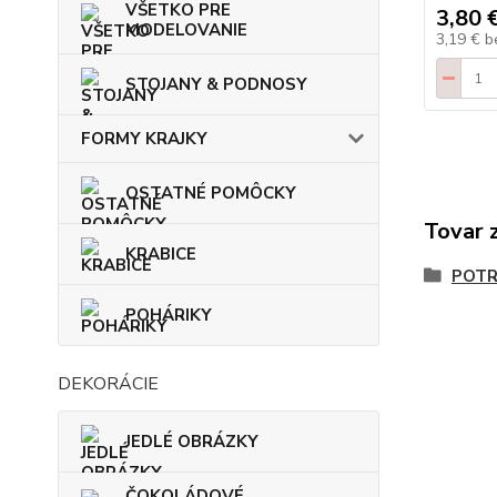
VŠETKO PRE
3,80 
MODELOVANIE
3,19 €
b
STOJANY & PODNOSY
FORMY KRAJKY
OSTATNÉ POMÔCKY
Tovar 
KRABICE
POTR
POHÁRIKY
DEKORÁCIE
JEDLÉ OBRÁZKY
ČOKOLÁDOVÉ