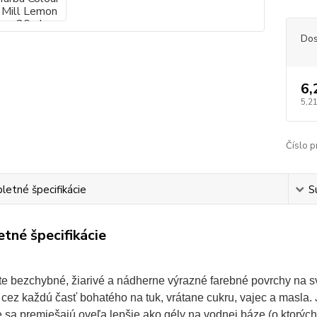
Dos
6,
5,21
Číslo p
etné špecifikácie
S
tné špecifikácie
e bezchybné, žiarivé a nádherne výrazné farebné povrchy na svo
a cez každú časť bohatého na tuk, vrátane cukru, vajec a masla.
je sa premiešajú oveľa lepšie ako gély na vodnej báze (o ktorýc