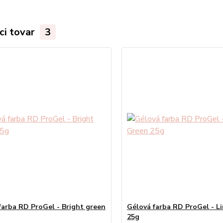
ci tovar
3
farba RD ProGel - Bright green
Gélová farba RD ProGel - L
25g