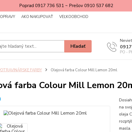
Poprad 0917 736 531 ~ Prešov 0910 537 682
DOPRAVY
AKO NAKUPOVAŤ
VEĽKOOBCHOD
Neviet
Hľadať
0917
PO - P
POTRAVINÁRSKE FARBY
Olejová farba Colour Mill Lemon 20ml
ová farba Colour Mill Lemon 20
Dosiah
na svo
oleja C
rozptý
masla. 