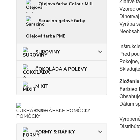
Žiarivé fa
Olejová farba Colour Mill
Vzorec od
Dlhotrvajú
Saracino gelové farby
Vyrába s
Neobsahu
Olejová farba PME
Inštrukcie:
SUROVINY
Pred použ
Pokojne, 
ČOKOLÁDA A POLEVY
Skladujt
Zloženie
MIXIT
Farbivo 
Obsahuje 
Dátum sp
CUKRÁRSKE POMÔCKY
Vyrobené 
Distribú
FORMY & RÁFIKY