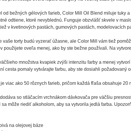
l od bežných gélových farieb, Color Mill Oil Blend miluje tuky 
tné odtiene, ktoré nevyblednú. Funguje obzvlášť skvele v masl
iež v kvetinových pastách, gumových pastách, modelovacích pas
e vaše torty budú vyzerať úžasne, ale Color Mill vám tiež pomô
v použijete oveľa menej, ako by ste bežne používali. Na vytvor
väčšieho množstva kvapiek zvýši intenzitu farby a menej vytvorí
ní cesta pomaly vytvárajte farbu, aby ste dosiahli požadovaný od
je viac ako 50 rôznych farieb, pričom každá fľaša obsahuje 20 m
 dodáva so stláčacím vrchnákom dávkovača pre väčšiu presnosť
l sa môže riediť alkoholom, aby sa vytvorila jedlá farba. Upozor
ivá na olejovej báze
