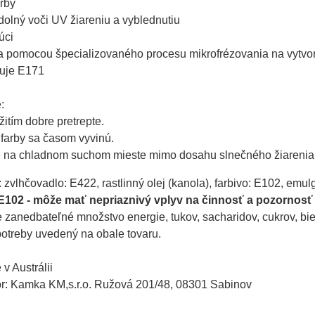
rby

olný voči UV žiareniu a vyblednutiu

ci

a pomocou špecializovaného procesu mikrofrézovania na vytvore
je E171



itím dobre pretrepte.

farby sa časom vyvinú.

e na chladnom suchom mieste mimo dosahu slnečného žiarenia
: zvlhčovadlo: E422, rastlinný olej (kanola), farbivo: E102, emulg
E102 - môže mať nepriaznivý vplyv na činnosť a pozornosť 
zanedbateľné množstvo energie, tukov, sacharidov, cukrov, biel
otreby uvedený na obale tovaru.
v Austrálii
tor: Kamka KM,s.r.o. Ružová 201/48, 08301 Sabinov