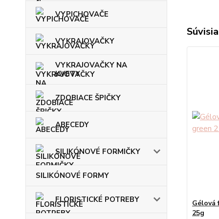
VYPICHOVAČE
Súvisia
VYKRAJOVAČKY
VYKRAJOVAČKY NA
KVETY
ZDOBIACE ŠPIČKY
ABECEDY
SILIKÓNOVÉ FORMIČKY
SILIKÓNOVÉ FORMY
FLORISTICKÉ POTREBY
Gélová 
25g