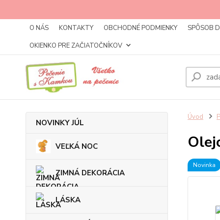
O NÁS
KONTAKTY
OBCHODNÉ PODMIENKY
SPÔSOB 
OKIENKO PRE ZAČIATOČNÍKOV
Úvod
NOVINKY JÚL
Olej
VEĽKÁ NOC
Novinka
ZIMNÁ DEKORÁCIA
LÁSKA