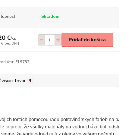
tupnosť
Skladom
20 €
/
ks
Pridať do košíka
 €
bez DPH
roduktu:
F19732
úvisiaci tovar
3
jich tortách pomocou radu potravinárskych farieb na báze oleja
 Je to preto, že všetky materiály na vodnej báze boli odstránen
h vieme, že vodu odpudzujú z olejov vo vašom pečení).
