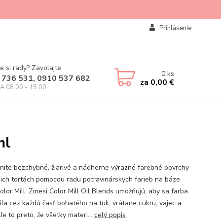
Prihlásenie
e si rady? Zavolajte.
0
ks
 736 531, 0910 537 682
za
0,00 €
IA 08:00 - 15:00
ml
nite bezchybné, žiarivé a nádherne výrazné farebné povrchy
jich tortách pomocou radu potravinárskych farieb na báze
olor Mill. Zmesi Color Mill Oil Blends umožňujú, aby sa farba
lila cez každú časť bohatého na tuk, vrátane cukru, vajec a
Je to preto, že všetky materi...
celý popis