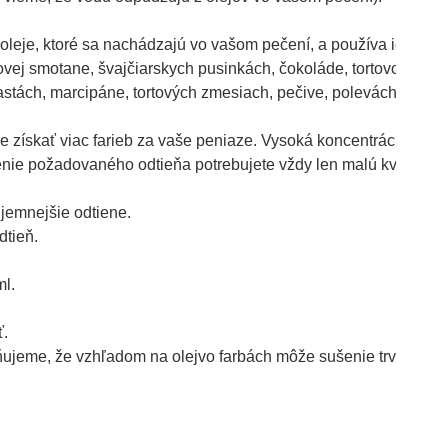
a oleje, ktoré sa nachádzajú vo vašom pečení, a používa ich na 
ovej smotane, švajčiarskych pusinkách, čokoláde, tortovom cest
tách, marcipáne, tortových zmesiach, pečive, polevách, izomalt
že získať viac farieb za vaše peniaze. Vysoká koncentrácia znam
enie požadovaného odtieňa potrebujete vždy len malú kvapku - o
 jemnejšie odtiene. 
tieň.

l.

. 
ňujeme, že vzhľadom na olejvo farbách môže sušenie trvať dlhšie