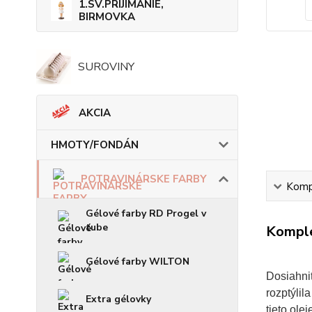
1.SV.PRIJÍMANIE,
BIRMOVKA
SUROVINY
AKCIA
HMOTY/FONDÁN
POTRAVINÁRSKE FARBY
Kompl
Gélové farby RD Progel v
tube
Komple
Gélové farby WILTON
Dosiahnit
rozptýlil
Extra gélovky
tieto ole