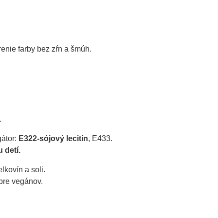
nie farby bez zŕn a šmúh.

.
átor: 
E322-sójový lecitín
, E433.
 detí.
kovín a soli. 
 pre vegánov.