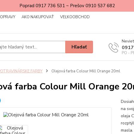
Poprad 0917 736 531 ~ Prešov 0910 537 682
DOPRAVY
AKO NAKUPOVAŤ
VEĽKOOBCHOD
Neviet
Hľadať
0917
PO - P
POTRAVINÁRSKE FARBY
Olejová farba Colour Mill Orange 20ml
ová farba Colour Mill Orange 2
Dosiah
na svo
oleja C
rozptý
masla. 