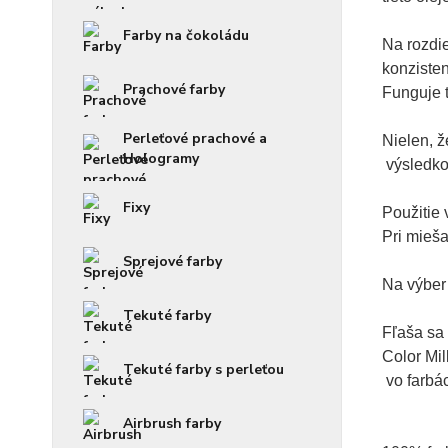
Farby na čokoládu
Na rozdie
konzisten
Prachové farby
Funguje t
Perleťové prachové a
Nielen, ž
Hologramy
 výsledko
Fixy
Použitie 
Pri mieša
Sprejové farby
Na výber 
Tekuté farby
Fľaša sa
Color Mil
Tekuté farby s perleťou
 vo farbá
Airbrush farby