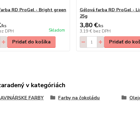
farba RD ProGel - Bright green
Gélová farba RD ProGel - L
25g
€
3,80 €
/
ks
/
ks
Skladom
ez DPH
3,19 €
bez DPH
Pridať do košíka
Pridať do ko
zaradený v kategóriách
AVINÁRSKE FARBY
Farby na čokoládu
Olej