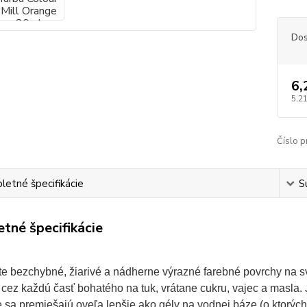
Dos
6,
5,21
Číslo p
etné špecifikácie
S
tné špecifikácie
e bezchybné, žiarivé a nádherne výrazné farebné povrchy na svo
a cez každú časť bohatého na tuk, vrátane cukru, vajec a masla.
je sa premiešajú oveľa lepšie ako gély na vodnej báze (o ktorýc