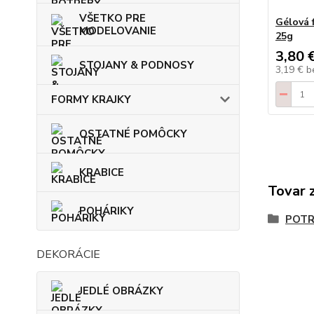
VŠETKO PRE
Gélová 
MODELOVANIE
25g
3,80 
STOJANY & PODNOSY
3,19 €
b
FORMY KRAJKY
OSTATNÉ POMÔCKY
KRABICE
Tovar 
POHÁRIKY
POTR
DEKORÁCIE
JEDLÉ OBRÁZKY