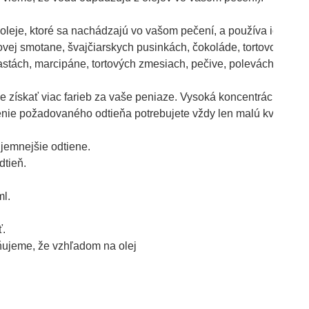
a oleje, ktoré sa nachádzajú vo vašom pečení, a používa ich na 
ovej smotane, švajčiarskych pusinkách, čokoláde, tortovom cest
tách, marcipáne, tortových zmesiach, pečive, polevách, izomalt
že získať viac farieb za vaše peniaze. Vysoká koncentrácia znam
enie požadovaného odtieňa potrebujete vždy len malú kvapku - o
 jemnejšie odtiene. 
tieň.

l.

. 
rňujeme, že vzhľadom na olej