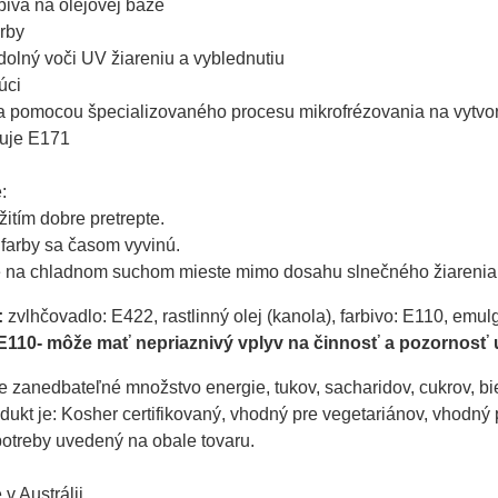
ivá na olejovej báze

rby

olný voči UV žiareniu a vyblednutiu

ci

a pomocou špecializovaného procesu mikrofrézovania na vytvore
je E171



itím dobre pretrepte.

farby sa časom vyvinú.

e na chladnom suchom mieste mimo dosahu slnečného žiarenia
:
 zvlhčovadlo: E422, rastlinný olej (kanola), farbivo: E110, emulg
E110- môže mať nepriaznivý vplyv na činnosť a pozornosť u
 zanedbateľné množstvo energie, tukov, sacharidov, cukrov, biel
dukt je: Kosher certifikovaný, vhodný pre vegetariánov, vhodný
otreby uvedený na obale tovaru.
v Austrálii