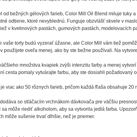
l od bežných gélových farieb, Color Mill Oil Blend miluje tuky 
tné odtiene, ktoré nevyblednú. Funguje obzvlášť skvele v masl
iež v kvetinových pastách, gumových pastách, modelovacích pas
e vaše torty budú vyzerať úžasne, ale Color Mill vám tiež pomô
v použijete oveľa menej, ako by ste bežne používali. Na vytvor
väčšieho množstva kvapiek zvýši intenzitu farby a menej vytvorí
ní cesta pomaly vytvárajte farbu, aby ste dosiahli požadovaný od
je viac ako 50 rôznych farieb, pričom každá fľaša obsahuje 20 m
 dodáva so stláčacím vrchnákom dávkovača pre väčšiu presnosť
l sa môže riediť alkoholom, aby sa vytvorila jedlá farba. Upozo
ch môže sušenie trvať dlhšie, než je priemer.
