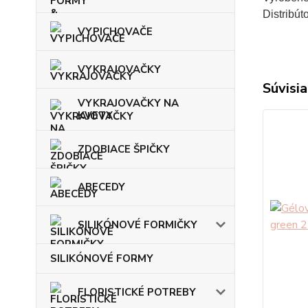
Distribú
VYPICHOVAČE
VYKRAJOVAČKY
Súvisia
VYKRAJOVAČKY NA
KVETY
ZDOBIACE ŠPIČKY
ABECEDY
SILIKÓNOVÉ FORMIČKY
SILIKÓNOVÉ FORMY
FLORISTICKÉ POTREBY