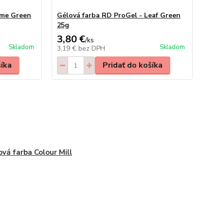
ime Green
Gélová farba RD ProGel - Leaf Green
25g
3,80 €
/
ks
Skladom
Skladom
3,19 €
bez DPH
šíka
Pridať do košíka
ová farba Colour Mill