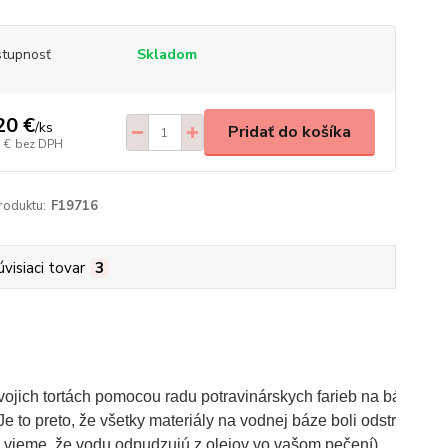
tupnosť
Skladom
20 €
/
ks
Pridať do košíka
 €
bez DPH
roduktu:
F19716
úvisiaci tovar
3
jich tortách pomocou radu potravinárskych farieb na báze oleja
 Je to preto, že všetky materiály na vodnej báze boli odstránen
h vieme, že vodu odpudzujú z olejov vo vašom pečení).
