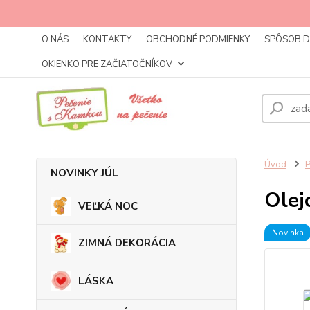
O NÁS
KONTAKTY
OBCHODNÉ PODMIENKY
SPÔSOB 
OKIENKO PRE ZAČIATOČNÍKOV
Úvod
NOVINKY JÚL
Olej
VEĽKÁ NOC
Novinka
ZIMNÁ DEKORÁCIA
LÁSKA