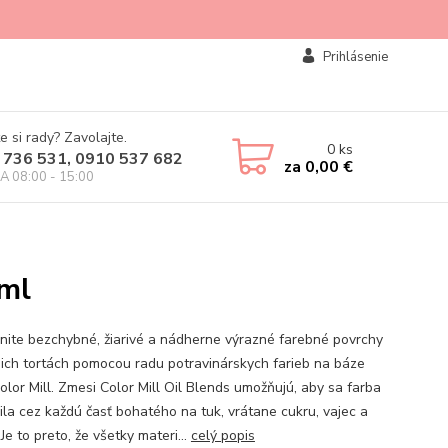
Prihlásenie
e si rady? Zavolajte.
0
ks
 736 531, 0910 537 682
za
0,00 €
IA 08:00 - 15:00
0ml
nite bezchybné, žiarivé a nádherne výrazné farebné povrchy
jich tortách pomocou radu potravinárskych farieb na báze
olor Mill. Zmesi Color Mill Oil Blends umožňujú, aby sa farba
lila cez každú časť bohatého na tuk, vrátane cukru, vajec a
Je to preto, že všetky materi...
celý popis