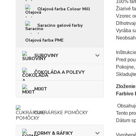
100% farb
Žiarivé fa
Olejová farba Colour Mill
Vzorec od
Dlhotrvajú
Saracino gelové farby
Vyrába s
Neobsahu
Olejová farba PME
Inštrukcie:
SUROVINY
Pred použ
Pokojne, 
ČOKOLÁDA A POLEVY
Skladujt
Zloženie
MIXIT
Farbivo 
 Obsahuje
CUKRÁRSKE POMÔCKY
Tento pro
Dátum sp
FORMY & RÁFIKY
Vyrobené 