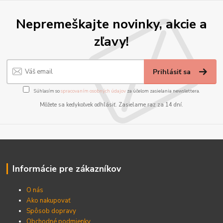
Nepremeškajte novinky, akcie a
zľavy!
Prihlásiť sa
Súhlasím so
spracovaním osobných údajov
za účelom zasielania newslettera.
Môžete sa kedykoľvek odhlásiť. Zasielame raz za 14 dní.
Informácie pre zákazníkov
O nás
Ako nakupovať
Spôsob dopravy
Obchodné podmienky