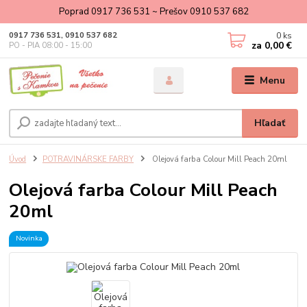
Poprad 0917 736 531 ~ Prešov 0910 537 682
0
ks
0917 736 531, 0910 537 682
za
0,00 €
PO - PIA 08:00 - 15:00
Menu
Hľadať
Úvod
POTRAVINÁRSKE FARBY
Olejová farba Colour Mill Peach 20ml
Olejová farba Colour Mill Peach
20ml
Novinka