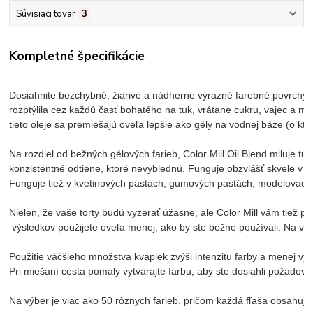
Súvisiaci tovar
3
Kompletné špecifikácie
Dosiahnite bezchybné, žiarivé a nádherne výrazné farebné povrchy na
rozptýlila cez každú časť bohatého na tuk, vrátane cukru, vajec a m
tieto oleje sa premiešajú oveľa lepšie ako gély na vodnej báze (o kt
Na rozdiel od bežných gélových farieb, Color Mill Oil Blend miluje t
konzistentné odtiene, ktoré nevyblednú. Funguje obzvlášť skvele v 
Funguje tiež v kvetinových pastách, gumových pastách, modelovacích
Nielen, že vaše torty budú vyzerať úžasne, ale Color Mill vám tiež 
 výsledkov použijete oveľa menej, ako by ste bežne používali. Na vy
Použitie väčšieho množstva kvapiek zvýši intenzitu farby a menej vytv
Pri miešaní cesta pomaly vytvárajte farbu, aby ste dosiahli požadovan
Na výber je viac ako 50 rôznych farieb, pričom každá fľaša obsahuje 