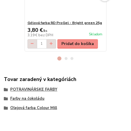
Gélová farba RD ProGel - Bright green 25g
Gélová farb
3,80 €
3,80 €
/
ks
/
ks
Skladom
3,19 €
bez DPH
3,19 €
bez D
Pridať do košíka
Tovar zaradený v kategóriách
POTRAVINÁRSKE FARBY
Farby na čokoládu
Olejová farba Colour Mill