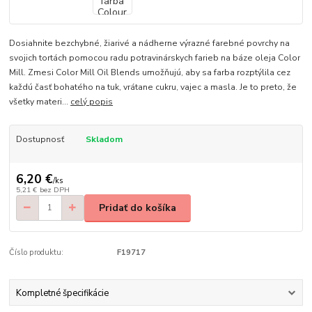
Dosiahnite bezchybné, žiarivé a nádherne výrazné farebné povrchy na
svojich tortách pomocou radu potravinárskych farieb na báze oleja Color
Mill. Zmesi Color Mill Oil Blends umožňujú, aby sa farba rozptýlila cez
každú časť bohatého na tuk, vrátane cukru, vajec a masla. Je to preto, že
všetky materi...
celý popis
Dostupnosť
Skladom
6,20 €
/
ks
5,21 €
bez DPH
Pridať do košíka
Číslo produktu:
F19717
Kompletné špecifikácie