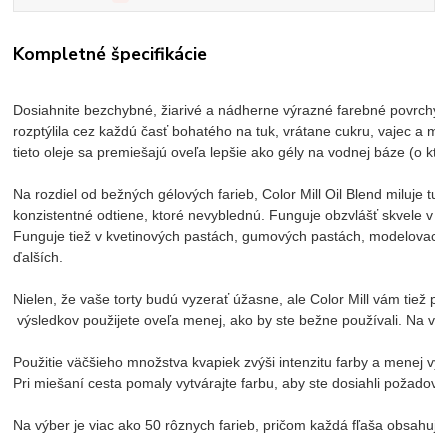
Kompletné špecifikácie
Dosiahnite bezchybné, žiarivé a nádherne výrazné farebné povrchy na
rozptýlila cez každú časť bohatého na tuk, vrátane cukru, vajec a m
tieto oleje sa premiešajú oveľa lepšie ako gély na vodnej báze (o kt
Na rozdiel od bežných gélových farieb, Color Mill Oil Blend miluje t
konzistentné odtiene, ktoré nevyblednú. Funguje obzvlášť skvele v 
Funguje tiež v kvetinových pastách, gumových pastách, modelovacích
ďalších.

Nielen, že vaše torty budú vyzerať úžasne, ale Color Mill vám tiež 
 výsledkov použijete oveľa menej, ako by ste bežne používali. Na vy
Použitie väčšieho množstva kvapiek zvýši intenzitu farby a menej vytv
Pri miešaní cesta pomaly vytvárajte farbu, aby ste dosiahli požadovan
Na výber je viac ako 50 rôznych farieb, pričom každá fľaša obsahuje 