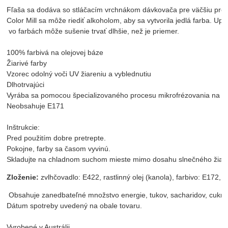
Fľaša sa dodáva so stláčacím vrchnákom dávkovača pre väčšiu pres
Color Mill sa môže riediť alkoholom, aby sa vytvorila jedlá farba. U
 vo farbách môže sušenie trvať dlhšie, než je priemer.

100% farbivá na olejovej báze

Žiarivé farby

Vzorec odolný voči UV žiareniu a vyblednutiu

Dlhotrvajúci

Vyrába sa pomocou špecializovaného procesu mikrofrézovania na vyt
Neobsahuje E171

Inštrukcie:

Pred použitím dobre pretrepte.

Pokojne, farby sa časom vyvinú.

Skladujte na chladnom suchom mieste mimo dosahu slnečného žiare
Zloženie:
 zvlhčovadlo: E422, rastlinný olej (kanola), farbivo: E172, 
 Obsahuje zanedbateľné množstvo energie, tukov, sacharidov, cukrov,
Dátum spotreby uvedený na obale tovaru.
Vyrobené v Austrálii