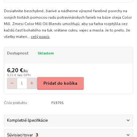
Dosiahnite bezchybné, žiarivé a nádherne výrazné farebné povrchy na
svojich tortách pomocou radu potravinárskych farieb na báze oleja Color
Mill. Zmesi Color Mill Oil Blends umožňujú, aby sa farba rozptýlila cez
každú časť bohatého na tuk, vrátane cukru, vajec a masla. Je to preto, že
všetky materi...
celý popis
Dostupnosť
Skladom
6,20 €
/
ks
5,21 €
bez DPH
Pridať do košíka
Číslo produktu:
F19701
Kompletné špecifikácie
Súvisiaci tovar
3