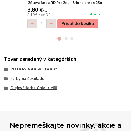
Gélová farba RD ProGel - Bright green 25g
Gélová farb
3,80 €
3,80 €
/
ks
/
ks
Skladom
3,19 €
bez DPH
3,19 €
bez D
Pridať do košíka
Tovar zaradený v kategóriách
POTRAVINÁRSKE FARBY
Farby na čokoládu
Olejová farba Colour Mill
Nepremeškajte novinky, akcie a