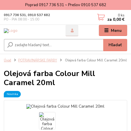
Poprad 0917 736 531 ~ Prešov 0910 537 682
0
ks
0917 736 531, 0910 537 682
za
0,00 €
PO - PIA 08:00 - 15:00
Menu
Hľadať
Úvod
POTRAVINÁRSKE FARBY
Olejová farba Colour Mill Caramel 20ml
Olejová farba Colour Mill
Caramel 20ml
Novinka