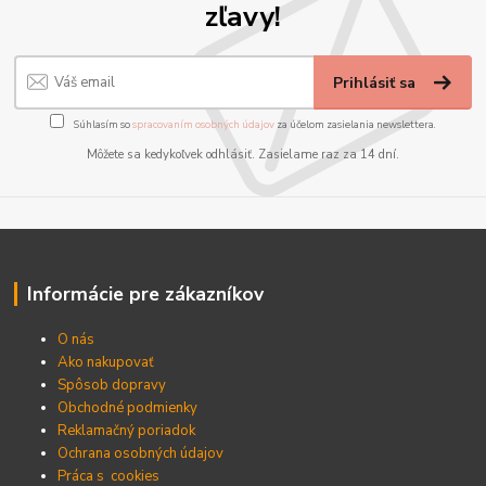
zľavy!
Prihlásiť sa
Súhlasím so
spracovaním osobných údajov
za účelom zasielania newslettera.
Môžete sa kedykoľvek odhlásiť. Zasielame raz za 14 dní.
Informácie pre zákazníkov
O nás
Ako nakupovať
Spôsob dopravy
Obchodné podmienky
Reklamačný poriadok
Ochrana osobných údajov
Práca s cookies