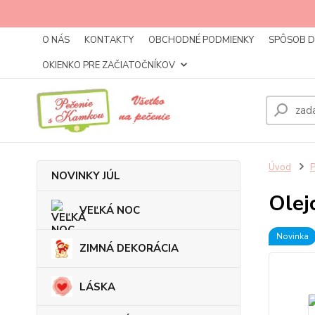
O NÁS
KONTAKTY
OBCHODNÉ PODMIENKY
SPÔSOB 
OKIENKO PRE ZAČIATOČNÍKOV
Úvod
NOVINKY JÚL
Olej
VEĽKÁ NOC
Novinka
ZIMNÁ DEKORÁCIA
LÁSKA