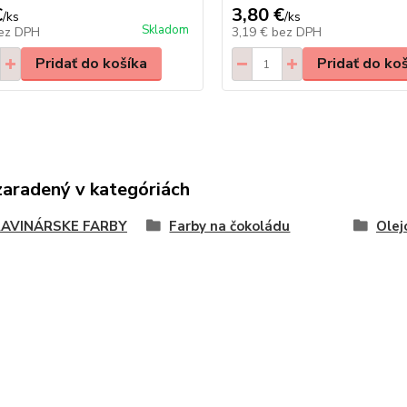
€
3,80 €
/
ks
/
ks
Skladom
ez DPH
3,19 €
bez DPH
Pridať do košíka
Pridať do ko
zaradený v kategóriách
AVINÁRSKE FARBY
Farby na čokoládu
Olej