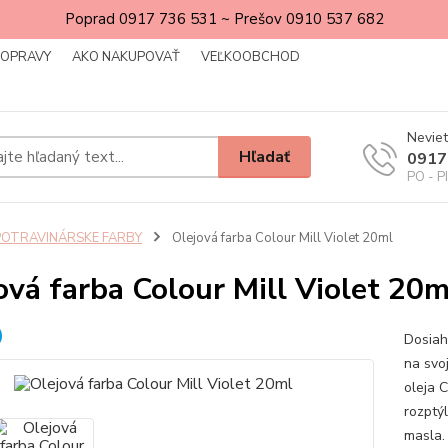
Poprad 0917 736 531 ~ Prešov 0910 537 682
DOPRAVY
AKO NAKUPOVAŤ
VEĽKOOBCHOD
Neviet
Hľadať
0917
PO - P
POTRAVINÁRSKE FARBY
Olejová farba Colour Mill Violet 20ml
ová farba Colour Mill Violet 20m
Dosiah
na svo
oleja C
rozptý
masla. 