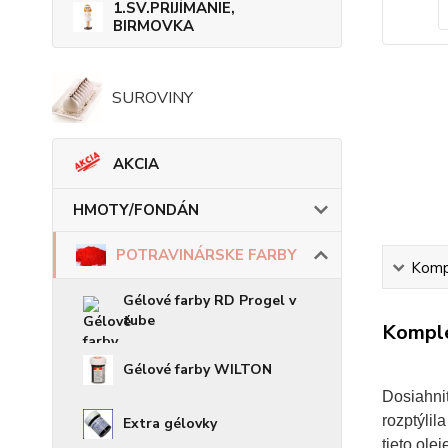
1.SV.PRIJÍMANIE,
BIRMOVKA
SUROVINY
AKCIA
HMOTY/FONDÁN
POTRAVINÁRSKE FARBY
Kompl
Gélové farby RD Progel v
tube
Komple
Gélové farby WILTON
Dosiahnit
rozptýlil
Extra gélovky
tieto ole