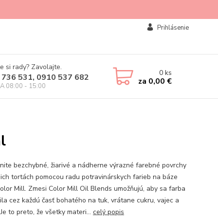
Prihlásenie
e si rady? Zavolajte.
0
ks
 736 531, 0910 537 682
za
0,00 €
IA 08:00 - 15:00
l
nite bezchybné, žiarivé a nádherne výrazné farebné povrchy
jich tortách pomocou radu potravinárskych farieb na báze
olor Mill. Zmesi Color Mill Oil Blends umožňujú, aby sa farba
lila cez každú časť bohatého na tuk, vrátane cukru, vajec a
Je to preto, že všetky materi...
celý popis