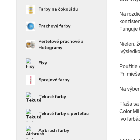
Farby na čokoládu
Na rozdie
konzisten
Prachové farby
Funguje t
Perleťové prachové a
Nielen, ž
Hologramy
 výsledko
Fixy
Použitie 
Pri mieša
Sprejové farby
Na výber 
Tekuté farby
Fľaša sa
Color Mil
Tekuté farby s perleťou
 vo farbá
Airbrush farby