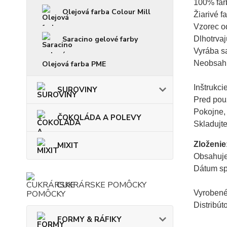
100% farb
Olejová farba Colour Mill
Žiarivé fa
Vzorec od
Saracino gelové farby
Dlhotrvajú
Vyrába s
Neobsahu
Olejová farba PME
Inštrukcie:
SUROVINY
Pred použ
Pokojne, 
ČOKOLÁDA A POLEVY
Skladujt
Zloženie
MIXIT
Obsahuje 
Dátum sp
CUKRÁRSKE POMÔCKY
Vyrobené 
Distribú
FORMY & RÁFIKY