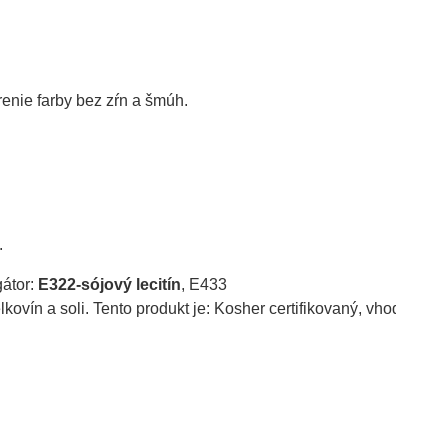
nie farby bez zŕn a šmúh.

.
átor: 
E322-sójový lecitín
, E433
kovín a soli. Tento produkt je: Kosher certifikovaný, vhodný pr