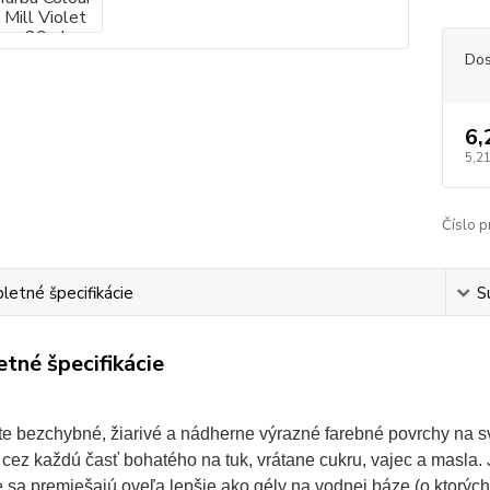
Dos
6,
5,21
Číslo p
etné špecifikácie
S
tné špecifikácie
e bezchybné, žiarivé a nádherne výrazné farebné povrchy na svo
a cez každú časť bohatého na tuk, vrátane cukru, vajec a masla.
je sa premiešajú oveľa lepšie ako gély na vodnej báze (o ktorýc