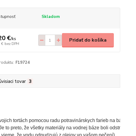
tupnosť
Skladom
20 €
/
ks
Pridať do košíka
 €
bez DPH
roduktu:
F19724
úvisiaci tovar
3
jich tortách pomocou radu potravinárskych farieb na báze oleja
 Je to preto, že všetky materiály na vodnej báze boli odstránen
h vieme, že vodu odpudzujú z olejov vo vašom pečení).
