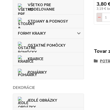
3,80 
VŠETKO PRE
3,19 €
b
MODELOVANIE
STOJANY & PODNOSY
FORMY KRAJKY
OSTATNÉ POMÔCKY
Tovar 
KRABICE
POTR
POHÁRIKY
DEKORÁCIE
JEDLÉ OBRÁZKY