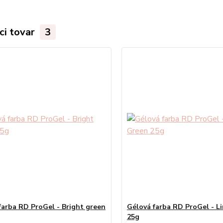
ci tovar
3
farba RD ProGel - Bright green
Gélová farba RD ProGel - L
25g