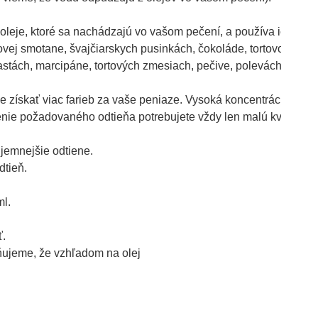
a oleje, ktoré sa nachádzajú vo vašom pečení, a používa ich na 
ovej smotane, švajčiarskych pusinkách, čokoláde, tortovom cest
tách, marcipáne, tortových zmesiach, pečive, polevách, izomalt
že získať viac farieb za vaše peniaze. Vysoká koncentrácia znam
enie požadovaného odtieňa potrebujete vždy len malú kvapku - o
 jemnejšie odtiene. 
tieň.

l.

. 
rňujeme, že vzhľadom na olej