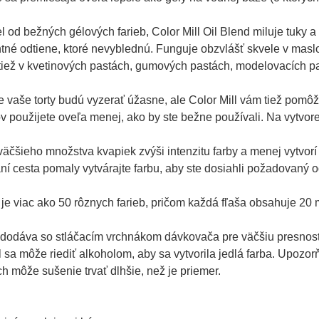
l od bežných gélových farieb, Color Mill Oil Blend miluje tuky 
tné odtiene, ktoré nevyblednú. Funguje obzvlášť skvele v masl
iež v kvetinových pastách, gumových pastách, modelovacích pas
e vaše torty budú vyzerať úžasne, ale Color Mill vám tiež pomô
v použijete oveľa menej, ako by ste bežne používali. Na vytvor
väčšieho množstva kvapiek zvýši intenzitu farby a menej vytvorí
ní cesta pomaly vytvárajte farbu, aby ste dosiahli požadovaný od
je viac ako 50 rôznych farieb, pričom každá fľaša obsahuje 20 m
 dodáva so stláčacím vrchnákom dávkovača pre väčšiu presnosť
l sa môže riediť alkoholom, aby sa vytvorila jedlá farba. Upozo
ch môže sušenie trvať dlhšie, než je priemer.
