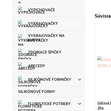
VYPICHOVAČE
Súvisia
VYKRAJOVAČKY
VYKRAJOVAČKY NA
KVETY
ZDOBIACE ŠPIČKY
ABECEDY
SILIKÓNOVÉ FORMIČKY
SILIKÓNOVÉ FORMY
Gélová 
FLORISTICKÉ POTREBY
25g