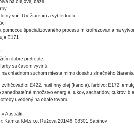
ivá na olejovej báze

rby

olný voči UV žiareniu a vyblednutiu

ci

a pomocou špecializovaného procesu mikrofrézovania na vytvore
je E171



itím dobre pretrepte.

farby sa časom vyvinú.

e na chladnom suchom mieste mimo dosahu slnečného žiarenia
: zvlhčovadlo: E422, rastlinný olej (kanola), farbivo: E172, emulg
zanedbateľné množstvo energie, tukov, sacharidov, cukrov, biel
otreby uvedený na obale tovaru.
v Austrálii
tor: Kamka KM,s.r.o. Ružová 201/48, 08301 Sabinov